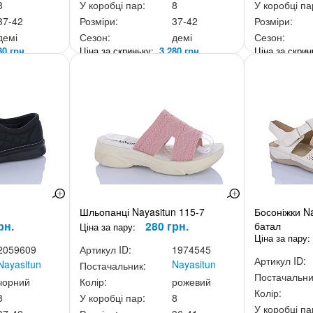
8
У коробці пар:
8
У коробці па
37-42
Розміри:
37-42
Розміри:
демі
Сезон:
демі
Сезон:
80 грн.
Ціна за скриньку:
3 280 грн.
Ціна за скри
1
Шльопанці Nayasitun 115-7
Босоніжки N
рн.
280 грн.
батал
Ціна за пару:
Ціна за пару:
2059609
Артикул ID:
1974545
Артикул ID:
Nayasitun
Nayasitun
Постачальник:
Постачальни
чорний
Колір:
рожевий
Колір:
8
У коробці пар:
8
У коробці па