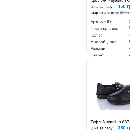
Кросівки Nayasitun 
450 г
Ціна за пару:
500 г
Стара ціна за пару:
Артикул ID:
Постачальник:
Колір:
У коробці пар:
Розміри:
Сезон:
Ціна за скриньку:
3 6
Туфлі Nayasitun 687
350 г
Ціна за пару: