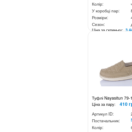
Колір:
У коробці пар:
Розміри:
Сезон:
Ціна за скриньку:
3 4
Туфлі Nayasitun 79-
410 г
Ціна за пару:
Артикул ID:
Постачальник:
Колір: