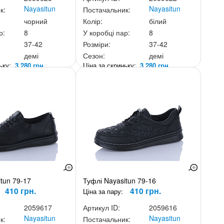
Nayasitun
Nayasitun
к:
Постачальник:
чорний
Колір:
білий
р:
8
У коробці пар:
8
37-42
Розміри:
37-42
демі
Сезон:
демі
ньку:
3 280 грн.
Ціна за скриньку:
3 280 грн.
tun 79-17
Туфлі Nayasitun 79-16
410 грн.
410 грн.
Ціна за пару:
2059617
Артикул ID:
2059616
Nayasitun
Nayasitun
к:
Постачальник: