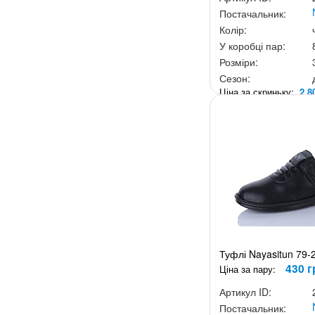
Постачальник:
Колір:
У коробці пар:
Розміри:
Сезон:
Ціна за скриньку:
2 8
Туфлі Nayasitun 79-
430 г
Ціна за пару:
Артикул ID:
Постачальник: