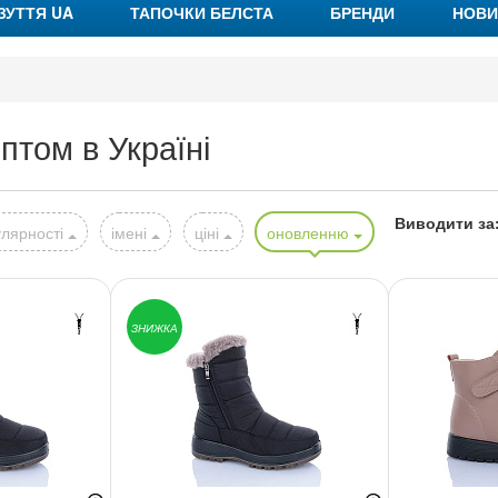
ЗУТТЯ UA
ТАПОЧКИ БЕЛСТА
БРЕНДИ
НОВИ
птом в Україні
Виводити за
лярності
імені
ціні
оновленню
ЗНИЖКА