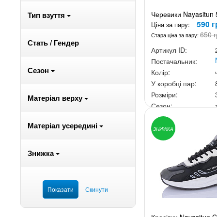
Черевики Nayasitun
Тип взуття
590 г
Ціна за пару:
650 г
Стара ціна за пару:
Стать / Гендер
Артикул ID:
Постачальник:
Сезон
Колір:
У коробці пар:
Розміри:
Матеріал верху
Сезон:
Ціна за скриньку:
4 7
Матеріал усередині
ЗНИЖКА
Знижка