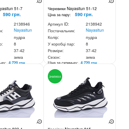
yasitun 51-7
Черевики Nayasitun 51-12
590 грн.
590 грн.
Ціна за пару:
2138946
Артикул ID:
2138942
Nayasitun
Nayasitun
к:
Постачальник:
пудра
Колір:
пудра
р:
8
У коробці пар:
8
37-42
Розміри:
37-42
зима
Сезон:
зима
ньку:
4 720 грн.
Ціна за скриньку:
4 720 грн.
ЗНИЖКА