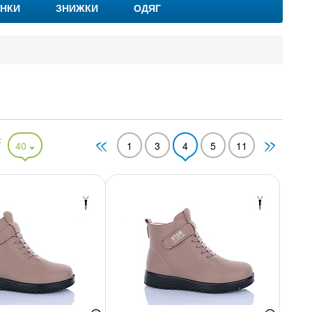
НКИ
ЗНИЖКИ
ОДЯГ
:
40
1
3
4
5
11