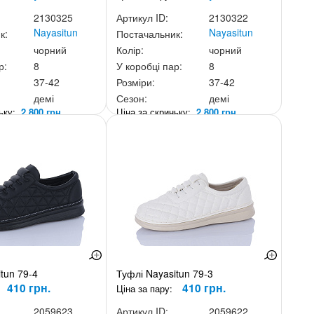
2130325
Артикул ID:
2130322
Nayasitun
Nayasitun
к:
Постачальник:
чорний
Колір:
чорний
р:
8
У коробці пар:
8
37-42
Розміри:
37-42
демі
Сезон:
демі
ньку:
2 800 грн.
Ціна за скриньку:
2 800 грн.
tun 79-4
Туфлі Nayasitun 79-3
410 грн.
410 грн.
Ціна за пару:
2059623
Артикул ID:
2059622