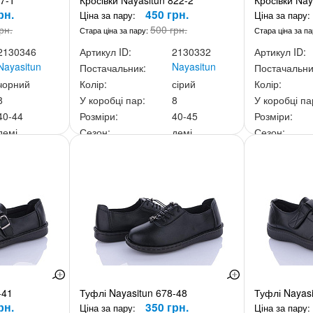
C7-1
Кросівки Nayasitun 822-2
Кросівки Nay
рн.
450 грн.
Ціна за пару:
Ціна за пару:
рн.
500 грн.
Стара ціна за пару:
Стара ціна за п
2130346
Артикул ID:
2130332
Артикул ID:
Nayasitun
Nayasitun
Постачальник:
Постачальни
чорний
Колір:
сірий
Колір:
8
У коробці пар:
8
У коробці па
40-44
Розміри:
40-45
Розміри:
демі
Сезон:
демі
Сезон:
00 грн.
Ціна за скриньку:
3 600 грн.
Ціна за скри
-41
Туфлі Nayasitun 678-48
Туфлі Nayasi
рн.
350 грн.
Ціна за пару:
Ціна за пару: