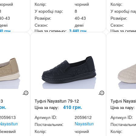
чорний
Колір:
чорний
Колір:
8
У коробці пар:
8
У коробці па
40-43
Розміри:
40-43
Розміри:
демі
Сезон:
демі
Сезон:
40 грн.
Ціна за скриньку:
3 440 грн.
Ціна за скри
13
Туфлі Nayasitun 79-12
Туфлі Nayasi
рн.
410 грн.
Ціна за пару:
Ціна за пару:
2059613
Артикул ID:
2059612
Артикул ID:
Nayasitun
Nayasitun
Постачальник:
Постачальни
бежевий
Колір:
чорний
Колір: