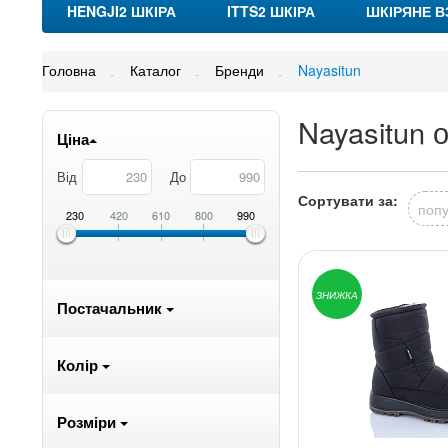
HENGJI2 ШКІРА
ITTS2 ШКІРА
ШКІРЯНЕ В
Головна
Каталог
Бренди
Nayasitun
Nayasitun о
Ціна
Від
До
Сортувати за:
попу
230
420
610
800
990
ЗНИЖКА
Постачальник
Колір
Розміри