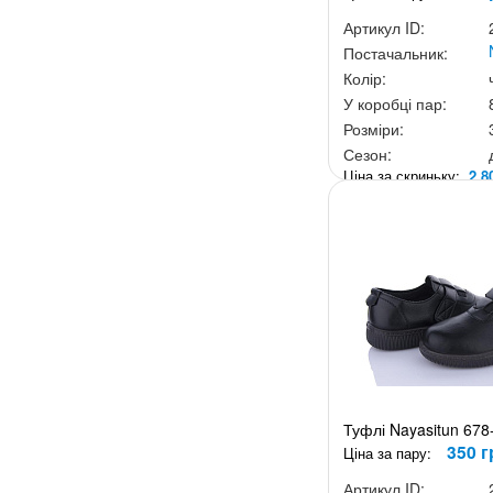
Артикул ID:
Постачальник:
Колір:
У коробці пар:
Розміри:
Сезон:
Ціна за скриньку:
2 8
Туфлі Nayasitun 678
350 г
Ціна за пару:
Артикул ID: