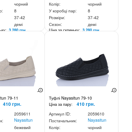
чорний
Колір:
чорний
р:
8
У коробці пар:
8
37-42
Розміри:
37-42
демі
Сезон:
демі
ньку:
3 280 грн.
Ціна за скриньку:
3 280 грн.
tun 79-11
Туфлі Nayasitun 79-10
410 грн.
410 грн.
Ціна за пару:
2059611
Артикул ID:
2059610
Nayasitun
Nayasitun
к:
Постачальник:
бежевий
Колір:
чорний