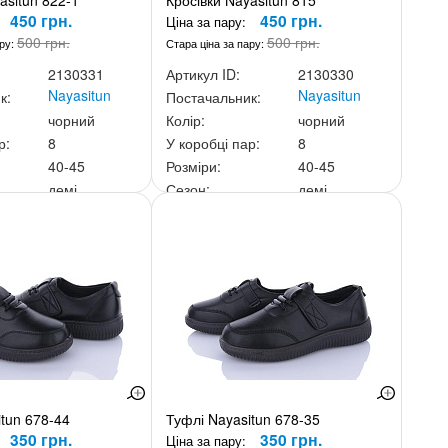
asitun 822-1
Кросівки Nayasitun 815
450 грн.
450 грн.
Ціна за пару:
500 грн.
500 грн.
ару:
Стара ціна за пару:
2130331
Артикул ID:
2130330
Nayasitun
Nayasitun
к:
Постачальник:
чорний
Колір:
чорний
р:
8
У коробці пар:
8
40-45
Розміри:
40-45
демі
Сезон:
демі
ньку:
3 600 грн.
Ціна за скриньку:
3 600 грн.
tun 678-44
Туфлі Nayasitun 678-35
350 грн.
350 грн.
Ціна за пару: