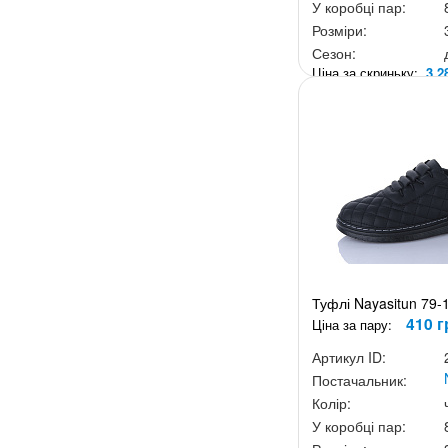
У коробці пар:
Розміри:
Сезон:
Ціна за скриньку:
3 2
Туфлі Nayasitun 79-
410 г
Ціна за пару:
Артикул ID:
Постачальник:
Колір:
У коробці пар: