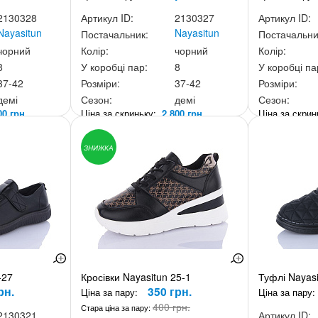
2130328
Артикул ID:
2130327
Артикул ID:
Nayasitun
Nayasitun
Постачальник:
Постачальни
чорний
Колір:
чорний
Колір:
8
У коробці пар:
8
У коробці па
37-42
Розміри:
37-42
Розміри:
демі
Сезон:
демі
Сезон:
00 грн.
Ціна за скриньку:
2 800 грн.
Ціна за скри
ЗНИЖКА
-27
Кросівки Nayasitun 25-1
Туфлі Nayasi
рн.
350 грн.
Ціна за пару:
Ціна за пару:
400 грн.
Стара ціна за пару:
2130321
Артикул ID: