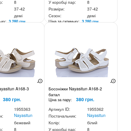
р:
8
У коробці пар:
8
37-42
Розміри:
37-42
демі
Сезон:
демі
ньку:
3 280 грн.
Ціна за скриньку:
3 280 грн.
ayasitun A168-3
Босоніжки Nayasitun A168-2
батал
380 грн.
380 грн.
Ціна за пару:
1955363
Артикул ID:
1955362
Nayasitun
Nayasitun
к:
Постачальник:
бежевий
Колір:
білий
р:
8
У коробці пар:
8