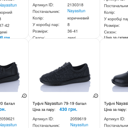
Артикул ID:
2130318
Nayasitun
Постачальни
Nayasitun
Постачальник:
чорний
Колір:
Колір:
коричневий
8
У коробці па
У коробці пар:
8
37-42
Розміри:
Розміри:
36-41
демі
Сезон:
00 грн.
Ціна за скри
Сезон:
демі
Ціна за скриньку:
2 800 грн.
20 батал
Туфлі Nayasitun 79-19 батал
Туфлі Nayasi
рн.
430 грн.
Ціна за пару:
Ціна за пару:
2059621
Артикул ID:
2059619
Артикул ID:
Nayasitun
Nayasitun
Постачальник:
Постачальни