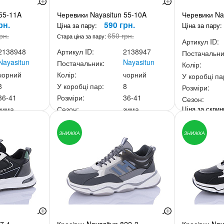
 55-11A
Черевики Nayasitun 55-10A
Черевики Na
рн.
590 грн.
Ціна за пару:
Ціна за пару:
рн.
650 грн.
Стара ціна за пару:
Артикул ID:
2138948
Артикул ID:
2138947
Постачальни
Nayasitun
Nayasitun
Постачальник:
Колір:
чорний
Колір:
чорний
У коробці па
8
У коробці пар:
8
Розміри:
36-41
Розміри:
36-41
Сезон:
Ціна за скри
зима
Сезон:
зима
20 грн.
Ціна за скриньку:
4 720 грн.
ЗНИЖКА
ЗНИЖКА