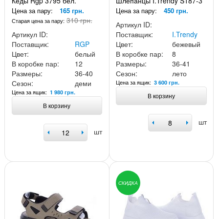
Кеды Rgp 3795 бел.
Шлепанцы I.Trendy S187-3
Цена за пару:
165 грн.
Цена за пару:
450 грн.
310 грн.
Старая цена за пару:
Артикул ID:
Артикул ID:
Поставщик:
I.Trendy
Поставщик:
RGP
Цвет:
бежевый
Цвет:
белый
В коробке пар:
8
В коробке пар:
12
Размеры:
36-41
Размеры:
36-40
Сезон:
лето
Сезон:
деми
Цена за ящик:
3 600 грн.
Цена за ящик:
1 980 грн.
В корзину
В корзину
шт
шт
СКИДКА