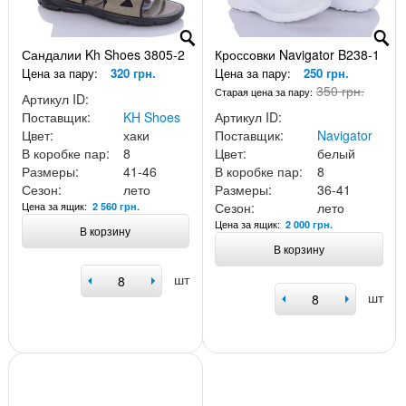
Сандалии Kh Shoes 3805-2
Кроссовки Navigator B238-1
Цена за пару:
320 грн.
Цена за пару:
250 грн.
350 грн.
Старая цена за пару:
Артикул ID:
Поставщик:
KH Shoes
Артикул ID:
Цвет:
хаки
Поставщик:
Navigator
В коробке пар:
8
Цвет:
белый
Размеры:
41-46
В коробке пар:
8
Сезон:
лето
Размеры:
36-41
Цена за ящик:
Сезон:
лето
2 560 грн.
Цена за ящик:
2 000 грн.
В корзину
В корзину
шт
шт