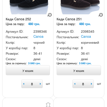
Кеди Canoa 252
Кеди Canoa 251
Ціна за пару:
480 грн.
Ціна за пару:
480 грн.
Артикул ID:
2398346
Артикул ID:
2398345
Canoa
Canoa
Постачальник:
Постачальник:
Колір:
чорний
Колір:
коричневий
У коробці пар:
8
У коробці пар:
8
Розміри:
36-41
Розміри:
36-41
Сезон:
демі
Сезон:
демі
Ціна за скриньку:
Ціна за скриньку:
3 840 грн.
3 840 грн.
У кошик
У кошик
шт
шт