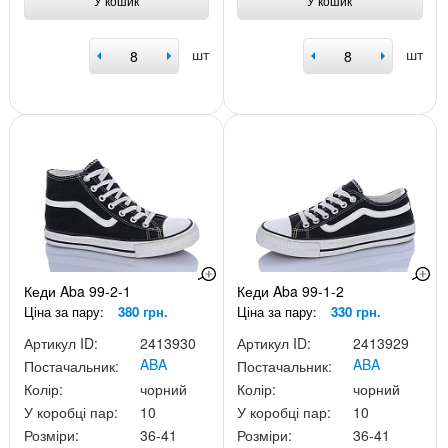
У кошик
У кошик
шт
шт
Кеди Aba 99-2-1
Кеди Aba 99-1-2
Ціна за пару:
380 грн.
Ціна за пару:
330 грн.
Артикул ID:
2413930
Артикул ID:
2413929
ABA
ABA
Постачальник:
Постачальник:
Колір:
чорний
Колір:
чорний
У коробці пар:
10
У коробці пар:
10
Розміри:
36-41
Розміри:
36-41