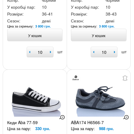
Колір:
чорний
Колір:
чорний
У коробці пар:
10
У коробці пар:
10
Розміри:
36-41
Розміри:
38-43
Сезон:
демі
Сезон:
демі
Ціна за скриньку:
Ціна за скриньку:
3 800 грн.
3 800 грн.
У кошик
У кошик
шт
шт
Кеди Aba 77-59
ABA174 H6566-7
Ціна за пару:
330 грн.
Ціна за пару:
988 грн.