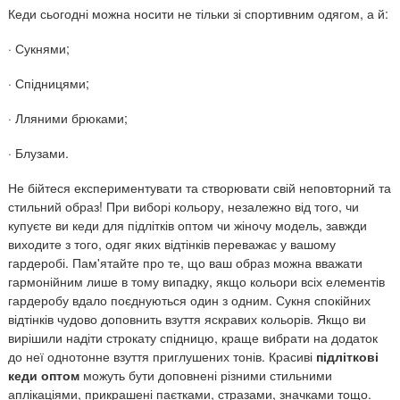
Кеди сьогодні можна носити не тільки зі спортивним одягом, а й:
· Сукнями;
· Спідницями;
· Лляними брюками;
· Блузами.
Не бійтеся експериментувати та створювати свій неповторний та
стильний образ! При виборі кольору, незалежно від того, чи
купуєте ви кеди для підлітків оптом чи жіночу модель, завжди
виходите з того, одяг яких відтінків переважає у вашому
гардеробі. Пам'ятайте про те, що ваш образ можна вважати
гармонійним лише в тому випадку, якщо кольори всіх елементів
гардеробу вдало поєднуються один з одним. Сукня спокійних
відтінків чудово доповнить взуття яскравих кольорів. Якщо ви
вирішили надіти строкату спідницю, краще вибрати на додаток
до неї однотонне взуття приглушених тонів. Красиві
підліткові
кеди оптом
можуть бути доповнені різними стильними
аплікаціями, прикрашені паєтками, стразами, значками тощо.