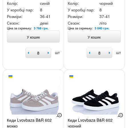
Колір:
синій
Колір:
чорний
У коробці пар:
8
У коробці пар:
8
Розміри:
36-41
Розміри:
37-41
Сезон:
демі
Сезон:
літо
Ціна за скриньку:
Ціна за скриньку:
3 768 грн.
3 040 грн.
У кошик
У кошик
шт
шт
Кеди Lvovbaza B&R 602
Кеди Lvovbaza B&R 602
мокко
чорний