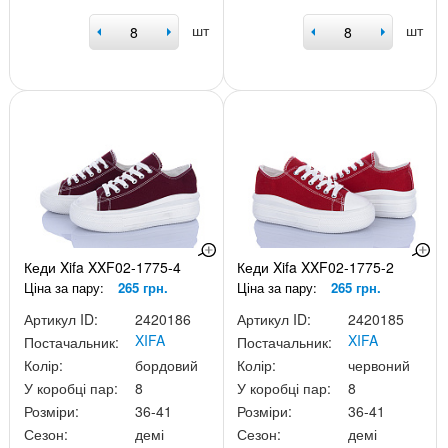
шт
шт
Кеди Xifa XXF02-1775-4
Кеди Xifa XXF02-1775-2
Ціна за пару:
265 грн.
Ціна за пару:
265 грн.
Артикул ID:
2420186
Артикул ID:
2420185
XIFA
XIFA
Постачальник:
Постачальник:
Колір:
бордовий
Колір:
червоний
У коробці пар:
8
У коробці пар:
8
Розміри:
36-41
Розміри:
36-41
Сезон:
демі
Сезон:
демі