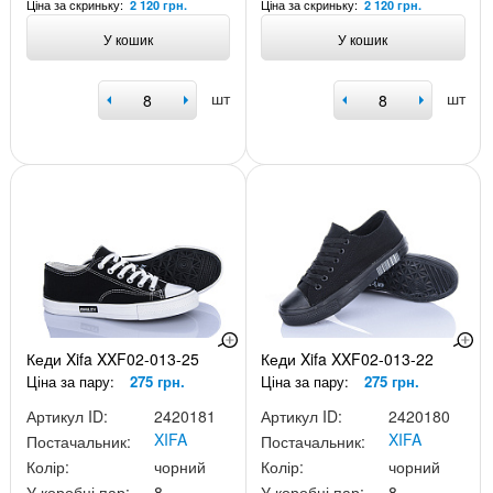
Ціна за скриньку:
Ціна за скриньку:
2 120 грн.
2 120 грн.
У кошик
У кошик
шт
шт
Кеди Xifa XXF02-013-25
Кеди Xifa XXF02-013-22
Ціна за пару:
275 грн.
Ціна за пару:
275 грн.
Артикул ID:
2420181
Артикул ID:
2420180
XIFA
XIFA
Постачальник:
Постачальник:
Колір:
чорний
Колір:
чорний
У коробці пар:
8
У коробці пар:
8