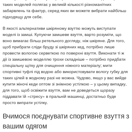
таких моделей полягає у великій кількості різноманітних
забарвлень та фактур, серед яких ви можете вибрати найбільш
підходящу для себе.
В якості альтернативи шкіряному взуттю можуть виступати
моделі із замші. Купуючи замшеве взуття, варто розуміти, що
воно вимагає більш ретельного догляду, ніж шкіряне. Для того,
щоб прибрати сліди бруду зі шкіряних кед, потрібно лише
провести вологою серветкою по поверхні взуття. Виконати ті ж
дії із замшевою моделлю трохи складніше – потрібно придбати
спеціальну щітку для очищення ніжного матеріалу; мити
спортивні туфлі під водою або використовувати вологу губку для
таких цілей в жодному разі не можна. Чудово, якщо у вас вийде
купити жіночі кеди оптом зі знімною устілкою – у цьому випадку,
для того, щоб освіжити взуття, вам не доведеться щоразу
піддавати їй «стресу» в пральній машинці, достатньо буде
просто випрати устілку.
Вчимося поєднувати спортивне взуття з
вашим одягом