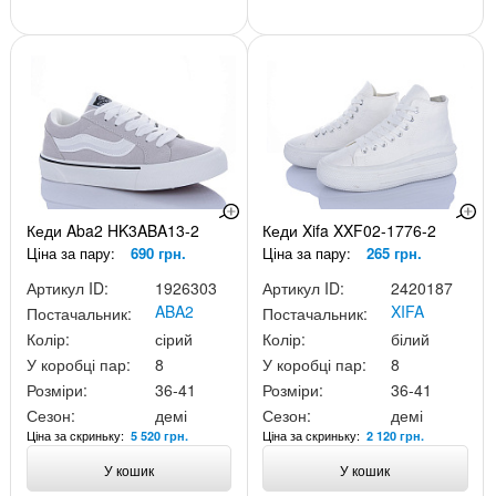
Кеди Aba2 HK3ABA13-2
Кеди Xifa XXF02-1776-2
Ціна за пару:
690 грн.
Ціна за пару:
265 грн.
Артикул ID:
1926303
Артикул ID:
2420187
ABA2
XIFA
Постачальник:
Постачальник:
Колір:
сірий
Колір:
білий
У коробці пар:
8
У коробці пар:
8
Розміри:
36-41
Розміри:
36-41
Сезон:
демі
Сезон:
демі
Ціна за скриньку:
Ціна за скриньку:
5 520 грн.
2 120 грн.
У кошик
У кошик