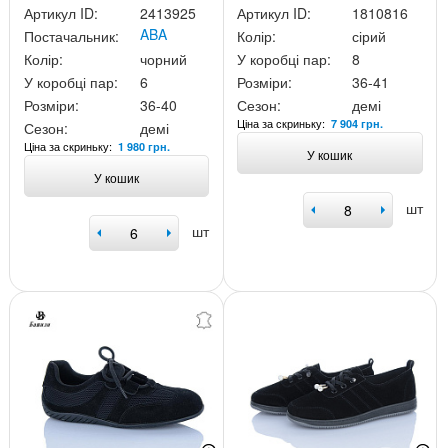
Артикул ID:
2413925
Артикул ID:
1810816
ABA
Постачальник:
Колір:
сірий
Колір:
чорний
У коробці пар:
8
У коробці пар:
6
Розміри:
36-41
Розміри:
36-40
Сезон:
демі
Ціна за скриньку:
7 904 грн.
Сезон:
демі
Ціна за скриньку:
1 980 грн.
У кошик
У кошик
шт
шт