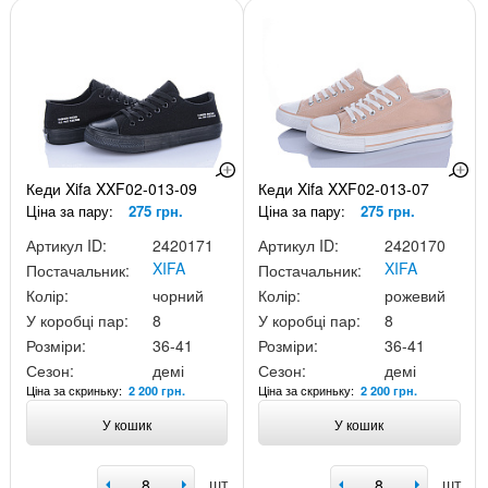
Кеди Xifa XXF02-013-09
Кеди Xifa XXF02-013-07
Ціна за пару:
275 грн.
Ціна за пару:
275 грн.
Артикул ID:
2420171
Артикул ID:
2420170
XIFA
XIFA
Постачальник:
Постачальник:
Колір:
чорний
Колір:
рожевий
У коробці пар:
8
У коробці пар:
8
Розміри:
36-41
Розміри:
36-41
Сезон:
демі
Сезон:
демі
Ціна за скриньку:
Ціна за скриньку:
2 200 грн.
2 200 грн.
У кошик
У кошик
шт
шт