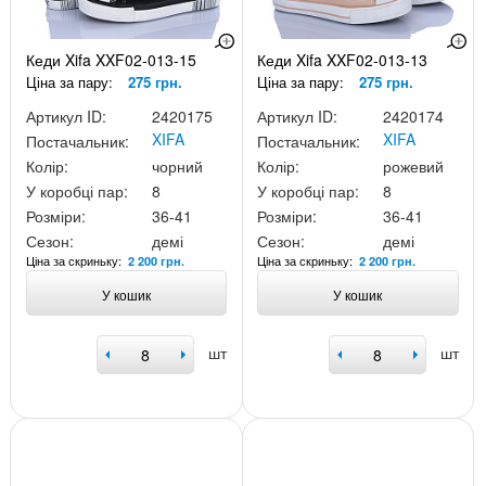
Кеди Xifa XXF02-013-15
Кеди Xifa XXF02-013-13
Ціна за пару:
275 грн.
Ціна за пару:
275 грн.
Артикул ID:
2420175
Артикул ID:
2420174
XIFA
XIFA
Постачальник:
Постачальник:
Колір:
чорний
Колір:
рожевий
У коробці пар:
8
У коробці пар:
8
Розміри:
36-41
Розміри:
36-41
Сезон:
демі
Сезон:
демі
Ціна за скриньку:
Ціна за скриньку:
2 200 грн.
2 200 грн.
У кошик
У кошик
шт
шт