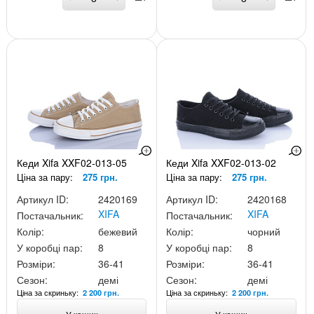
Кеди Xifa XXF02-013-05
Кеди Xifa XXF02-013-02
Ціна за пару:
275 грн.
Ціна за пару:
275 грн.
Артикул ID:
2420169
Артикул ID:
2420168
XIFA
XIFA
Постачальник:
Постачальник:
Колір:
бежевий
Колір:
чорний
У коробці пар:
8
У коробці пар:
8
Розміри:
36-41
Розміри:
36-41
Сезон:
демі
Сезон:
демі
Ціна за скриньку:
Ціна за скриньку:
2 200 грн.
2 200 грн.