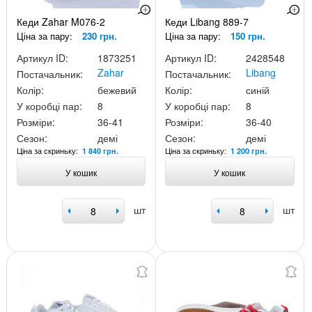
Кеди Zahar M076-2
Кеди Libang 889-7
Ціна за пару:
230 грн.
Ціна за пару:
150 грн.
Артикул ID:
1873251
Артикул ID:
2428548
Zahar
Libang
Постачальник:
Постачальник:
Колір:
бежевий
Колір:
синій
У коробці пар:
8
У коробці пар:
8
Розміри:
36-41
Розміри:
36-40
Сезон:
демі
Сезон:
демі
Ціна за скриньку:
Ціна за скриньку:
1 840 грн.
1 200 грн.
У кошик
У кошик
шт
шт