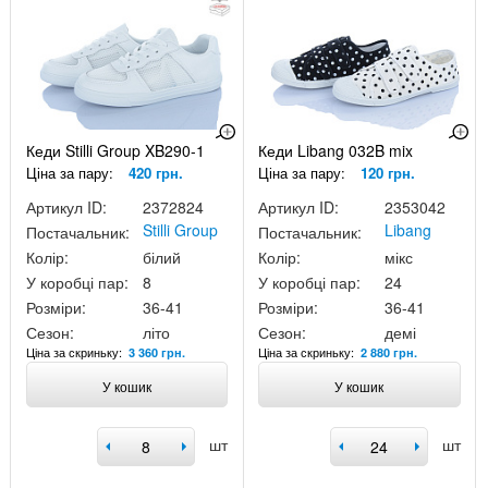
Кеди Stilli Group XB290-1
Кеди Libang 032B mix
Ціна за пару:
420 грн.
Ціна за пару:
120 грн.
Артикул ID:
2372824
Артикул ID:
2353042
Stilli Group
Libang
Постачальник:
Постачальник:
Колір:
білий
Колір:
мікс
У коробці пар:
8
У коробці пар:
24
Розміри:
36-41
Розміри:
36-41
Сезон:
літо
Сезон:
демі
Ціна за скриньку:
Ціна за скриньку:
3 360 грн.
2 880 грн.
У кошик
У кошик
шт
шт