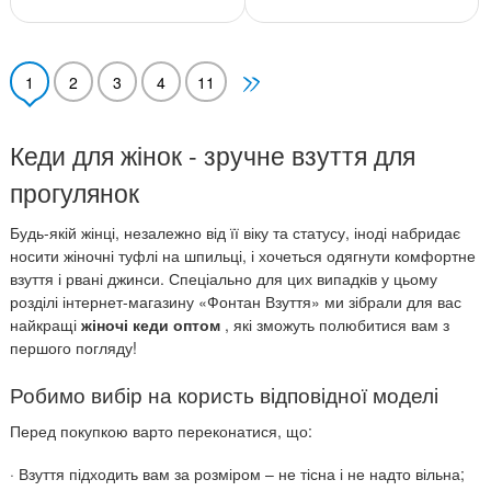
1
2
3
4
11
Кеди для жінок - зручне взуття для
прогулянок
Будь-якій жінці, незалежно від її віку та статусу, іноді набридає
носити жіночні туфлі на шпильці, і хочеться одягнути комфортне
взуття і рвані джинси. Спеціально для цих випадків у цьому
розділі інтернет-магазину «Фонтан Взуття» ми зібрали для вас
найкращі
жіночі кеди оптом
, які зможуть полюбитися вам з
першого погляду!
Робимо вибір на користь відповідної моделі
Перед покупкою варто переконатися, що:
· Взуття підходить вам за розміром – не тісна і не надто вільна;