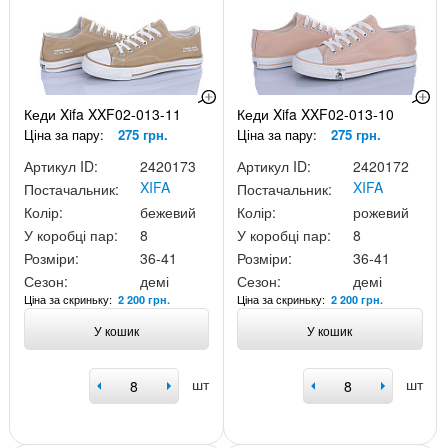
Кеди Xifa XXF02-013-11
Кеди Xifa XXF02-013-10
Ціна за пару:
275 грн.
Ціна за пару:
275 грн.
Артикул ID:
2420173
Артикул ID:
2420172
XIFA
XIFA
Постачальник:
Постачальник:
Колір:
бежевий
Колір:
рожевий
У коробці пар:
8
У коробці пар:
8
Розміри:
36-41
Розміри:
36-41
Сезон:
демі
Сезон:
демі
Ціна за скриньку:
Ціна за скриньку:
2 200 грн.
2 200 грн.
У кошик
У кошик
шт
шт