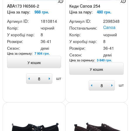
ABA173 H6566-2
Кеди Canoa 254
Ціна за пару:
988 грн.
Ціна за пару:
480 грн.
Артикул ID:
1810814
Артикул ID:
2398348
Canoa
Колір:
чорний
Постачальник:
У коробці пар:
8
Колір:
чорний
Розміри:
36-41
У коробці пар:
8
Сезон:
демі
Розміри:
36-41
Ціна за скриньку:
7 904 грн.
Сезон:
демі
Ціна за скриньку:
3 840 грн.
У кошик
У кошик
шт
шт