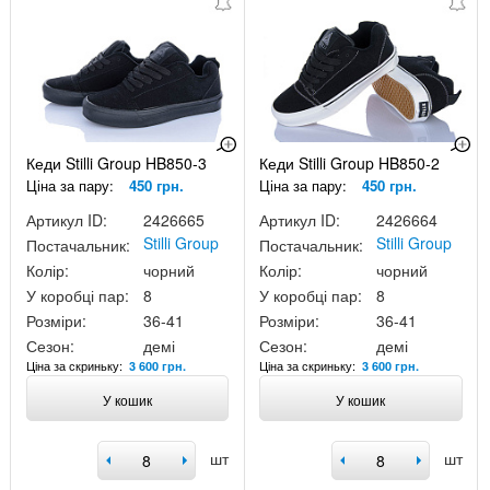
Кеди Stilli Group HB850-3
Кеди Stilli Group HB850-2
Ціна за пару:
450 грн.
Ціна за пару:
450 грн.
Артикул ID:
2426665
Артикул ID:
2426664
Stilli Group
Stilli Group
Постачальник:
Постачальник:
Колір:
чорний
Колір:
чорний
У коробці пар:
8
У коробці пар:
8
Розміри:
36-41
Розміри:
36-41
Сезон:
демі
Сезон:
демі
Ціна за скриньку:
Ціна за скриньку:
3 600 грн.
3 600 грн.
У кошик
У кошик
шт
шт