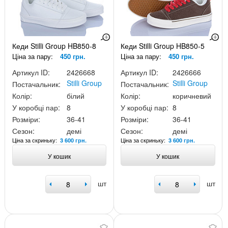
Кеди Stilli Group HB850-8
Кеди Stilli Group HB850-5
Ціна за пару:
450 грн.
Ціна за пару:
450 грн.
Артикул ID:
2426668
Артикул ID:
2426666
Stilli Group
Stilli Group
Постачальник:
Постачальник:
Колір:
білий
Колір:
коричневий
У коробці пар:
8
У коробці пар:
8
Розміри:
36-41
Розміри:
36-41
Сезон:
демі
Сезон:
демі
Ціна за скриньку:
Ціна за скриньку:
3 600 грн.
3 600 грн.
У кошик
У кошик
шт
шт