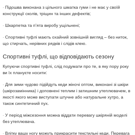
· Підошва виконана з цільного шматка гуми і не має у своїй
конструкції сколів, тріщин та інших дефектів;
· Шкарпетка та п'ята виробу ущільнені;
· Спортивні туфлі мають охайний зовнішній вигляд – без ниток,
що стирчать, нерівних рядків і слідів клею.
Спортивні туфлі, що відповідають сезону
Купуючи спортивні туфлі, слід подумати про те, в яку пору року
ви їх плануєте носити:
· Для зими чудово підійдуть кеди жіночі оптом, виконані зі шкіри
(шкірозамінника) і доповнені теплим і затишним утеплювачем, в
якості якого може виступати штучне або натуральне хутро, а
також синтетичний пух.
· У період міжсезоння можна віддати перевагу шкіряній моделі
без утеплювача.
· Влітку вашу ногу можуть прикрасити текстильні кеди. Перевага