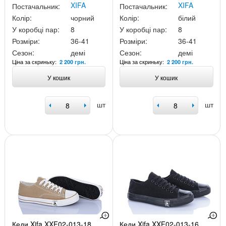
XIFA
XIFA
Постачальник:
Постачальник:
Колір:
чорний
Колір:
білий
У коробці пар:
8
У коробці пар:
8
Розміри:
36-41
Розміри:
36-41
Сезон:
демі
Сезон:
демі
Ціна за скриньку:
Ціна за скриньку:
2 200 грн.
2 200 грн.
У кошик
У кошик
шт
шт
Кеди Xifa XXF02-013-18
Кеди Xifa XXF02-013-16