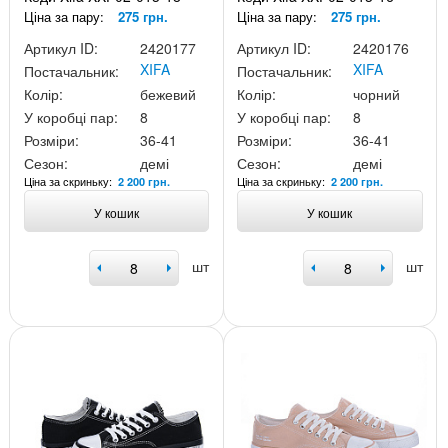
Ціна за пару:
275 грн.
Ціна за пару:
275 грн.
Артикул ID:
2420177
Артикул ID:
2420176
XIFA
XIFA
Постачальник:
Постачальник:
Колір:
бежевий
Колір:
чорний
У коробці пар:
8
У коробці пар:
8
Розміри:
36-41
Розміри:
36-41
Сезон:
демі
Сезон:
демі
Ціна за скриньку:
Ціна за скриньку:
2 200 грн.
2 200 грн.
У кошик
У кошик
шт
шт