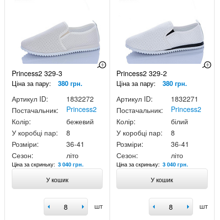
Princess2 329-3
Princess2 329-2
Ціна за пару:
380 грн.
Ціна за пару:
380 грн.
Артикул ID:
1832272
Артикул ID:
1832271
Princess2
Princess2
Постачальник:
Постачальник:
Колір:
бежевий
Колір:
білий
У коробці пар:
8
У коробці пар:
8
Розміри:
36-41
Розміри:
36-41
Сезон:
літо
Сезон:
літо
Ціна за скриньку:
Ціна за скриньку:
3 040 грн.
3 040 грн.
У кошик
У кошик
шт
шт