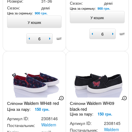
Розміри:
31-36
Сезон:
демі
Сезон:
демі
Ціна за скриньку:
900 грн.
Ціна за скриньку:
900 грн.
У кошик
У кошик
шт
шт
Сліпони Waldem WH48 red
Сліпони Waldem WH09
black-red
Ціна за пару:
150 грн.
Ціна за пару:
150 грн.
Артикул ID:
2308146
Артикул ID:
2308145
Waldem
Постачальник:
Waldem
Постачальник: