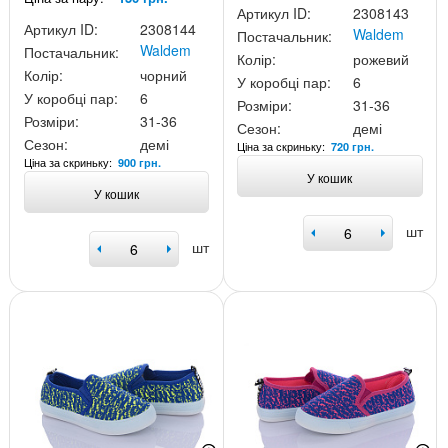
Артикул ID:
2308143
Артикул ID:
2308144
Waldem
Постачальник:
Waldem
Постачальник:
Колір:
рожевий
Колір:
чорний
У коробці пар:
6
У коробці пар:
6
Розміри:
31-36
Розміри:
31-36
Сезон:
демі
Сезон:
демі
Ціна за скриньку:
720 грн.
Ціна за скриньку:
900 грн.
У кошик
У кошик
шт
шт