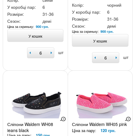
Колір:
синій
Колір:
чорний
У коробці пар:
6
У коробці пар:
6
Розміри:
31-36
Розміри:
31-36
Сезон:
демі
Сезон:
демі
Ціна за скриньку:
900 грн.
Ціна за скриньку:
900 грн.
У кошик
У кошик
шт
шт
Сліпони Waldem WH08
Сліпони Waldem WH05 pink
jeans black
Ціна за пару:
120 грн.
Ціна за пару:
150 грн.