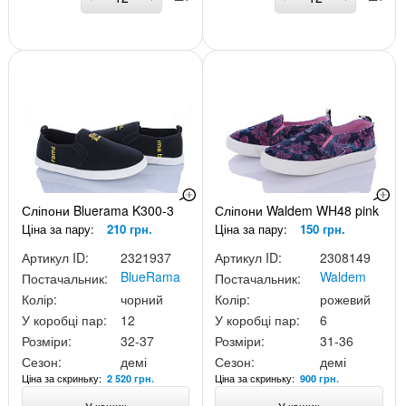
Сліпони Bluerama K300-3
Сліпони Waldem WH48 pink
Ціна за пару:
210 грн.
Ціна за пару:
150 грн.
Артикул ID:
2321937
Артикул ID:
2308149
BlueRama
Waldem
Постачальник:
Постачальник:
Колір:
чорний
Колір:
рожевий
У коробці пар:
12
У коробці пар:
6
Розміри:
32-37
Розміри:
31-36
Сезон:
демі
Сезон:
демі
Ціна за скриньку:
Ціна за скриньку:
2 520 грн.
900 грн.