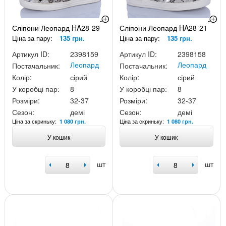
Сліпони Леопард HA28-29
Сліпони Леопард HA28-21
Ціна за пару:
135 грн.
Ціна за пару:
135 грн.
Артикул ID:
2398159
Артикул ID:
2398158
Леопард
Леопард
Постачальник:
Постачальник:
Колір:
сірий
Колір:
сірий
У коробці пар:
8
У коробці пар:
8
Розміри:
32-37
Розміри:
32-37
Сезон:
демі
Сезон:
демі
Ціна за скриньку:
Ціна за скриньку:
1 080 грн.
1 080 грн.
У кошик
У кошик
шт
шт