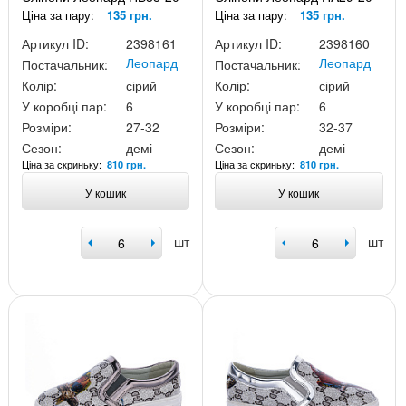
Ціна за пару:
135 грн.
Ціна за пару:
135 грн.
Артикул ID:
2398161
Артикул ID:
2398160
Леопард
Леопард
Постачальник:
Постачальник:
Колір:
сірий
Колір:
сірий
У коробці пар:
6
У коробці пар:
6
Розміри:
27-32
Розміри:
32-37
Сезон:
демі
Сезон:
демі
Ціна за скриньку:
Ціна за скриньку:
810 грн.
810 грн.
У кошик
У кошик
шт
шт