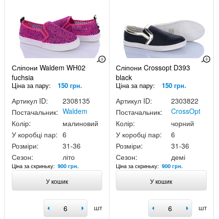
Сліпони Waldem WH02
Сліпони Crossopt D393
fuchsia
black
Ціна за пару:
150 грн.
Ціна за пару:
150 грн.
Артикул ID:
2308135
Артикул ID:
2303822
Waldem
CrossOpt
Постачальник:
Постачальник:
Колір:
малиновий
Колір:
чорний
У коробці пар:
6
У коробці пар:
6
Розміри:
31-36
Розміри:
31-36
Сезон:
літо
Сезон:
демі
Ціна за скриньку:
Ціна за скриньку:
900 грн.
900 грн.
У кошик
У кошик
шт
шт