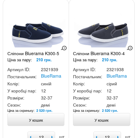
Сліпони Bluerama K300-5
Сліпони Bluerama K300-4
Ціна за пару:
210 грн.
Ціна за пару:
210 грн.
Артикул ID:
2321939
Артикул ID:
2321938
BlueRama
BlueRama
Постачальник:
Постачальник:
Колір:
синій
Колір:
сірий
У коробці пар:
12
У коробці пар:
12
Розміри:
32-37
Розміри:
32-37
Сезон:
демі
Сезон:
демі
Ціна за скриньку:
Ціна за скриньку:
2 520 грн.
2 520 грн.
У кошик
У кошик
шт
шт