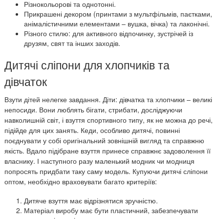
Різнокольорові та однотонні.
Прикрашені декором (принтами з мультфільмів, паєтками,
анімалістичними елементами – вушка, вічка) та лаконічні.
Різного стилю: для активного відпочинку, зустрічей із
друзям, свят та інших заходів.
Дитячі сліпони для хлопчиків та
дівчаток
Взути дітей нелегке завдання. Діти: дівчатка та хлопчики – великі
непосиди. Вони люблять бігати, стрибати, досліджуючи
навколишній світ, і взуття спортивного типу, як не можна до речі,
підійде для цих занять. Кеди, особливо дитячі, повинні
поєднувати у собі оригінальний зовнішній вигляд та справжню
якість. Вдало підібране взуття принесе справжнє задоволення її
власнику. І наступного разу маленький модник чи модниця
попросять придбати таку саму модель. Купуючи дитячі сліпони
оптом, необхідно враховувати багато критеріїв:
Дитяче взуття має відрізнятися зручністю.
Матеріал виробу має бути пластичний, забезпечувати