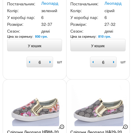
Леопард
Леопард
Постачальник:
Постачальник:
Колір:
зелений
Колір:
сірий
У коробці пар:
6
У коробці пар:
6
Розміри:
32-37
Розміри:
27-32
Сезон:
демі
Сезон:
демі
Ціна за скриньку:
Ціна за скриньку:
930 грн.
810 грн.
У кошик
У кошик
шт
шт
Сліпони Леопард HB88-20
Сліпони Леопард HA29-20