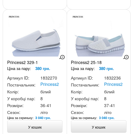
Princess2 329-1
Princess2 25-18
Ціна за пару:
380 грн.
Ціна за пару:
380 грн.
Артикул ID:
1832270
Артикул ID:
1832236
Princess2
Princess2
Постачальник:
Постачальник:
Колір:
білий
Колір:
білий
У коробці пар:
8
У коробці пар:
8
Розміри:
36-41
Розміри:
37-41
Сезон:
літо
Сезон:
літо
Ціна за скриньку:
Ціна за скриньку:
3 040 грн.
3 040 грн.
У кошик
У кошик