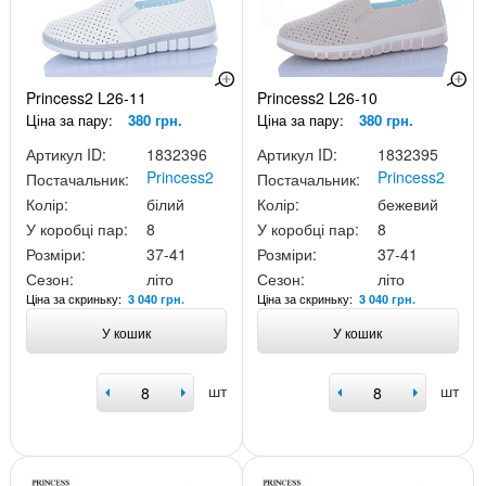
Princess2 L26-11
Princess2 L26-10
Ціна за пару:
380 грн.
Ціна за пару:
380 грн.
Артикул ID:
1832396
Артикул ID:
1832395
Princess2
Princess2
Постачальник:
Постачальник:
Колір:
білий
Колір:
бежевий
У коробці пар:
8
У коробці пар:
8
Розміри:
37-41
Розміри:
37-41
Сезон:
літо
Сезон:
літо
Ціна за скриньку:
Ціна за скриньку:
3 040 грн.
3 040 грн.
У кошик
У кошик
шт
шт