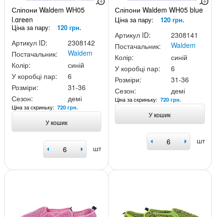
Сліпони Waldem WH05
Сліпони Waldem WH05 blue
l.green
Ціна за пару:
120 грн.
Ціна за пару:
120 грн.
Артикул ID:
2308141
Артикул ID:
2308142
Waldem
Постачальник:
Waldem
Постачальник:
Колір:
синій
Колір:
синій
У коробці пар:
6
У коробці пар:
6
Розміри:
31-36
Розміри:
31-36
Сезон:
демі
Сезон:
демі
Ціна за скриньку:
720 грн.
Ціна за скриньку:
720 грн.
У кошик
У кошик
шт
шт