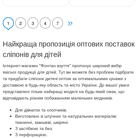
1
2
3
4
7
Найкраща пропозиція оптових поставок
сліпонів для дітей
Інтернет-магазин "Фонтан взуття" пропонує широкий вибір
якісної продукції для дітей. Тут ви можете без проблем підібрати
та придбати сліпони дитячі оптом за оптимальними цінами з
доставкою в будь-яку область та місто України. До вашої уваги
представлені тільки найкращі моделі на будь-який смак, що
відповідають різним побажанням маленьких модників.
Для дівчаток та хлопчиків.
Виготовлені зі штучних та натуральних матеріалів:
тканинні, замшеві, шкіряні.
З застібкою та без.
З перфорацією.