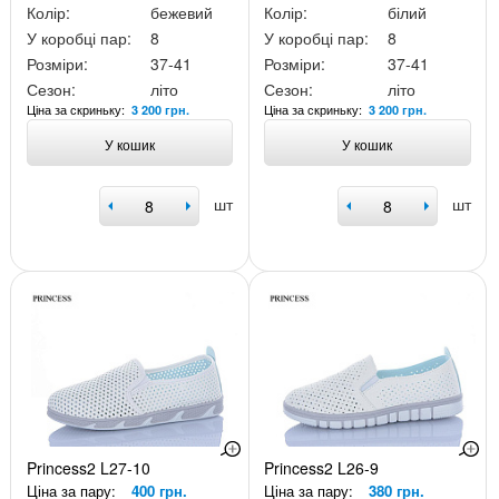
Колір:
бежевий
Колір:
білий
У коробці пар:
8
У коробці пар:
8
Розміри:
37-41
Розміри:
37-41
Сезон:
літо
Сезон:
літо
Ціна за скриньку:
Ціна за скриньку:
3 200 грн.
3 200 грн.
У кошик
У кошик
шт
шт
Princess2 L27-10
Princess2 L26-9
Ціна за пару:
400 грн.
Ціна за пару:
380 грн.