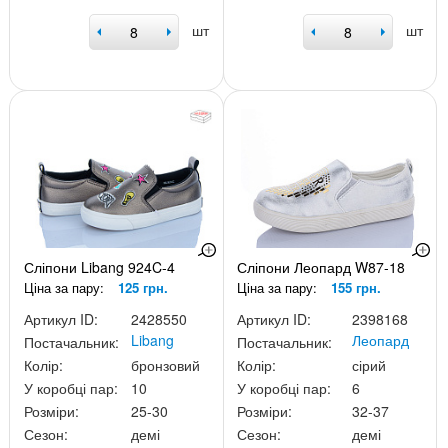
шт
шт
Сліпони Libang 924C-4
Сліпони Леопард W87-18
Ціна за пару:
125 грн.
Ціна за пару:
155 грн.
Артикул ID:
2428550
Артикул ID:
2398168
Libang
Леопард
Постачальник:
Постачальник:
Колір:
бронзовий
Колір:
сірий
У коробці пар:
10
У коробці пар:
6
Розміри:
25-30
Розміри:
32-37
Сезон:
демі
Сезон:
демі