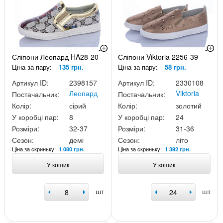
Сліпони Леопард HA28-20
Сліпони Viktoria 2256-39
Ціна за пару:
135 грн.
Ціна за пару:
58 грн.
Артикул ID:
2398157
Артикул ID:
2330108
Леопард
Viktoria
Постачальник:
Постачальник:
Колір:
сірий
Колір:
золотий
У коробці пар:
8
У коробці пар:
24
Розміри:
32-37
Розміри:
31-36
Сезон:
демі
Сезон:
літо
Ціна за скриньку:
Ціна за скриньку:
1 080 грн.
1 392 грн.
У кошик
У кошик
шт
шт