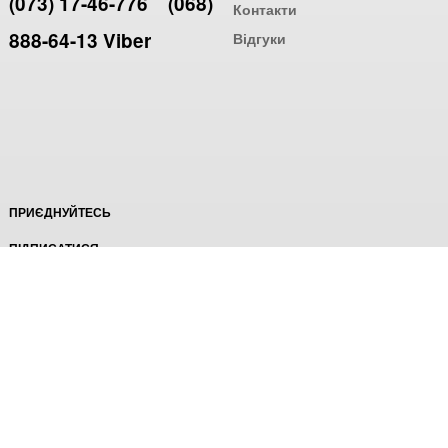
(073) 17-46-776
(068)
Контакти
888-64-13 Viber
Відгуки
ПРИЄДНУЙТЕСЬ
ПІДПИСАТИСЯ
© Інтернет-магазин взуття оптом, 2012-2024
Створення інтернет-магазину
компанія AWG