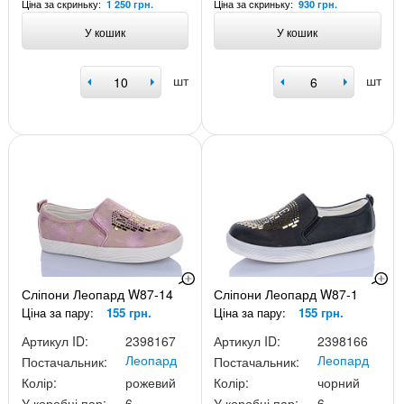
Ціна за скриньку:
Ціна за скриньку:
1 250 грн.
930 грн.
У кошик
У кошик
шт
шт
Сліпони Леопард W87-14
Сліпони Леопард W87-1
Ціна за пару:
155 грн.
Ціна за пару:
155 грн.
Артикул ID:
2398167
Артикул ID:
2398166
Леопард
Леопард
Постачальник:
Постачальник:
Колір:
рожевий
Колір:
чорний
У коробці пар:
6
У коробці пар:
6