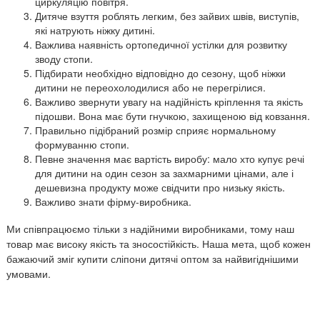
циркуляцію повітря.
Дитяче взуття роблять легким, без зайвих швів, виступів,
які натрують ніжку дитині.
Важлива наявність ортопедичної устілки для розвитку
зводу стопи.
Підбирати необхідно відповідно до сезону, щоб ніжки
дитини не переохолодилися або не перегрілися.
Важливо звернути увагу на надійність кріплення та якість
підошви. Вона має бути гнучкою, захищеною від ковзання.
Правильно підібраний розмір сприяє нормальному
формуванню стопи.
Певне значення має вартість виробу: мало хто купує речі
для дитини на один сезон за захмарними цінами, але і
дешевизна продукту може свідчити про низьку якість.
Важливо знати фірму-виробника.
Ми співпрацюємо тільки з надійними виробниками, тому наш
товар має високу якість та зносостійкість. Наша мета, щоб кожен
бажаючий зміг купити сліпони дитячі оптом за найвигіднішими
умовами.