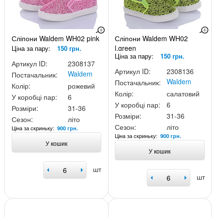
Сліпони Waldem WH02 pink
Сліпони Waldem WH02
l.green
Ціна за пару:
150 грн.
Ціна за пару:
150 грн.
Артикул ID:
2308137
Артикул ID:
2308136
Waldem
Постачальник:
Waldem
Постачальник:
Колір:
рожевий
Колір:
салатовий
У коробці пар:
6
У коробці пар:
6
Розміри:
31-36
Розміри:
31-36
Сезон:
літо
Сезон:
літо
Ціна за скриньку:
900 грн.
Ціна за скриньку:
900 грн.
У кошик
У кошик
шт
шт