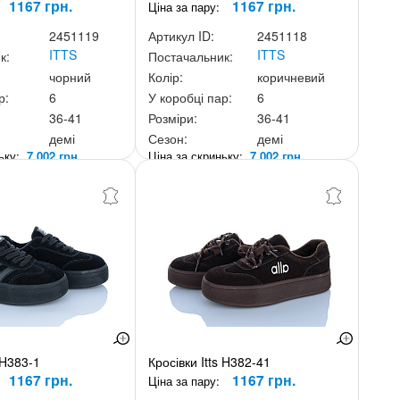
1167 грн.
1167 грн.
Ціна за пару:
2451119
Артикул ID:
2451118
ITTS
ITTS
к:
Постачальник:
чорний
Колір:
коричневий
р:
6
У коробці пар:
6
36-41
Розміри:
36-41
демі
Сезон:
демі
ньку:
7 002 грн.
Ціна за скриньку:
7 002 грн.
 H383-1
Кросівки Itts H382-41
1167 грн.
1167 грн.
Ціна за пару: