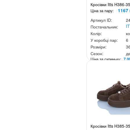
Кросівки Itts H386-3
1167 
Ціна за пару:
Артикул ID:
2
I
Постачальник:
Колір:
к
У коробці пар:
6
Розміри:
3
Сезон:
д
Ціна за скриньку:
7 0
Кросівки Itts H385-3