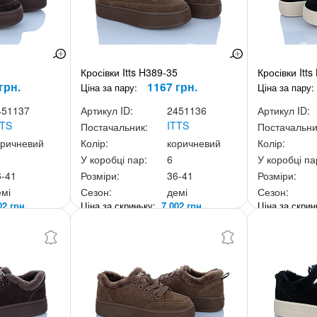
1
Кросівки Itts H389-35
Кросівки Itts
грн.
1167 грн.
Ціна за пару:
Ціна за пару:
451137
Артикул ID:
2451136
Артикул ID:
TTS
ITTS
Постачальник:
Постачальни
оричневий
Колір:
коричневий
Колір:
У коробці пар:
6
У коробці па
6-41
Розміри:
36-41
Розміри:
емі
Сезон:
демі
Сезон:
02 грн.
Ціна за скриньку:
7 002 грн.
Ціна за скри