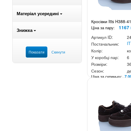
Матеріал усередині
Кросівки Itts H388-4
1167 
Ціна за пару:
Знижка
Артикул ID:
2
I
Постачальник:
Колір:
к
У коробці пар:
6
Розміри:
3
Сезон:
д
Ціна за скриньку:
7 0