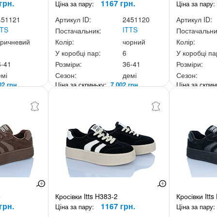
грн.
1167 грн.
Ціна за пару:
Ціна за пару:
451121
Артикул ID:
2451120
Артикул ID:
TTS
ITTS
Постачальник:
Постачальни
оричневий
Колір:
чорний
Колір:
У коробці пар:
6
У коробці па
6-41
Розміри:
36-41
Розміри:
емі
Сезон:
демі
Сезон:
02 грн.
Ціна за скриньку:
7 002 грн.
Ціна за скри
5
Кросівки Itts H383-2
Кросівки Itts
грн.
1167 грн.
Ціна за пару:
Ціна за пару: