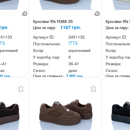
1
Кросівки Itts H388-35
Кросівки Itts
грн.
1167 грн.
Ціна за пару:
Ціна за пару:
451133
Артикул ID:
2451132
Артикул ID:
TTS
ITTS
Постачальник:
Постачальни
оричневий
Колір:
коричневий
Колір:
У коробці пар:
6
У коробці па
6-41
Розміри:
36-41
Розміри:
емі
Сезон:
демі
Сезон:
02 грн.
Ціна за скриньку:
7 002 грн.
Ціна за скри