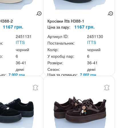
 H388-2
Кросівки Itts H388-1
1167 грн.
1167 грн.
Ціна за пару:
2451131
Артикул ID:
2451130
ITTS
ITTS
к:
Постачальник:
чорний
Колір:
чорний
р:
6
У коробці пар:
6
36-41
Розміри:
36-41
демі
Сезон:
демі
ньку:
7 002 грн.
Ціна за скриньку:
7 002 грн.