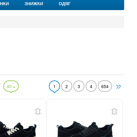
НКИ
ЗНИЖКИ
ОДЯГ
:
40
1
2
3
4
654