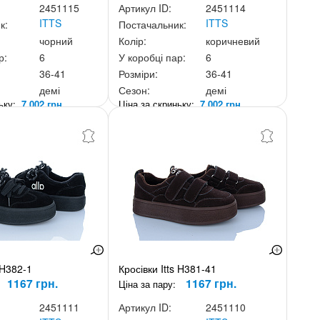
2451115
Артикул ID:
2451114
ITTS
ITTS
к:
Постачальник:
чорний
Колір:
коричневий
р:
6
У коробці пар:
6
36-41
Розміри:
36-41
демі
Сезон:
демі
ньку:
7 002 грн.
Ціна за скриньку:
7 002 грн.
 H382-1
Кросівки Itts H381-41
1167 грн.
1167 грн.
Ціна за пару:
2451111
Артикул ID:
2451110