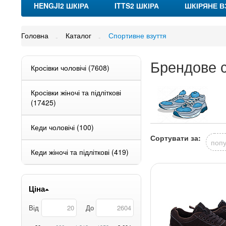
HENGJI2 ШКІРА
ITTS2 ШКІРА
ШКІРЯНЕ В
Головна
Каталог
Спортивне взуття
Брендове с
Кросівки чоловічі
(7608)
Кросівки жіночі та підліткові
(17425)
Кеди чоловічі
(100)
Сортувати за:
попу
Кеди жіночі та підліткові
(419)
Бутси
(575)
Ціна
Від
До