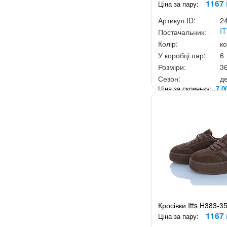
1167 
Ціна за пару:
Артикул ID:
2
I
Постачальник:
Колір:
к
У коробці пар:
6
Розміри:
3
Сезон:
д
Ціна за скриньку:
7 0
Кросівки Itts H383-3
1167 
Ціна за пару: