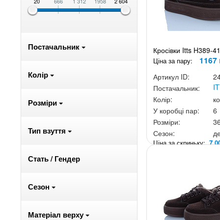
20
666
1 312
1958
2 604
Постачальник
Кросівки Itts H389-4
1167 
Ціна за пару:
Колір
Артикул ID:
2
I
Постачальник:
Колір:
к
Розміри
У коробці пар:
6
Розміри:
3
Тип взуття
Сезон:
д
Ціна за скриньку:
7 0
Стать / Гендер
Сезон
Матеріал верху