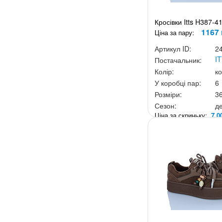
Кросівки Itts H387-4
1167 
Ціна за пару:
Артикул ID:
2
I
Постачальник:
Колір:
к
У коробці пар:
6
Розміри:
3
Сезон:
д
Ціна за скриньку:
7 0