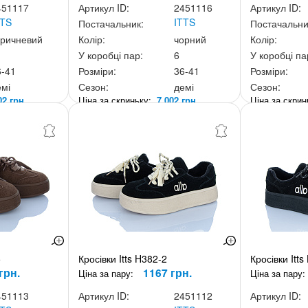
451117
Артикул ID:
2451116
Артикул ID:
TTS
ITTS
Постачальник:
Постачальни
оричневий
Колір:
чорний
Колір:
У коробці пар:
6
У коробці па
6-41
Розміри:
36-41
Розміри:
емі
Сезон:
демі
Сезон:
02 грн.
Ціна за скриньку:
7 002 грн.
Ціна за скри
5
Кросівки Itts H382-2
Кросівки Itts
грн.
1167 грн.
Ціна за пару:
Ціна за пару:
451113
Артикул ID:
2451112
Артикул ID: