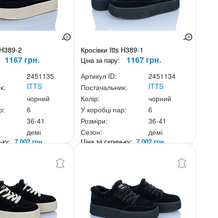
 H389-2
Кросівки Itts H389-1
1167 грн.
1167 грн.
Ціна за пару:
2451135
Артикул ID:
2451134
ITTS
ITTS
к:
Постачальник:
чорний
Колір:
чорний
р:
6
У коробці пар:
6
36-41
Розміри:
36-41
демі
Сезон:
демі
ньку:
7 002 грн.
Ціна за скриньку:
7 002 грн.