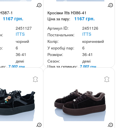
 H387-1
Кросівки Itts H386-41
1167 грн.
1167 грн.
Ціна за пару:
2451127
Артикул ID:
2451126
ITTS
ITTS
к:
Постачальник:
чорний
Колір:
коричневий
р:
6
У коробці пар:
6
36-41
Розміри:
36-41
демі
Сезон:
демі
ньку:
7 002 грн.
Ціна за скриньку:
7 002 грн.