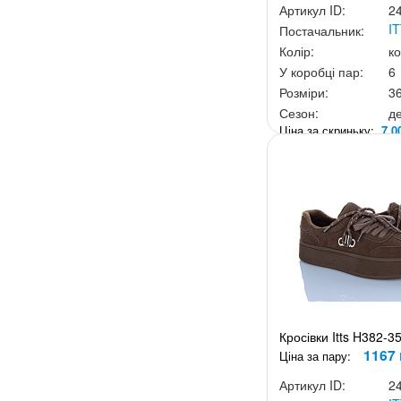
Артикул ID:
2
I
Постачальник:
Колір:
к
У коробці пар:
6
Розміри:
3
Сезон:
д
Ціна за скриньку:
7 0
Кросівки Itts H382-3
1167 
Ціна за пару:
Артикул ID:
2