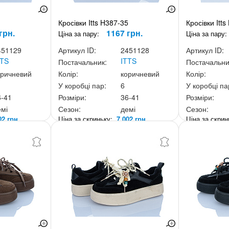
1
Кросівки Itts H387-35
Кросівки Itts
грн.
1167 грн.
Ціна за пару:
Ціна за пару:
451129
Артикул ID:
2451128
Артикул ID:
TTS
ITTS
Постачальник:
Постачальни
оричневий
Колір:
коричневий
Колір:
У коробці пар:
6
У коробці па
6-41
Розміри:
36-41
Розміри:
емі
Сезон:
демі
Сезон:
02 грн.
Ціна за скриньку:
7 002 грн.
Ціна за скри