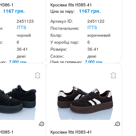
 H386-1
Кросівки Itts H385-41
1167 грн.
1167 грн.
Ціна за пару:
2451123
Артикул ID:
2451122
ITTS
ITTS
к:
Постачальник:
чорний
Колір:
коричневий
р:
6
У коробці пар:
6
36-41
Розміри:
36-41
демі
Сезон:
демі
ньку:
7 002 грн.
Ціна за скриньку:
7 002 грн.
 H385-1
Кросівки Itts H383-41