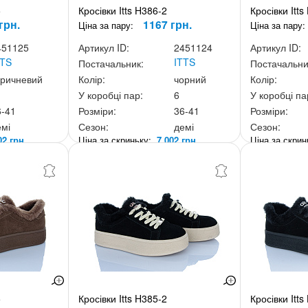
5
Кросівки Itts H386-2
Кросівки Itts
грн.
1167 грн.
Ціна за пару:
Ціна за пару:
451125
Артикул ID:
2451124
Артикул ID:
TTS
ITTS
Постачальник:
Постачальни
оричневий
Колір:
чорний
Колір:
У коробці пар:
6
У коробці па
6-41
Розміри:
36-41
Розміри:
емі
Сезон:
демі
Сезон:
02 грн.
Ціна за скриньку:
7 002 грн.
Ціна за скри
5
Кросівки Itts H385-2
Кросівки Itts