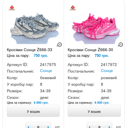
Кросівки Сонце Z666-33
Кросівки Сонце Z666-30
Ціна за пару:
750 грн.
Ціна за пару:
750 грн.
Артикул ID:
2417975
Артикул ID:
2417972
Сонце
Сонце
Постачальник:
Постачальник:
Колір:
бежевий
Колір:
рожевий
У коробці пар:
8
У коробці пар:
8
Розміри:
34-39
Розміри:
34-39
Сезон:
демі
Сезон:
демі
Ціна за скриньку:
Ціна за скриньку:
6 000 грн.
6 000 грн.
У кошик
У кошик
шт
шт