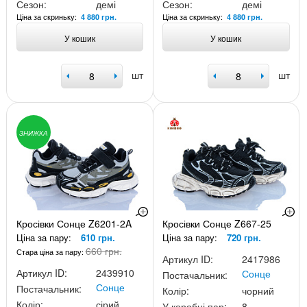
Сезон:
демі
Сезон:
демі
Ціна за скриньку:
Ціна за скриньку:
4 880 грн.
4 880 грн.
У кошик
У кошик
шт
шт
ЗНИЖКА
Кросівки Сонце Z6201-2A
Кросівки Сонце Z667-25
Ціна за пару:
610 грн.
Ціна за пару:
720 грн.
660 грн.
Стара ціна за пару:
Артикул ID:
2417986
Артикул ID:
2439910
Сонце
Постачальник:
Сонце
Постачальник:
Колір:
чорний
Колір:
сірий
У коробці пар:
8