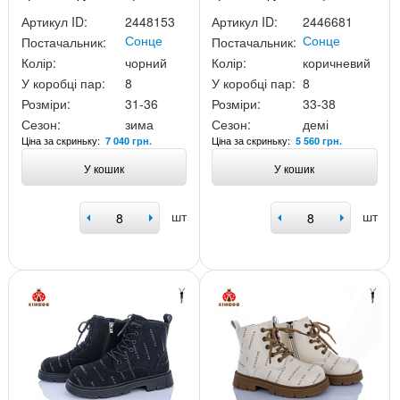
Артикул ID:
2448153
Артикул ID:
2446681
Сонце
Сонце
Постачальник:
Постачальник:
Колір:
чорний
Колір:
коричневий
У коробці пар:
8
У коробці пар:
8
Розміри:
31-36
Розміри:
33-38
Сезон:
зима
Сезон:
демі
Ціна за скриньку:
Ціна за скриньку:
7 040 грн.
5 560 грн.
У кошик
У кошик
шт
шт