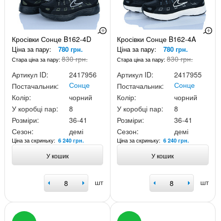
Кросівки Сонце B162-4D
Кросівки Сонце B162-4A
Ціна за пару:
780 грн.
Ціна за пару:
780 грн.
830 грн.
830 грн.
Стара ціна за пару:
Стара ціна за пару:
Артикул ID:
2417956
Артикул ID:
2417955
Сонце
Сонце
Постачальник:
Постачальник:
Колір:
чорний
Колір:
чорний
У коробці пар:
8
У коробці пар:
8
Розміри:
36-41
Розміри:
36-41
Сезон:
демі
Сезон:
демі
Ціна за скриньку:
Ціна за скриньку:
6 240 грн.
6 240 грн.
У кошик
У кошик
шт
шт