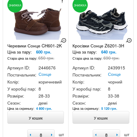
ЗНИЖКА
ЗНИЖКА
Черевики Сонце CH601-2K
Кросівки Сонце Z6201-3H
Ціна за пару:
600 грн.
Ціна за пару:
640 грн.
650 грн.
690 грн.
Стара ціна за пару:
Стара ціна за пару:
Артикул ID:
2446676
Артикул ID:
2439915
Сонце
Сонце
Постачальник:
Постачальник:
Колір:
коричневий
Колір:
чорний
У коробці пар:
8
У коробці пар:
8
Розміри:
28-33
Розміри:
33-38
Сезон:
демі
Сезон:
демі
Ціна за скриньку:
Ціна за скриньку:
4 800 грн.
5 120 грн.
У кошик
У кошик
шт
шт