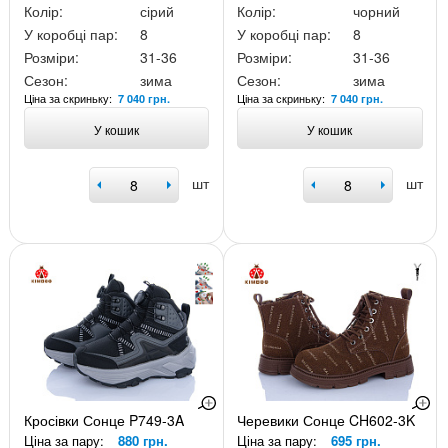
Колір:
сірий
Колір:
чорний
У коробці пар:
8
У коробці пар:
8
Розміри:
31-36
Розміри:
31-36
Сезон:
зима
Сезон:
зима
Ціна за скриньку:
Ціна за скриньку:
7 040 грн.
7 040 грн.
У кошик
У кошик
шт
шт
Кросівки Сонце P749-3A
Черевики Сонце CH602-3K
Ціна за пару:
880 грн.
Ціна за пару:
695 грн.