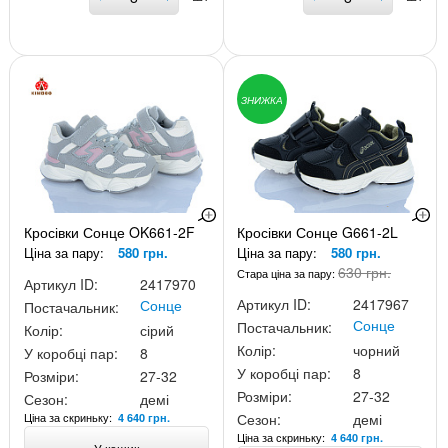
ЗНИЖКА
Кросівки Сонце OK661-2F
Кросівки Сонце G661-2L
Ціна за пару:
580 грн.
Ціна за пару:
580 грн.
630 грн.
Стара ціна за пару:
Артикул ID:
2417970
Артикул ID:
2417967
Сонце
Постачальник:
Сонце
Постачальник:
Колір:
сірий
Колір:
чорний
У коробці пар:
8
У коробці пар:
8
Розміри:
27-32
Розміри:
27-32
Сезон:
демі
Ціна за скриньку:
Сезон:
демі
4 640 грн.
Ціна за скриньку:
4 640 грн.