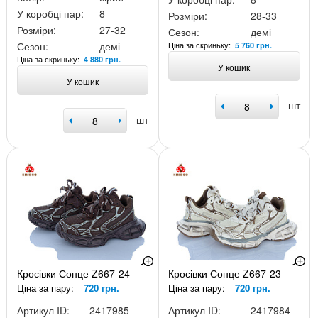
У коробці пар:
8
Розміри:
28-33
Розміри:
27-32
Сезон:
демі
Ціна за скриньку:
Сезон:
демі
5 760 грн.
Ціна за скриньку:
4 880 грн.
У кошик
У кошик
шт
шт
Кросівки Сонце Z667-24
Кросівки Сонце Z667-23
Ціна за пару:
720 грн.
Ціна за пару:
720 грн.
Артикул ID:
2417985
Артикул ID:
2417984