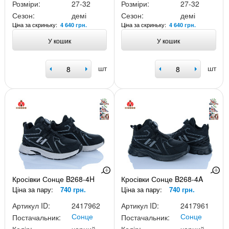
Розміри:
27-32
Розміри:
27-32
Сезон:
демі
Сезон:
демі
Ціна за скриньку:
Ціна за скриньку:
4 640 грн.
4 640 грн.
У кошик
У кошик
шт
шт
Кросівки Сонце B268-4H
Кросівки Сонце B268-4A
Ціна за пару:
740 грн.
Ціна за пару:
740 грн.
Артикул ID:
2417962
Артикул ID:
2417961
Сонце
Сонце
Постачальник:
Постачальник: