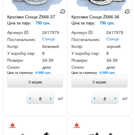
Кросівки Сонце Z666-37
Кросівки Сонце Z666-36
Ціна за пару:
750 грн.
Ціна за пару:
750 грн.
Артикул ID:
2417979
Артикул ID:
2417978
Сонце
Сонце
Постачальник:
Постачальник:
Колір:
бежевий
Колір:
чорний
У коробці пар:
8
У коробці пар:
8
Розміри:
34-39
Розміри:
34-39
Сезон:
демі
Сезон:
демі
Ціна за скриньку:
Ціна за скриньку:
6 000 грн.
6 000 грн.
У кошик
У кошик
шт
шт