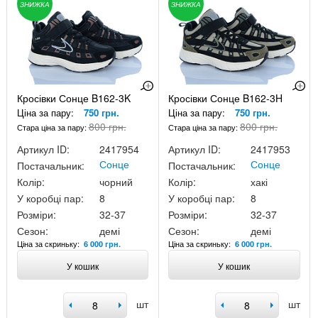
ЗНИЖКА
ЗНИЖКА
Кросівки Сонце B162-3K
Кросівки Сонце B162-3H
Ціна за пару:
750 грн.
Ціна за пару:
750 грн.
800 грн.
800 грн.
Стара ціна за пару:
Стара ціна за пару:
Артикул ID:
2417954
Артикул ID:
2417953
Сонце
Сонце
Постачальник:
Постачальник:
Колір:
чорний
Колір:
хакі
У коробці пар:
8
У коробці пар:
8
Розміри:
32-37
Розміри:
32-37
Сезон:
демі
Сезон:
демі
Ціна за скриньку:
Ціна за скриньку:
6 000 грн.
6 000 грн.
У кошик
У кошик
шт
шт