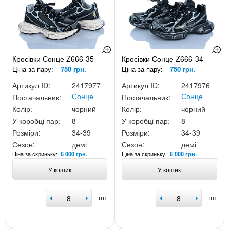
Кросівки Сонце Z666-35
Кросівки Сонце Z666-34
Ціна за пару:
750 грн.
Ціна за пару:
750 грн.
Артикул ID:
2417977
Артикул ID:
2417976
Сонце
Сонце
Постачальник:
Постачальник:
Колір:
чорний
Колір:
чорний
У коробці пар:
8
У коробці пар:
8
Розміри:
34-39
Розміри:
34-39
Сезон:
демі
Сезон:
демі
Ціна за скриньку:
Ціна за скриньку:
6 000 грн.
6 000 грн.
У кошик
У кошик
шт
шт