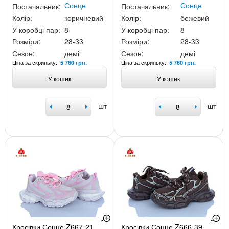
Сонце
Сонце
Постачальник:
Постачальник:
Колір:
коричневий
Колір:
бежевий
У коробці пар:
8
У коробці пар:
8
Розміри:
28-33
Розміри:
28-33
Сезон:
демі
Сезон:
демі
Ціна за скриньку:
Ціна за скриньку:
5 760 грн.
5 760 грн.
У кошик
У кошик
шт
шт
Кросівки Сонце Z667-21
Кросівки Сонце Z666-39