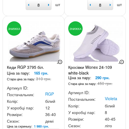
шт
шт
ЗНИЖКА
ЗНИЖКА
Кеди RGP 3795 біл.
Кросівки Wonex 24-109
white-black
Ціна за пару:
165 грн.
Ціна за пару:
290 грн.
310 грн.
Стара ціна за пару:
450 грн.
Стара ціна за пару:
Артикул ID:
Артикул ID:
RGP
Постачальник:
Violeta
Постачальник:
Колір:
білий
Колір:
білий
У коробці пар:
12
У коробці пар:
8
Розміри:
36-40
Розміри:
40-45
Сезон:
демі
Сезон:
літо
Ціна за скриньку:
1 980 грн.