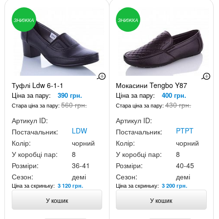
ЗНИЖКА
ЗНИЖКА
Туфлі Ldw 6-1-1
Мокасини Tengbo Y87
Ціна за пару:
390 грн.
Ціна за пару:
400 грн.
560 грн.
430 грн.
Стара ціна за пару:
Стара ціна за пару:
Артикул ID:
Артикул ID:
LDW
PTPT
Постачальник:
Постачальник:
Колір:
чорний
Колір:
чорний
У коробці пар:
8
У коробці пар:
8
Розміри:
36-41
Розміри:
40-45
Сезон:
демі
Сезон:
демі
Ціна за скриньку:
Ціна за скриньку:
3 120 грн.
3 200 грн.
У кошик
У кошик