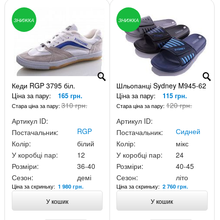
ЗНИЖКА
ЗНИЖКА
Кеди RGP 3795 біл.
Шльопанці Sydney M945-62
Ціна за пару:
165 грн.
Ціна за пару:
115 грн.
310 грн.
120 грн.
Стара ціна за пару:
Стара ціна за пару:
Артикул ID:
Артикул ID:
RGP
Сидней
Постачальник:
Постачальник:
Колір:
білий
Колір:
мікс
У коробці пар:
12
У коробці пар:
24
Розміри:
36-40
Розміри:
40-45
Сезон:
демі
Сезон:
літо
Ціна за скриньку:
Ціна за скриньку:
1 980 грн.
2 760 грн.
У кошик
У кошик