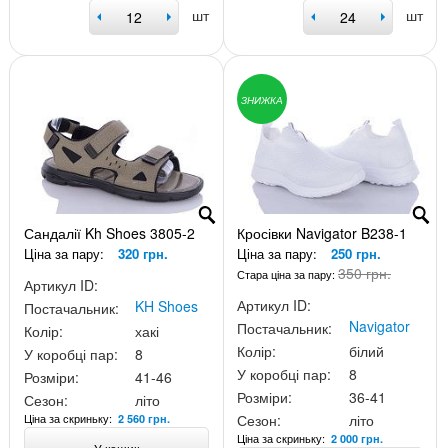
шт
шт
ЗНИЖКА
Сандалії Kh Shoes 3805-2
Кросівки Navigator B238-1
Ціна за пару:
320 грн.
Ціна за пару:
250 грн.
350 грн.
Стара ціна за пару:
Артикул ID:
Артикул ID:
KH Shoes
Постачальник:
Navigator
Постачальник:
Колір:
хакі
Колір:
білий
У коробці пар:
8
У коробці пар:
8
Розміри:
41-46
Розміри:
36-41
Сезон:
літо
Ціна за скриньку:
Сезон:
літо
2 560 грн.
Ціна за скриньку:
2 000 грн.