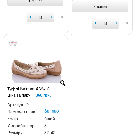
У кошик
У кошик
шт
шт
Туфлі Saimao A62-16
Ціна за пару:
360 грн.
Артикул ID:
Saimao
Постачальник:
Колір:
білий
У коробці пар:
8
Розміри:
37-42