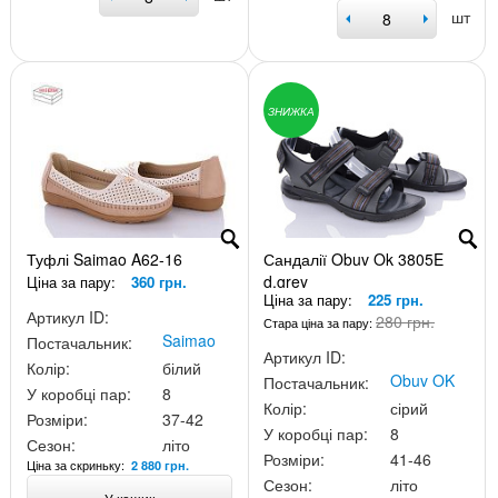
шт
ЗНИЖКА
Туфлі Saimao A62-16
Сандалії Obuv Ok 3805E
d.grey
Ціна за пару:
360 грн.
Ціна за пару:
225 грн.
Артикул ID:
280 грн.
Стара ціна за пару:
Saimao
Постачальник:
Артикул ID:
Колір:
білий
Obuv OK
Постачальник:
У коробці пар:
8
Колір:
сірий
Розміри:
37-42
У коробці пар:
8
Сезон:
літо
Розміри:
41-46
Ціна за скриньку:
2 880 грн.
Сезон:
літо