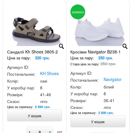
ЗНИЖКА
Сандалії Kh Shoes 3805-2
Кросівки Navigator B238-1
Ціна за пару:
320 грн.
Ціна за пару:
250 грн.
350 грн.
Стара ціна за пару:
Артикул ID:
Артикул ID:
KH Shoes
Постачальник:
Navigator
Постачальник:
Колір:
хакі
Колір:
білий
У коробці пар:
8
У коробці пар:
8
Розміри:
41-46
Розміри:
36-41
Сезон:
літо
Ціна за скриньку:
Сезон:
літо
2 560 грн.
Ціна за скриньку:
2 000 грн.
У кошик
У кошик
шт