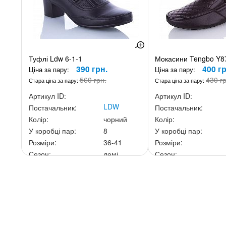
Туфлі Ldw 6-1-1
Мокасини Tengbo Y8
390 грн.
400 гр
Ціна за пару:
Ціна за пару:
560 грн.
430 г
Стара ціна за пару:
Стара ціна за пару:
Артикул ID:
Артикул ID:
LDW
Постачальник:
Постачальник:
Колір:
чорний
Колір:
У коробці пар:
8
У коробці пар:
Розміри:
36-41
Розміри:
Сезон:
демі
Сезон:
Ціна за скриньку:
3 120 грн.
Ціна за скриньку:
3 20