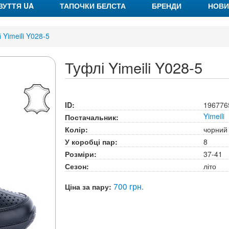
ЗУТТЯ UA
ТАПОЧКИ БЕЛСТА
БРЕНДИ
НОВИ
 Yimeili Y028-5
Туфлі Yimeili Y028-5
ID:
196776
Yimeili
Постачальник:
Колір:
чорний
У коробці пар:
8
Розміри:
37-41
Сезон:
літо
700 грн.
Ціна за пару: