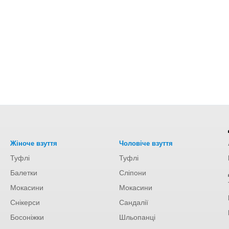
Жіноче взуття
Чоловіче взуття
Туфлі
Туфлі
Балетки
Сліпони
Мокасини
Мокасини
Снікерси
Сандалії
Босоніжки
Шльопанці