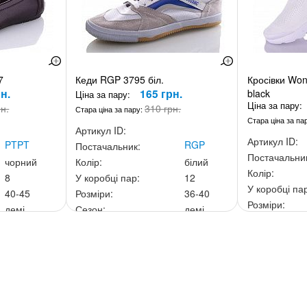
7
Кеди RGP 3795 біл.
Кросівки Won
н.
165 грн.
black
Ціна за пару:
Ціна за пару:
рн.
310 грн.
Стара ціна за пару:
Стара ціна за па
Артикул ID:
Артикул ID:
PTPT
RGP
Постачальник:
Постачальни
чорний
Колір:
білий
Колір:
8
У коробці пар:
12
У коробці па
40-45
Розміри:
36-40
Розміри:
демі
Сезон:
демі
Сезон:
0 грн.
Ціна за скриньку:
1 980 грн.
Ціна за скри