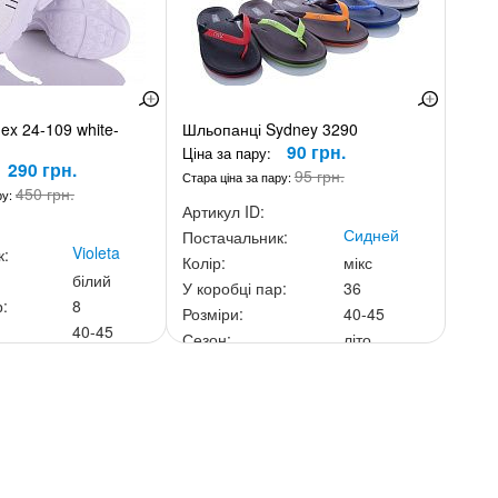
ex 24-109 white-
Шльопанці Sydney 3290
90 грн.
Ціна за пару:
290 грн.
95 грн.
Стара ціна за пару:
450 грн.
ру:
Артикул ID:
Сидней
Постачальник:
Violeta
к:
Колір:
мікс
білий
У коробці пар:
36
р:
8
Розміри:
40-45
40-45
Сезон:
літо
літо
Ціна за скриньку:
3 240 грн.
ньку:
2 320 грн.