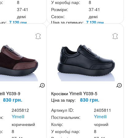
р:
8
У коробці пар:
8
37-41
Розміри:
37-41
демі
Сезон:
демі
ньку:
7 120 грн.
Ціна за скриньку:
7 120 грн.
eili Y039-9
Кросівки Yimeili Y039-5
830 грн.
830 грн.
Ціна за пару:
2405812
Артикул ID:
2405811
Yimeili
Yimeili
к:
Постачальник:
коричневий
Колір:
чорний
р:
8
У коробці пар:
8