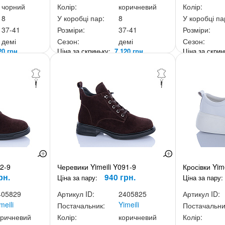
чорний
Колір:
коричневий
Колір:
8
У коробці пар:
8
У коробці па
37-41
Розміри:
37-41
Розміри:
демі
Сезон:
демі
Сезон:
20 грн.
Ціна за скриньку:
7 120 грн.
Ціна за скри
92-9
Черевики Yimeili Y091-9
Кросівки Yim
рн.
940 грн.
Ціна за пару:
Ціна за пару:
405829
Артикул ID:
2405825
Артикул ID:
meili
Yimeili
Постачальник:
Постачальни
оричневий
Колір:
коричневий
Колір: