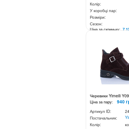
Колір:
У коробці пар:
Розміри:
Сезон:
Ціна за скриньку:
7 1
Черевики Yimeili Y0
940 г
Ціна за пару:
Артикул ID:
2
Yi
Постачальник:
Колір:
к