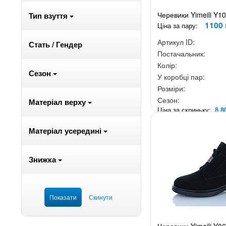
Черевики Yimeili Y1
Тип взуття
1100 
Ціна за пару:
Артикул ID:
Стать / Гендер
Постачальник:
Колір:
Сезон
У коробці пар:
Розміри:
Сезон:
Матеріал верху
Ціна за скриньку:
8 8
Матеріал усередині
Знижка