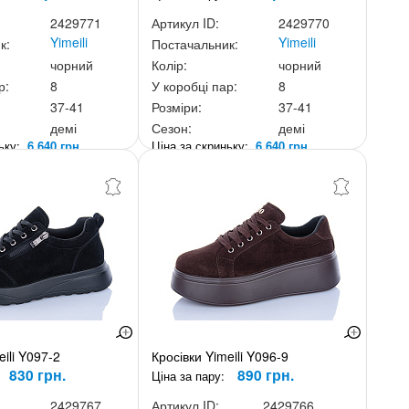
2429771
Артикул ID:
2429770
Yimeili
Yimeili
к:
Постачальник:
чорний
Колір:
чорний
р:
8
У коробці пар:
8
37-41
Розміри:
37-41
демі
Сезон:
демі
ньку:
6 640 грн.
Ціна за скриньку:
6 640 грн.
eili Y097-2
Кросівки Yimeili Y096-9
830 грн.
890 грн.
Ціна за пару:
2429767
Артикул ID:
2429766