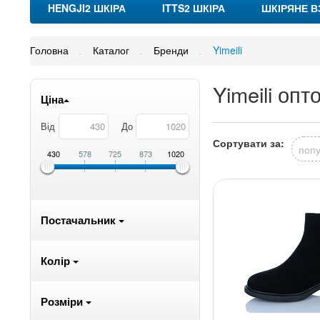
HENGJI2 ШКІРА
ITTS2 ШКІРА
ШКІРЯНЕ В
Головна
Каталог
Бренди
Yimeili
Yimeili опт
Ціна
Від
До
Сортувати за:
попу
430
578
725
873
1020
Постачальник
Колір
Розміри