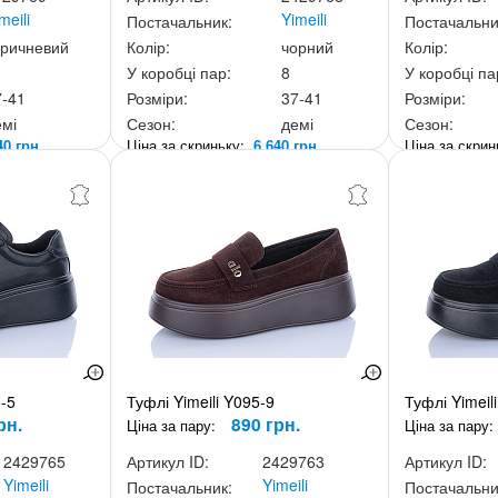
meili
Yimeili
Постачальник:
Постачальни
оричневий
Колір:
чорний
Колір:
У коробці пар:
8
У коробці па
7-41
Розміри:
37-41
Розміри:
емі
Сезон:
демі
Сезон:
40 грн.
Ціна за скриньку:
6 640 грн.
Ціна за скри
6-5
Туфлі Yimeili Y095-9
Туфлі Yimeil
рн.
890 грн.
Ціна за пару:
Ціна за пару:
2429765
Артикул ID:
2429763
Артикул ID:
Yimeili
Yimeili
Постачальник:
Постачальни