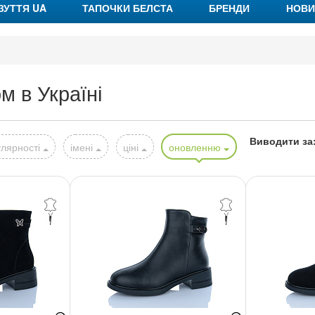
ЗУТТЯ UA
ТАПОЧКИ БЕЛСТА
БРЕНДИ
НОВИ
ом в Україні
Виводити за
лярності
імені
ціні
оновленню