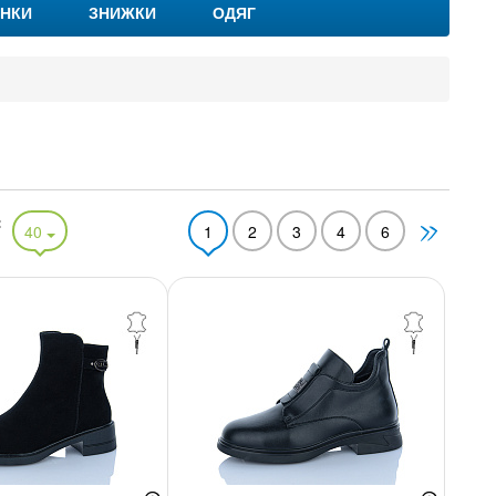
НКИ
ЗНИЖКИ
ОДЯГ
:
40
1
2
3
4
6