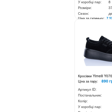
У коробці пар:
8
Розміри:
3
Сезон:
д
Ціна за скриньку:
7 5
Кросівки Yimeili Y07
890 г
Ціна за пару:
Артикул ID:
Постачальник:
Колір:
У коробці пар: