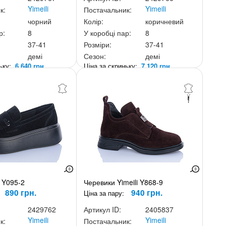
Yimeili
Yimeili
к:
Постачальник:
чорний
Колір:
коричневий
р:
8
У коробці пар:
8
37-41
Розміри:
37-41
демі
Сезон:
демі
ньку:
6 640 грн.
Ціна за скриньку:
7 120 грн.
i Y095-2
Черевики Yimeili Y868-9
890 грн.
940 грн.
Ціна за пару:
2429762
Артикул ID:
2405837
Yimeili
Yimeili
к:
Постачальник: