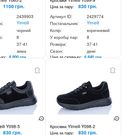
eili Y065-2
Кросівки Yimeili Y099-9
1100 грн.
830 грн.
Ціна за пару:
2439903
Артикул ID:
2429774
Yimeili
Yimeili
к:
Постачальник:
чорний
Колір:
коричневий
р:
8
У коробці пар:
8
37-41
Розміри:
37-41
зима
Сезон:
демі
ньку:
8 800 грн.
Ціна за скриньку:
6 640 грн.
eili Y098-5
Кросівки Yimeili Y098-2
830 грн.
830 грн.
Ціна за пару: