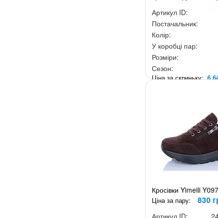
Артикул ID:
Постачальник:
Колір:
У коробці пар:
Розміри:
Сезон:
Ціна за скриньку:
6 6
Кросівки Yimeili Y09
830 г
Ціна за пару:
Артикул ID:
2