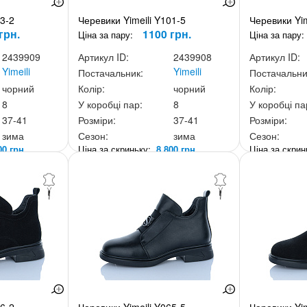
03-2
Черевики Yimeili Y101-5
Черевики Yim
грн.
1100 грн.
Ціна за пару:
Ціна за пару:
2439909
Артикул ID:
2439908
Артикул ID:
Yimeili
Yimeili
Постачальник:
Постачальни
чорний
Колір:
чорний
Колір:
8
У коробці пар:
8
У коробці па
37-41
Розміри:
37-41
Розміри:
зима
Сезон:
зима
Сезон:
00 грн.
Ціна за скриньку:
8 800 грн.
Ціна за скри