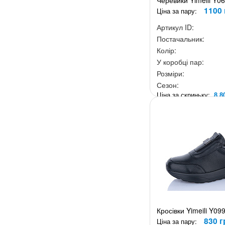
Черевики Yimeili Y0
1100 
Ціна за пару:
Артикул ID:
Постачальник:
Колір:
У коробці пар:
Розміри:
Сезон:
Ціна за скриньку:
8 8
Кросівки Yimeili Y09
830 г
Ціна за пару: