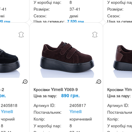
У коробці пар:
8
У коробці па
7-41
Розміри:
37-41
Розміри:
емі
Сезон:
демі
Сезон:
20 грн.
Ціна за скриньку:
7 520 грн.
Ціна за скри
0-2
Кросівки Yimeili Y069-9
Кросівки Yim
рн.
890 грн.
Ціна за пару:
Ціна за пару:
2405818
Артикул ID:
2405817
Артикул ID:
Yimeili
Yimeili
Постачальник:
Постачальни
чорний
Колір:
коричневий
Колір:
8
У коробці пар:
8
У коробці па