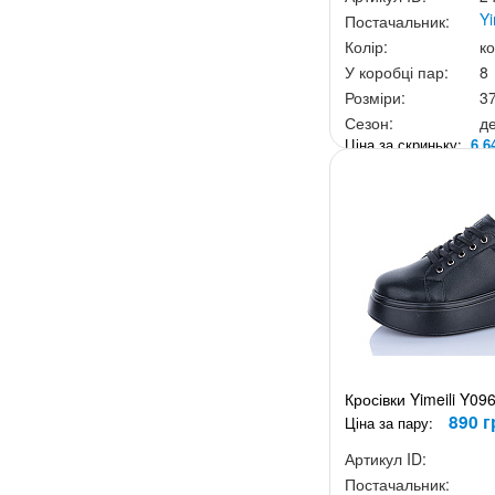
Yi
Постачальник:
Колір:
к
У коробці пар:
8
Розміри:
3
Сезон:
д
Ціна за скриньку:
6 6
Кросівки Yimeili Y09
890 г
Ціна за пару:
Артикул ID:
Постачальник: