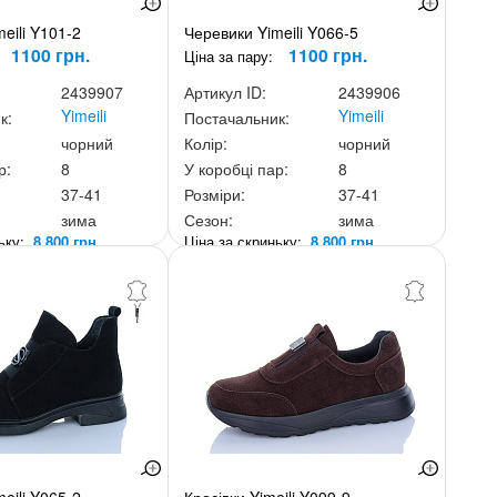
eili Y101-2
Черевики Yimeili Y066-5
1100 грн.
1100 грн.
Ціна за пару:
2439907
Артикул ID:
2439906
Yimeili
Yimeili
к:
Постачальник:
чорний
Колір:
чорний
р:
8
У коробці пар:
8
37-41
Розміри:
37-41
зима
Сезон:
зима
ньку:
8 800 грн.
Ціна за скриньку:
8 800 грн.