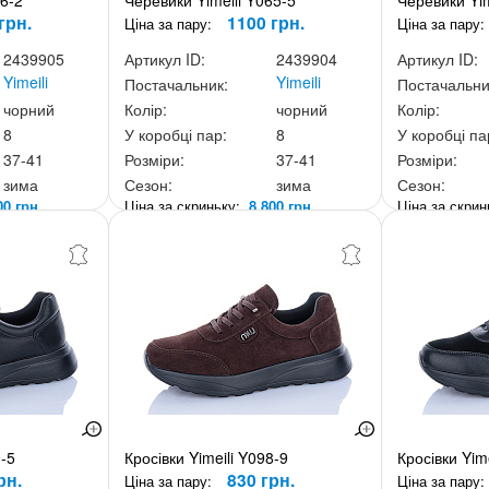
66-2
Черевики Yimeili Y065-5
Черевики Yim
грн.
1100 грн.
Ціна за пару:
Ціна за пару:
2439905
Артикул ID:
2439904
Артикул ID:
Yimeili
Yimeili
Постачальник:
Постачальни
чорний
Колір:
чорний
Колір:
8
У коробці пар:
8
У коробці па
37-41
Розміри:
37-41
Розміри:
зима
Сезон:
зима
Сезон:
00 грн.
Ціна за скриньку:
8 800 грн.
Ціна за скри
9-5
Кросівки Yimeili Y098-9
Кросівки Yim
рн.
830 грн.
Ціна за пару:
Ціна за пару: