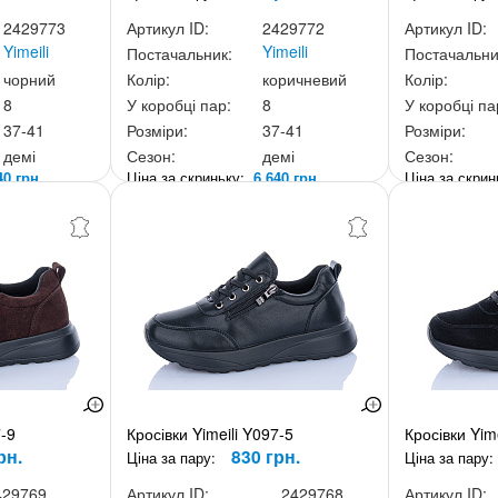
2429773
Артикул ID:
2429772
Артикул ID:
Yimeili
Yimeili
Постачальник:
Постачальни
чорний
Колір:
коричневий
Колір:
8
У коробці пар:
8
У коробці па
37-41
Розміри:
37-41
Розміри:
демі
Сезон:
демі
Сезон:
40 грн.
Ціна за скриньку:
6 640 грн.
Ціна за скри
7-9
Кросівки Yimeili Y097-5
Кросівки Yim
рн.
830 грн.
Ціна за пару:
Ціна за пару:
429769
Артикул ID:
2429768
Артикул ID: