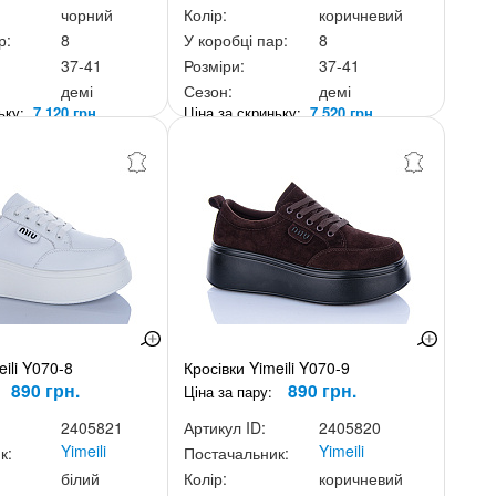
чорний
Колір:
коричневий
р:
8
У коробці пар:
8
37-41
Розміри:
37-41
демі
Сезон:
демі
ньку:
7 120 грн.
Ціна за скриньку:
7 520 грн.
eili Y070-8
Кросівки Yimeili Y070-9
890 грн.
890 грн.
Ціна за пару:
2405821
Артикул ID:
2405820
Yimeili
Yimeili
к:
Постачальник:
білий
Колір:
коричневий