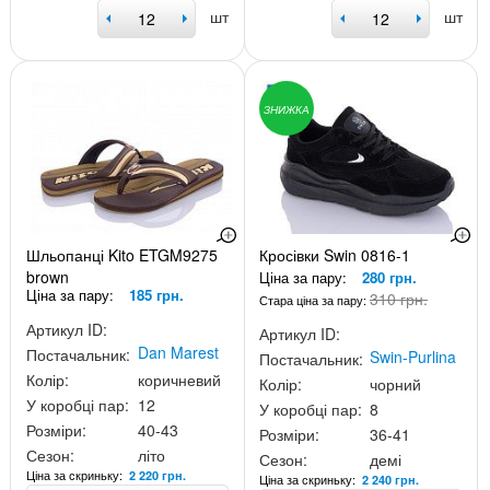
шт
шт
ЗНИЖКА
Шльопанці Kito ETGM9275
Кросівки Swin 0816-1
brown
Ціна за пару:
280 грн.
Ціна за пару:
185 грн.
310 грн.
Стара ціна за пару:
Артикул ID:
Артикул ID:
Dan Marest
Постачальник:
Swin-Purlina
Постачальник:
Колір:
коричневий
Колір:
чорний
У коробці пар:
12
У коробці пар:
8
Розміри:
40-43
Розміри:
36-41
Сезон:
літо
Сезон:
демі
Ціна за скриньку:
2 220 грн.
Ціна за скриньку:
2 240 грн.