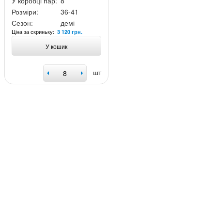
У коробці пар:
8
Розміри:
36-41
Сезон:
демі
Ціна за скриньку:
3 120 грн.
У кошик
шт