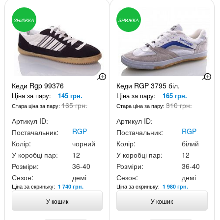
ЗНИЖКА
ЗНИЖКА
Кеди Rgp 99376
Кеди RGP 3795 біл.
Ціна за пару:
145 грн.
Ціна за пару:
165 грн.
165 грн.
310 грн.
Стара ціна за пару:
Стара ціна за пару:
Артикул ID:
Артикул ID:
RGP
RGP
Постачальник:
Постачальник:
Колір:
чорний
Колір:
білий
У коробці пар:
12
У коробці пар:
12
Розміри:
36-40
Розміри:
36-40
Сезон:
демі
Сезон:
демі
Ціна за скриньку:
Ціна за скриньку:
1 740 грн.
1 980 грн.
У кошик
У кошик