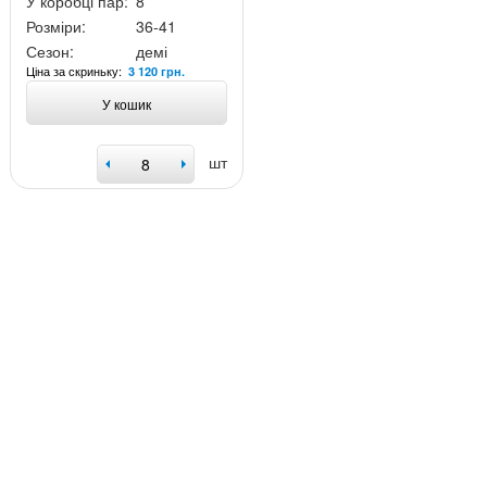
У коробці пар:
8
Розміри:
36-41
Сезон:
демі
Ціна за скриньку:
3 120 грн.
У кошик
шт