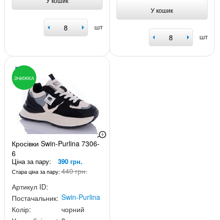
У кошик
У кошик
шт
шт
ЗНИЖКА
Кросівки Swin-Purlina 7306-
6
Ціна за пару:
390 грн.
440 грн.
Стара ціна за пару:
Артикул ID:
Swin-Purlina
Постачальник:
Колір:
чорний