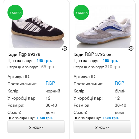
ЗНИЖКА
ЗНИЖКА
Кеди Rgp 99376
Кеди RGP 3795 біл.
Ціна за пару:
145 грн.
Ціна за пару:
165 грн.
165 грн.
310 грн.
Стара ціна за пару:
Стара ціна за пару:
Артикул ID:
Артикул ID:
RGP
RGP
Постачальник:
Постачальник:
Колір:
чорний
Колір:
білий
У коробці пар:
12
У коробці пар:
12
Розміри:
36-40
Розміри:
36-40
Сезон:
демі
Сезон:
демі
Ціна за скриньку:
Ціна за скриньку:
1 740 грн.
1 980 грн.
У кошик
У кошик