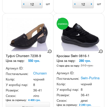
шт
шт
ЗНИЖКА
Туфлі Chunsen 7238-9
Кросівки Swin 0816-1
Ціна за пару:
550 грн.
Ціна за пару:
280 грн.
310 грн.
Стара ціна за пару:
Артикул ID:
Артикул ID:
Chunsen
Постачальник:
Swin-Purlina
Постачальник:
Колір:
чорний
Колір:
чорний
У коробці пар:
8
У коробці пар:
8
Розміри:
36-41
Розміри:
36-41
Сезон:
літо
Ціна за скриньку:
Сезон:
демі
4 400 грн.
Ціна за скриньку:
2 240 грн.