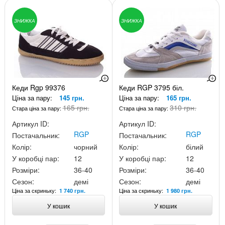
ЗНИЖКА
ЗНИЖКА
Кеди Rgp 99376
Кеди RGP 3795 біл.
Ціна за пару:
145 грн.
Ціна за пару:
165 грн.
165 грн.
310 грн.
Стара ціна за пару:
Стара ціна за пару:
Артикул ID:
Артикул ID:
RGP
RGP
Постачальник:
Постачальник:
Колір:
чорний
Колір:
білий
У коробці пар:
12
У коробці пар:
12
Розміри:
36-40
Розміри:
36-40
Сезон:
демі
Сезон:
демі
Ціна за скриньку:
Ціна за скриньку:
1 740 грн.
1 980 грн.
У кошик
У кошик