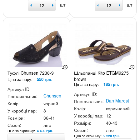
шт
шт
Туфлі Chunsen 7238-9
Шльопанці Kito ETGM9275
brown
Ціна за пару:
550 грн.
Ціна за пару:
185 грн.
Артикул ID:
Артикул ID:
Chunsen
Постачальник:
Dan Marest
Постачальник:
Колір:
чорний
Колір:
коричневий
У коробці пар:
8
У коробці пар:
12
Розміри:
36-41
Розміри:
40-43
Сезон:
літо
Сезон:
літо
Ціна за скриньку:
4 400 грн.
Ціна за скриньку:
2 220 грн.