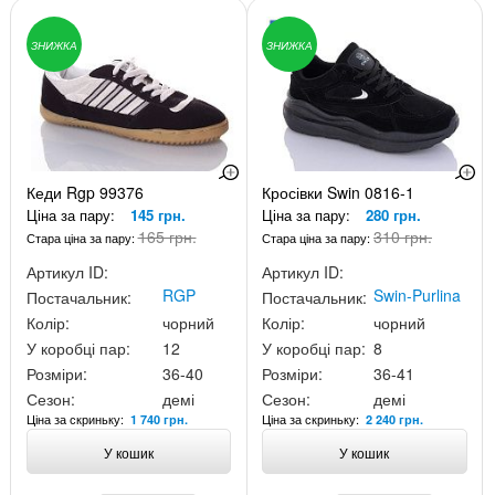
ЗНИЖКА
ЗНИЖКА
Кеди Rgp 99376
Кросівки Swin 0816-1
Ціна за пару:
145 грн.
Ціна за пару:
280 грн.
165 грн.
310 грн.
Стара ціна за пару:
Стара ціна за пару:
Артикул ID:
Артикул ID:
RGP
Swin-Purlina
Постачальник:
Постачальник:
Колір:
чорний
Колір:
чорний
У коробці пар:
12
У коробці пар:
8
Розміри:
36-40
Розміри:
36-41
Сезон:
демі
Сезон:
демі
Ціна за скриньку:
Ціна за скриньку:
1 740 грн.
2 240 грн.
У кошик
У кошик