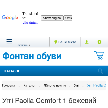
Ваше місто
Ukrainian
▼
КАТАЛОГ
Головна
Каталог
Жіноче взуття
Уггі
Уггі Paolla C
Уггі Paolla Comfort 1 бежевий