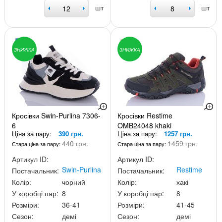
шт
шт
ЗНИЖКА
ЗНИЖКА
Кросівки Swin-Purlina 7306-
Кросівки Restime
6
OMB24048 khaki
Ціна за пару:
390 грн.
Ціна за пару:
1257 грн.
440 грн.
1459 грн.
Стара ціна за пару:
Стара ціна за пару:
Артикул ID:
Артикул ID:
Swin-Purlina
Restime
Постачальник:
Постачальник:
Колір:
чорний
Колір:
хакі
У коробці пар:
8
У коробці пар:
8
Розміри:
36-41
Розміри:
41-45
Сезон:
демі
Сезон:
демі