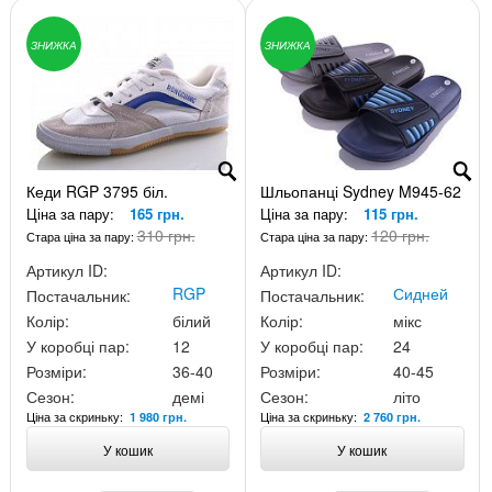
ЗНИЖКА
ЗНИЖКА
Кеди RGP 3795 біл.
Шльопанці Sydney M945-62
Ціна за пару:
165 грн.
Ціна за пару:
115 грн.
310 грн.
120 грн.
Стара ціна за пару:
Стара ціна за пару:
Артикул ID:
Артикул ID:
RGP
Сидней
Постачальник:
Постачальник:
Колір:
білий
Колір:
мікс
У коробці пар:
12
У коробці пар:
24
Розміри:
36-40
Розміри:
40-45
Сезон:
демі
Сезон:
літо
Ціна за скриньку:
Ціна за скриньку:
1 980 грн.
2 760 грн.
У кошик
У кошик