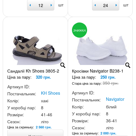
шт
шт
ЗНИЖКА
Сандалії Kh Shoes 3805-2
Кросівки Navigator B238-1
Ціна за пару:
320 грн.
Ціна за пару:
250 грн.
350 грн.
Стара ціна за пару:
Артикул ID:
Артикул ID:
KH Shoes
Постачальник:
Navigator
Постачальник:
Колір:
хакі
Колір:
білий
У коробці пар:
8
У коробці пар:
8
Розміри:
41-46
Розміри:
36-41
Сезон:
літо
Ціна за скриньку:
Сезон:
літо
2 560 грн.
Ціна за скриньку:
2 000 грн.