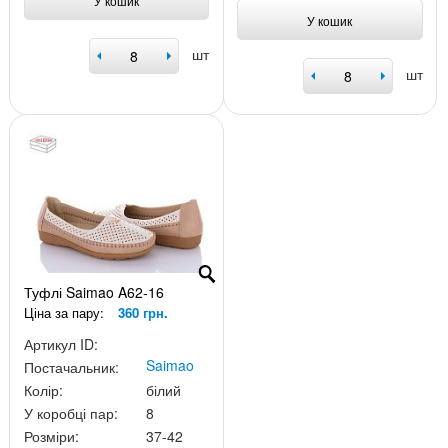
У кошик
У кошик
шт
шт
Туфлі Saimao A62-16
Ціна за пару:
360 грн.
Артикул ID:
Saimao
Постачальник:
Колір:
білий
У коробці пар:
8
Розміри:
37-42