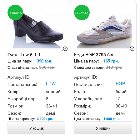
ЗНИЖКА
ЗНИЖКА
Туфлі Ldw 6-1-1
Кеди RGP 3795 біл.
Ціна за пару:
390 грн.
Ціна за пару:
165 грн.
560 грн.
310 грн.
Стара ціна за пару:
Стара ціна за пару:
Артикул ID:
Артикул ID:
LDW
RGP
Постачальник:
Постачальник:
Колір:
чорний
Колір:
білий
У коробці пар:
8
У коробці пар:
12
Розміри:
36-41
Розміри:
36-40
Сезон:
демі
Сезон:
демі
Ціна за скриньку:
Ціна за скриньку:
3 120 грн.
1 980 грн.
У кошик
У кошик