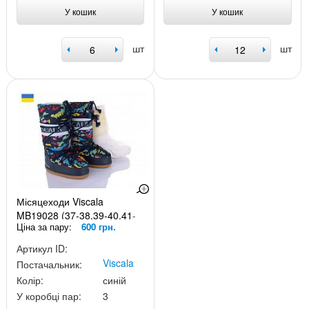
У кошик
У кошик
шт
шт
Місяцеходи Viscala
MB19028 (37-38.39-40.41-
Ціна за пару:
600 грн.
42)
Артикул ID:
Viscala
Постачальник:
Колір:
синій
У коробці пар:
3