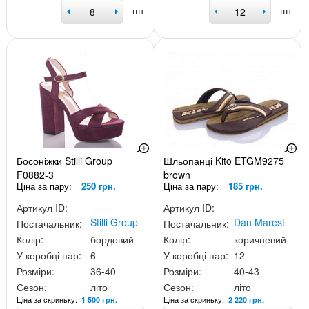
шт
шт
Босоніжки Stilli Group
Шльопанці Kito ETGM9275
F0882-3
brown
Ціна за пару:
250 грн.
Ціна за пару:
185 грн.
Артикул ID:
Артикул ID:
Stilli Group
Dan Marest
Постачальник:
Постачальник:
Колір:
бордовий
Колір:
коричневий
У коробці пар:
6
У коробці пар:
12
Розміри:
36-40
Розміри:
40-43
Сезон:
літо
Сезон:
літо
Ціна за скриньку:
Ціна за скриньку:
1 500 грн.
2 220 грн.