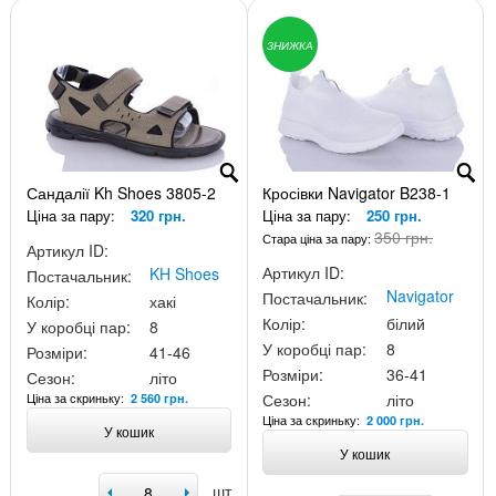
ЗНИЖКА
Сандалії Kh Shoes 3805-2
Кросівки Navigator B238-1
Ціна за пару:
320 грн.
Ціна за пару:
250 грн.
350 грн.
Стара ціна за пару:
Артикул ID:
Артикул ID:
KH Shoes
Постачальник:
Navigator
Постачальник:
Колір:
хакі
Колір:
білий
У коробці пар:
8
У коробці пар:
8
Розміри:
41-46
Розміри:
36-41
Сезон:
літо
Ціна за скриньку:
Сезон:
літо
2 560 грн.
Ціна за скриньку:
2 000 грн.
У кошик
У кошик
шт