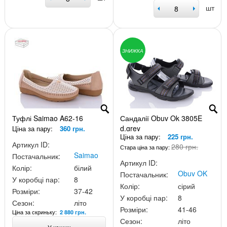
шт
ЗНИЖКА
Туфлі Saimao A62-16
Сандалії Obuv Ok 3805E
d.grey
Ціна за пару:
360 грн.
Ціна за пару:
225 грн.
Артикул ID:
280 грн.
Стара ціна за пару:
Saimao
Постачальник:
Артикул ID:
Колір:
білий
Obuv OK
Постачальник:
У коробці пар:
8
Колір:
сірий
Розміри:
37-42
У коробці пар:
8
Сезон:
літо
Розміри:
41-46
Ціна за скриньку:
2 880 грн.
Сезон:
літо