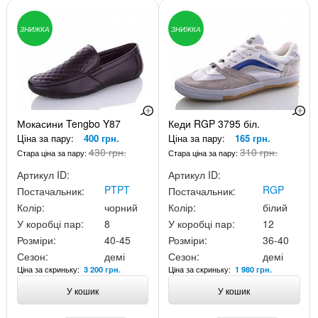
ЗНИЖКА
ЗНИЖКА
Мокасини Tengbo Y87
Кеди RGP 3795 біл.
Ціна за пару:
400 грн.
Ціна за пару:
165 грн.
430 грн.
310 грн.
Стара ціна за пару:
Стара ціна за пару:
Артикул ID:
Артикул ID:
PTPT
RGP
Постачальник:
Постачальник:
Колір:
чорний
Колір:
білий
У коробці пар:
8
У коробці пар:
12
Розміри:
40-45
Розміри:
36-40
Сезон:
демі
Сезон:
демі
Ціна за скриньку:
Ціна за скриньку:
3 200 грн.
1 980 грн.
У кошик
У кошик