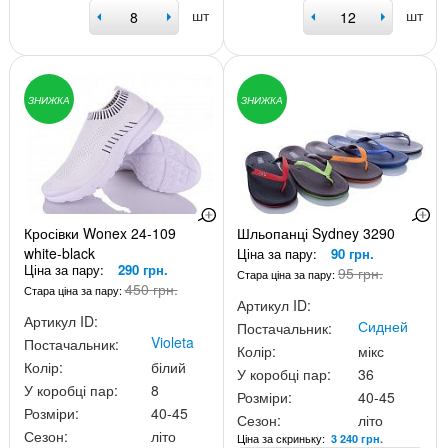
шт
шт
ЗНИЖКА
ЗНИЖКА
Кросівки Wonex 24-109
Шльопанці Sydney 3290
white-black
Ціна за пару:
90 грн.
Ціна за пару:
290 грн.
95 грн.
Стара ціна за пару:
450 грн.
Стара ціна за пару:
Артикул ID:
Артикул ID:
Сидней
Постачальник:
Violeta
Постачальник:
Колір:
мікс
Колір:
білий
У коробці пар:
36
У коробці пар:
8
Розміри:
40-45
Розміри:
40-45
Сезон:
літо
Сезон:
літо
Ціна за скриньку:
3 240 грн.