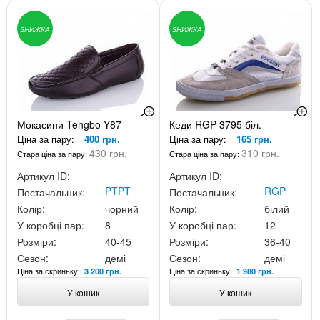
ЗНИЖКА
ЗНИЖКА
Мокасини Tengbo Y87
Кеди RGP 3795 біл.
Ціна за пару:
400 грн.
Ціна за пару:
165 грн.
430 грн.
310 грн.
Стара ціна за пару:
Стара ціна за пару:
Артикул ID:
Артикул ID:
PTPT
RGP
Постачальник:
Постачальник:
Колір:
чорний
Колір:
білий
У коробці пар:
8
У коробці пар:
12
Розміри:
40-45
Розміри:
36-40
Сезон:
демі
Сезон:
демі
Ціна за скриньку:
Ціна за скриньку:
3 200 грн.
1 980 грн.
У кошик
У кошик