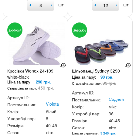
шт
шт
ЗНИЖКА
ЗНИЖКА
Кросівки Wonex 24-109
Шльопанці Sydney 3290
white-black
Ціна за пару:
90 грн.
Ціна за пару:
290 грн.
95 грн.
Стара ціна за пару:
450 грн.
Стара ціна за пару:
Артикул ID:
Артикул ID:
Сидней
Постачальник:
Violeta
Постачальник:
Колір:
мікс
Колір:
білий
У коробці пар:
36
У коробці пар:
8
Розміри:
40-45
Розміри:
40-45
Сезон:
літо
Сезон:
літо
Ціна за скриньку:
3 240 грн.