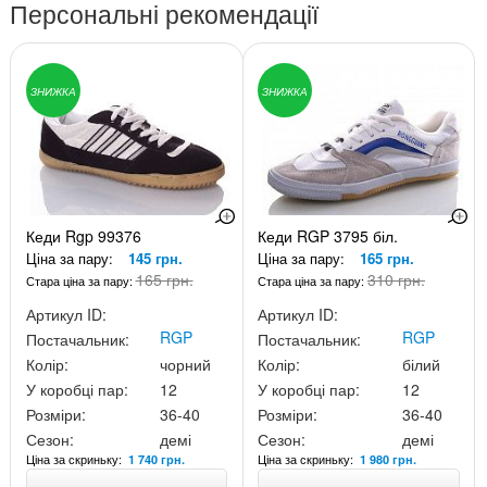
Персональні рекомендації
ЗНИЖКА
ЗНИЖКА
Кеди Rgp 99376
Кеди RGP 3795 біл.
Ціна за пару:
145 грн.
Ціна за пару:
165 грн.
165 грн.
310 грн.
Стара ціна за пару:
Стара ціна за пару:
Артикул ID:
Артикул ID:
RGP
RGP
Постачальник:
Постачальник:
Колір:
чорний
Колір:
білий
У коробці пар:
12
У коробці пар:
12
Розміри:
36-40
Розміри:
36-40
Сезон:
демі
Сезон:
демі
Ціна за скриньку:
Ціна за скриньку:
1 740 грн.
1 980 грн.