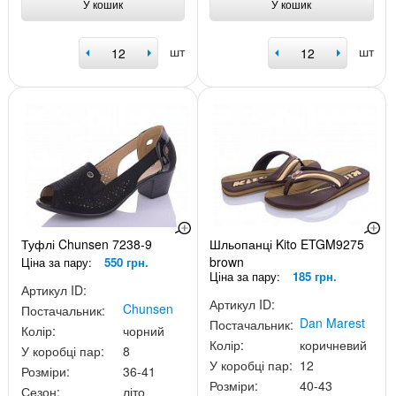
У кошик
У кошик
шт
шт
Туфлі Chunsen 7238-9
Шльопанці Kito ETGM9275
brown
Ціна за пару:
550 грн.
Ціна за пару:
185 грн.
Артикул ID:
Артикул ID:
Chunsen
Постачальник:
Dan Marest
Постачальник:
Колір:
чорний
Колір:
коричневий
У коробці пар:
8
У коробці пар:
12
Розміри:
36-41
Розміри:
40-43
Сезон:
літо