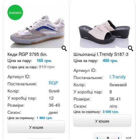
ЗНИЖКА
Кеди RGP 3795 біл.
Шльопанці I.Trendy S187-3
Ціна за пару:
165 грн.
Ціна за пару:
450 грн.
310 грн.
Стара ціна за пару:
Артикул ID:
Артикул ID:
I.Trendy
Постачальник:
RGP
Постачальник:
Колір:
бежевий
Колір:
білий
У коробці пар:
8
У коробці пар:
12
Розміри:
36-41
Розміри:
36-40
Сезон:
літо
Ціна за скриньку:
Сезон:
демі
3 600 грн.
Ціна за скриньку:
1 980 грн.
У кошик
У кошик
шт