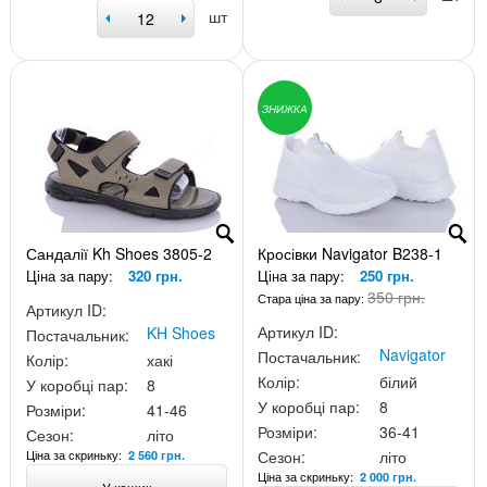
шт
ЗНИЖКА
Сандалії Kh Shoes 3805-2
Кросівки Navigator B238-1
Ціна за пару:
320 грн.
Ціна за пару:
250 грн.
350 грн.
Стара ціна за пару:
Артикул ID:
Артикул ID:
KH Shoes
Постачальник:
Navigator
Постачальник:
Колір:
хакі
Колір:
білий
У коробці пар:
8
У коробці пар:
8
Розміри:
41-46
Розміри:
36-41
Сезон:
літо
Ціна за скриньку:
Сезон:
літо
2 560 грн.
Ціна за скриньку:
2 000 грн.