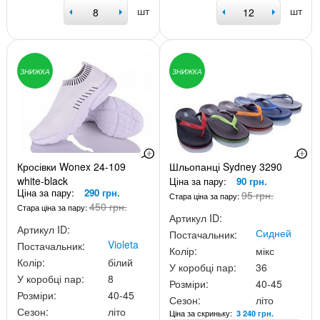
шт
шт
ЗНИЖКА
ЗНИЖКА
Кросівки Wonex 24-109
Шльопанці Sydney 3290
white-black
Ціна за пару:
90 грн.
Ціна за пару:
290 грн.
95 грн.
Стара ціна за пару:
450 грн.
Стара ціна за пару:
Артикул ID:
Артикул ID:
Сидней
Постачальник:
Violeta
Постачальник:
Колір:
мікс
Колір:
білий
У коробці пар:
36
У коробці пар:
8
Розміри:
40-45
Розміри:
40-45
Сезон:
літо
Сезон:
літо
Ціна за скриньку:
3 240 грн.