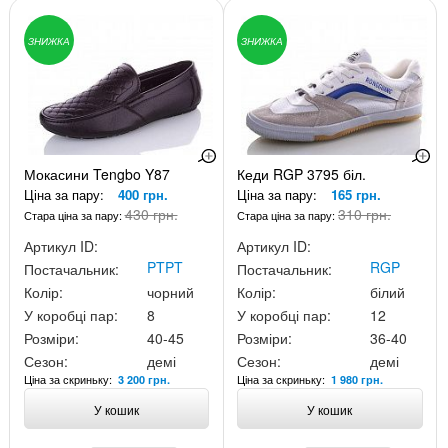
ЗНИЖКА
ЗНИЖКА
Мокасини Tengbo Y87
Кеди RGP 3795 біл.
Ціна за пару:
400 грн.
Ціна за пару:
165 грн.
430 грн.
310 грн.
Стара ціна за пару:
Стара ціна за пару:
Артикул ID:
Артикул ID:
PTPT
RGP
Постачальник:
Постачальник:
Колір:
чорний
Колір:
білий
У коробці пар:
8
У коробці пар:
12
Розміри:
40-45
Розміри:
36-40
Сезон:
демі
Сезон:
демі
Ціна за скриньку:
Ціна за скриньку:
3 200 грн.
1 980 грн.
У кошик
У кошик