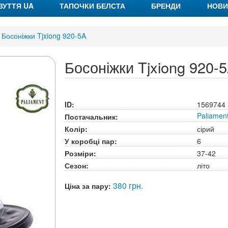
ЗУТТЯ UA
ТАПОЧКИ БЕЛСТА
БРЕНДИ
НОВИ
Босоніжки Tjxiong 920-5A
Босоніжки Tjxiong 920-
ID:
1569744
Paliamen
Постачальник:
Колір:
сірий
У коробці пар:
6
Розміри:
37-42
Сезон:
літо
380 грн.
Ціна за пару: