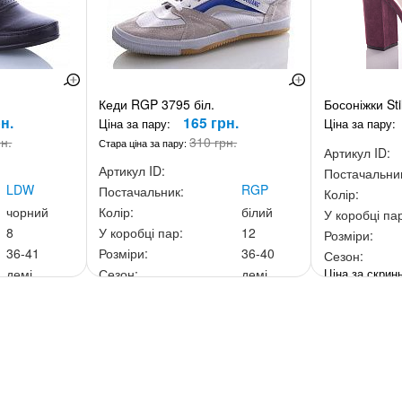
Кеди RGP 3795 біл.
Босоніжки Sti
н.
165 грн.
Ціна за пару:
Ціна за пару:
рн.
310 грн.
Стара ціна за пару:
Артикул ID:
Артикул ID:
Постачальни
LDW
RGP
Постачальник:
Колір:
чорний
Колір:
білий
У коробці па
8
У коробці пар:
12
Розміри:
36-41
Розміри:
36-40
Сезон:
Ціна за скри
демі
Сезон:
демі
0 грн.
Ціна за скриньку:
1 980 грн.