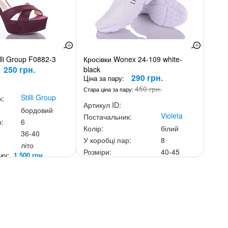
lli Group F0882-3
Кросівки Wonex 24-109 white-
250 грн.
black
290 грн.
Ціна за пару:
450 грн.
Стара ціна за пару:
Stilli Group
к:
Артикул ID:
бордовий
Violeta
Постачальник:
р:
6
Колір:
білий
36-40
У коробці пар:
8
літо
Розміри:
40-45
ньку:
1 500 грн.
Сезон:
літо
Ціна за скриньку:
2 320 грн.