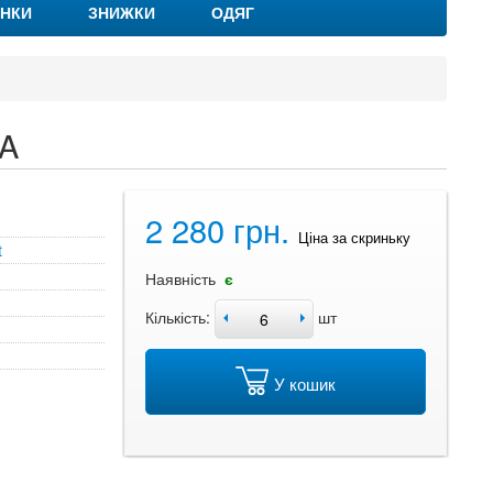
НКИ
ЗНИЖКИ
ОДЯГ
5A
2 280 грн.
Ціна за скриньку
t
Наявність
є
Кількість:
шт
У кошик