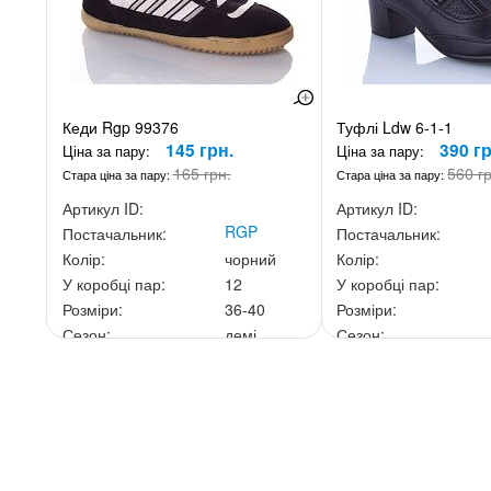
Кеди Rgp 99376
Туфлі Ldw 6-1-1
145 грн.
390 гр
Ціна за пару:
Ціна за пару:
165 грн.
560 г
Стара ціна за пару:
Стара ціна за пару:
Артикул ID:
Артикул ID:
RGP
Постачальник:
Постачальник:
Колір:
чорний
Колір:
У коробці пар:
12
У коробці пар:
Розміри:
36-40
Розміри:
Сезон:
демі
Сезон:
Ціна за скриньку:
1 740 грн.
Ціна за скриньку:
3 12