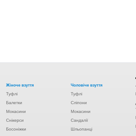
Жіноче взуття
Чоловіче взуття
Туфлі
Туфлі
Балетки
Сліпони
Мокасини
Мокасини
Снікерси
Сандалії
Босоніжки
Шльопанці