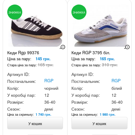
ЗНИЖКА
ЗНИЖКА
Кеди Rgp 99376
Кеди RGP 3795 біл.
Ціна за пару:
145 грн.
Ціна за пару:
165 грн.
165 грн.
310 грн.
Стара ціна за пару:
Стара ціна за пару:
Артикул ID:
Артикул ID:
RGP
RGP
Постачальник:
Постачальник:
Колір:
чорний
Колір:
білий
У коробці пар:
12
У коробці пар:
12
Розміри:
36-40
Розміри:
36-40
Сезон:
демі
Сезон:
демі
Ціна за скриньку:
Ціна за скриньку:
1 740 грн.
1 980 грн.
У кошик
У кошик