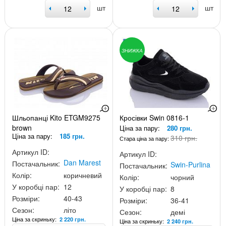
шт
шт
ЗНИЖКА
Шльопанці Kito ETGM9275
Кросівки Swin 0816-1
brown
Ціна за пару:
280 грн.
Ціна за пару:
185 грн.
310 грн.
Стара ціна за пару:
Артикул ID:
Артикул ID:
Dan Marest
Постачальник:
Swin-Purlina
Постачальник:
Колір:
коричневий
Колір:
чорний
У коробці пар:
12
У коробці пар:
8
Розміри:
40-43
Розміри:
36-41
Сезон:
літо
Сезон:
демі
Ціна за скриньку:
2 220 грн.
Ціна за скриньку:
2 240 грн.