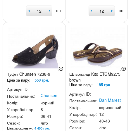
шт
шт
Туфлі Chunsen 7238-9
Шльопанці Kito ETGM9275
brown
Ціна за пару:
550 грн.
Ціна за пару:
185 грн.
Артикул ID:
Артикул ID:
Chunsen
Постачальник:
Dan Marest
Постачальник:
Колір:
чорний
Колір:
коричневий
У коробці пар:
8
У коробці пар:
12
Розміри:
36-41
Розміри:
40-43
Сезон:
літо
Сезон:
літо
Ціна за скриньку:
4 400 грн.