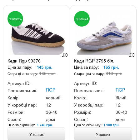
ЗНИЖКА
ЗНИЖКА
Кеди Rgp 99376
Кеди RGP 3795 біл.
Ціна за пару:
145 грн.
Ціна за пару:
165 грн.
165 грн.
310 грн.
Стара ціна за пару:
Стара ціна за пару:
Артикул ID:
Артикул ID:
RGP
RGP
Постачальник:
Постачальник:
Колір:
чорний
Колір:
білий
У коробці пар:
12
У коробці пар:
12
Розміри:
36-40
Розміри:
36-40
Сезон:
демі
Сезон:
демі
Ціна за скриньку:
Ціна за скриньку:
1 740 грн.
1 980 грн.
У кошик
У кошик