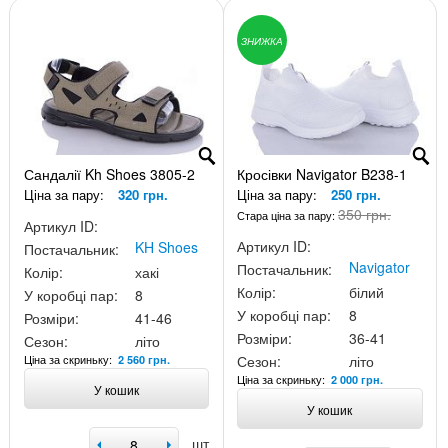
ЗНИЖКА
Сандалії Kh Shoes 3805-2
Кросівки Navigator B238-1
Ціна за пару:
320 грн.
Ціна за пару:
250 грн.
350 грн.
Стара ціна за пару:
Артикул ID:
Артикул ID:
KH Shoes
Постачальник:
Navigator
Постачальник:
Колір:
хакі
Колір:
білий
У коробці пар:
8
У коробці пар:
8
Розміри:
41-46
Розміри:
36-41
Сезон:
літо
Ціна за скриньку:
Сезон:
літо
2 560 грн.
Ціна за скриньку:
2 000 грн.
У кошик
У кошик
шт