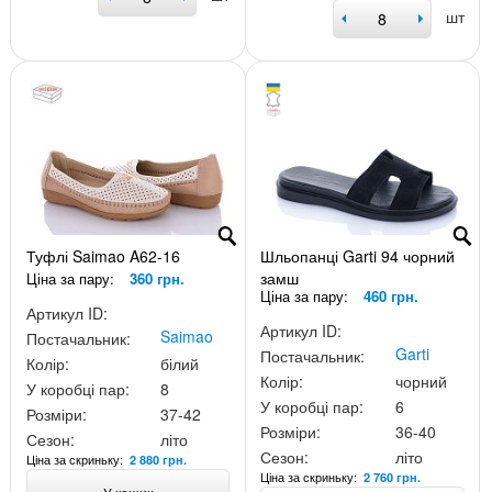
шт
Туфлі Saimao A62-16
Шльопанці Garti 94 чорний
замш
Ціна за пару:
360 грн.
Ціна за пару:
460 грн.
Артикул ID:
Артикул ID:
Saimao
Постачальник:
Garti
Постачальник:
Колір:
білий
Колір:
чорний
У коробці пар:
8
У коробці пар:
6
Розміри:
37-42
Розміри:
36-40
Сезон:
літо
Сезон:
літо
Ціна за скриньку:
2 880 грн.
Ціна за скриньку:
2 760 грн.