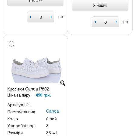
У кошик
У кошик
шт
шт
Кросівки Canoa P802
Ціна за пару:
450 грн.
Артикул ID:
Canoa
Постачальник:
Колір:
білий
У коробці пар:
8
Розміри:
36-41