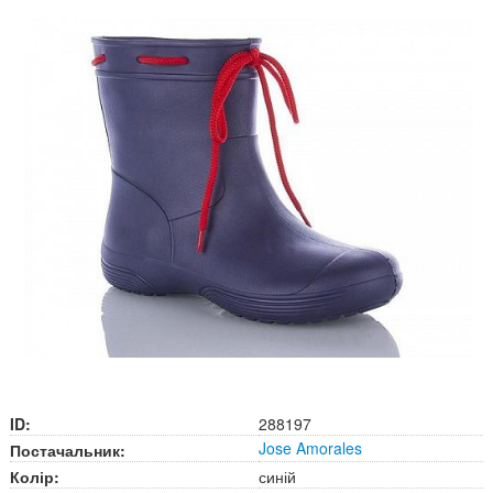
ID:
288197
Jose Amorales
Постачальник:
Колір:
синій