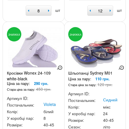
шт
шт
ЗНИЖКА
ЗНИЖКА
Кросівки Wonex 24-109
Шльопанці Sydney M01
white-black
Ціна за пару:
110 грн.
Ціна за пару:
290 грн.
120 грн.
Стара ціна за пару:
450 грн.
Стара ціна за пару:
Артикул ID:
Артикул ID:
Сидней
Постачальник:
Violeta
Постачальник:
Колір:
мікс
Колір:
білий
У коробці пар:
24
У коробці пар:
8
Розміри:
40-45
Розміри:
40-45
Сезон:
літо