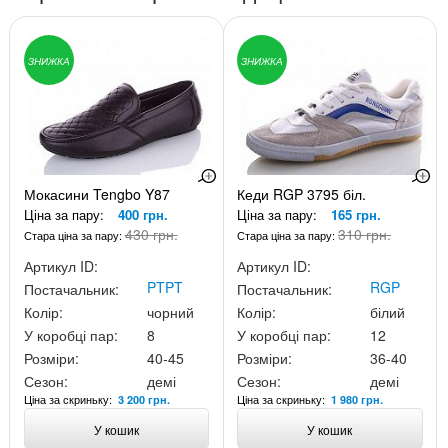
ЗНИЖКА
ЗНИЖКА
Мокасини Tengbo Y87
Кеди RGP 3795 біл.
Ціна за пару:
400 грн.
Ціна за пару:
165 грн.
430 грн.
310 грн.
Стара ціна за пару:
Стара ціна за пару:
Артикул ID:
Артикул ID:
PTPT
RGP
Постачальник:
Постачальник:
Колір:
чорний
Колір:
білий
У коробці пар:
8
У коробці пар:
12
Розміри:
40-45
Розміри:
36-40
Сезон:
демі
Сезон:
демі
Ціна за скриньку:
Ціна за скриньку:
3 200 грн.
1 980 грн.
У кошик
У кошик