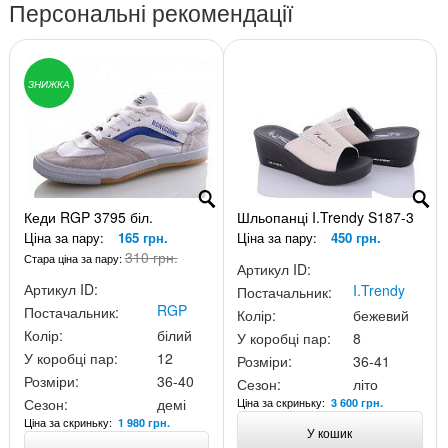
Персональні рекомендації
ЗНИЖКА
Кеди RGP 3795 біл.
Шльопанці I.Trendy S187-3
Ціна за пару:
165 грн.
Ціна за пару:
450 грн.
310 грн.
Стара ціна за пару:
Артикул ID:
Артикул ID:
I.Trendy
Постачальник:
RGP
Постачальник:
Колір:
бежевий
Колір:
білий
У коробці пар:
8
У коробці пар:
12
Розміри:
36-41
Розміри:
36-40
Сезон:
літо
Ціна за скриньку:
Сезон:
демі
3 600 грн.
Ціна за скриньку:
1 980 грн.
У кошик