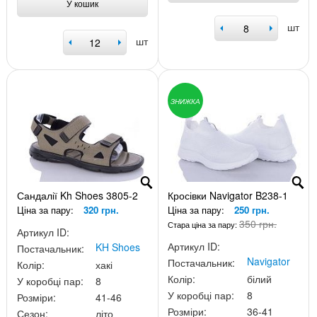
У кошик
шт
шт
ЗНИЖКА
Сандалії Kh Shoes 3805-2
Кросівки Navigator B238-1
Ціна за пару:
320 грн.
Ціна за пару:
250 грн.
350 грн.
Стара ціна за пару:
Артикул ID:
Артикул ID:
KH Shoes
Постачальник:
Navigator
Постачальник:
Колір:
хакі
Колір:
білий
У коробці пар:
8
У коробці пар:
8
Розміри:
41-46
Розміри:
36-41
Сезон:
літо