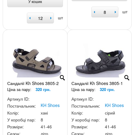
У кошик
шт
шт
Сандалії Kh Shoes 3805-2
Сандалії Kh Shoes 3805-1
Ціна за пару:
320 грн.
Ціна за пару:
320 грн.
Артикул ID:
Артикул ID:
KH Shoes
KH Shoes
Постачальник:
Постачальник:
Колір:
хакі
Колір:
сірий
У коробці пар:
8
У коробці пар:
8
Розміри:
41-46
Розміри:
41-46
Сезон:
літо
Сезон:
літо