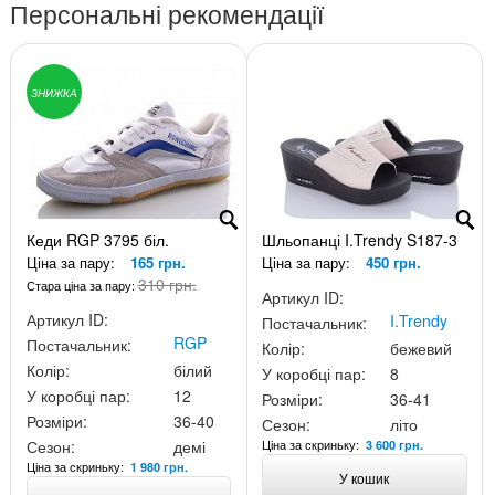
Персональні рекомендації
ЗНИЖКА
Кеди RGP 3795 біл.
Шльопанці I.Trendy S187-3
Ціна за пару:
165 грн.
Ціна за пару:
450 грн.
310 грн.
Стара ціна за пару:
Артикул ID:
Артикул ID:
I.Trendy
Постачальник:
RGP
Постачальник:
Колір:
бежевий
Колір:
білий
У коробці пар:
8
У коробці пар:
12
Розміри:
36-41
Розміри:
36-40
Сезон:
літо
Ціна за скриньку:
Сезон:
демі
3 600 грн.
Ціна за скриньку:
1 980 грн.
У кошик