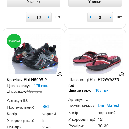
У кошик
У кошик
шт
шт
ЗНИЖКА
Кросівки Bbt H5095-2
Шльопанці Kito ETGW9275
red
Ціна за пару:
170 грн.
Ціна за пару:
185 грн.
180 грн.
Ціна за пару:
Артикул ID:
Артикул ID:
Dan Marest
Постачальник:
BBT
Постачальник:
Колір:
червоний
Колір:
чорний
У коробці пар:
12
У коробці пар:
8
Розміри:
36-39
Розміри:
26-31