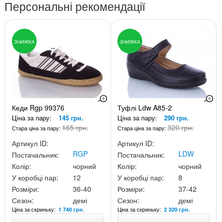
Персональні рекомендації
ЗНИЖКА
ЗНИЖКА
Кеди Rgp 99376
Туфлі Ldw A85-2
Ціна за пару:
145 грн.
Ціна за пару:
290 грн.
165 грн.
320 грн.
Стара ціна за пару:
Стара ціна за пару:
Артикул ID:
Артикул ID:
RGP
LDW
Постачальник:
Постачальник:
Колір:
чорний
Колір:
чорний
У коробці пар:
12
У коробці пар:
8
Розміри:
36-40
Розміри:
37-42
Сезон:
демі
Сезон:
демі
Ціна за скриньку:
Ціна за скриньку:
1 740 грн.
2 320 грн.