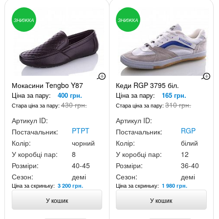
ЗНИЖКА
ЗНИЖКА
Мокасини Tengbo Y87
Кеди RGP 3795 біл.
Ціна за пару:
400 грн.
Ціна за пару:
165 грн.
430 грн.
310 грн.
Стара ціна за пару:
Стара ціна за пару:
Артикул ID:
Артикул ID:
PTPT
RGP
Постачальник:
Постачальник:
Колір:
чорний
Колір:
білий
У коробці пар:
8
У коробці пар:
12
Розміри:
40-45
Розміри:
36-40
Сезон:
демі
Сезон:
демі
Ціна за скриньку:
Ціна за скриньку:
3 200 грн.
1 980 грн.
У кошик
У кошик