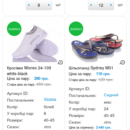
шт
шт
ЗНИЖКА
ЗНИЖКА
Кросівки Wonex 24-109
Шльопанці Sydney M01
white-black
Ціна за пару:
110 грн.
Ціна за пару:
290 грн.
120 грн.
Стара ціна за пару:
450 грн.
Стара ціна за пару:
Артикул ID:
Артикул ID:
Сидней
Постачальник:
Violeta
Постачальник:
Колір:
мікс
Колір:
білий
У коробці пар:
24
У коробці пар:
8
Розміри:
40-45
Розміри:
40-45
Сезон:
літо
Сезон:
літо
Ціна за скриньку:
2 640 грн.