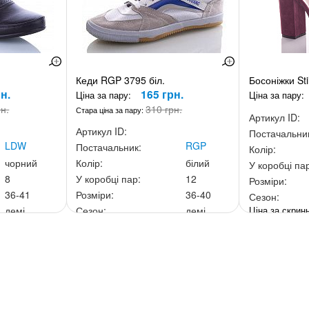
Кеди RGP 3795 біл.
Босоніжки Sti
н.
165 грн.
Ціна за пару:
Ціна за пару:
рн.
310 грн.
Стара ціна за пару:
Артикул ID:
Артикул ID:
Постачальни
LDW
RGP
Постачальник:
Колір:
чорний
Колір:
білий
У коробці па
8
У коробці пар:
12
Розміри:
36-41
Розміри:
36-40
Сезон:
Ціна за скри
демі
Сезон:
демі
0 грн.
Ціна за скриньку:
1 980 грн.