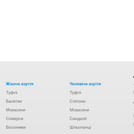
Жіноче взуття
Чоловіче взуття
Туфлі
Туфлі
Балетки
Сліпони
Мокасини
Мокасини
Снікерси
Сандалії
Босоніжки
Шльопанці