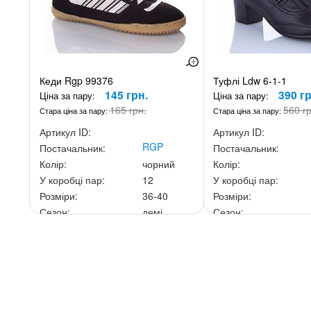
Кеди Rgp 99376
Туфлі Ldw 6-1-1
145 грн.
390 гр
Ціна за пару:
Ціна за пару:
165 грн.
560 г
Стара ціна за пару:
Стара ціна за пару:
Артикул ID:
Артикул ID:
RGP
Постачальник:
Постачальник:
Колір:
чорний
Колір:
У коробці пар:
12
У коробці пар:
Розміри:
36-40
Розміри:
Сезон:
демі
Сезон:
Ціна за скриньку:
1 740 грн.
Ціна за скриньку:
3 12