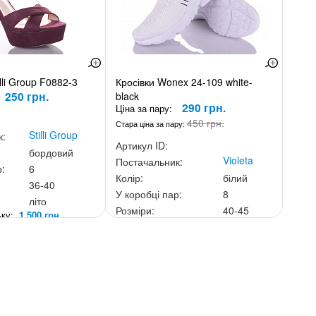
lli Group F0882-3
Кросівки Wonex 24-109 white-
250 грн.
black
290 грн.
Ціна за пару:
450 грн.
Стара ціна за пару:
Stilli Group
к:
Артикул ID:
бордовий
Violeta
Постачальник:
р:
6
Колір:
білий
36-40
У коробці пар:
8
літо
Розміри:
40-45
ньку:
1 500 грн.
Сезон:
літо
Ціна за скриньку:
2 320 грн.