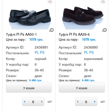
Туфлі Pl Ps AA50-1
Туфлі Pl Ps AA39-6
Ціна за пару:
1078 грн.
Ціна за пару:
1078 грн.
Артикул ID:
2436881
Артикул ID:
2436880
PL PS
PL PS
Постачальник:
Постачальник:
Колір:
чорний
Колір:
коричневий
У коробці пар:
6
У коробці пар:
6
Розміри:
36-40
Розміри:
36-40
Сезон:
демі
Сезон:
демі
Ціна за скриньку:
Ціна за скриньку:
6 468 грн.
6 468 грн.
У кошик
У кошик
шт
шт