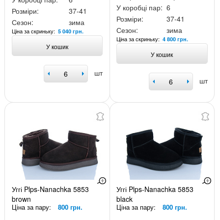
У коробці пар:
6
Розміри:
37-41
Розміри:
37-41
Сезон:
зима
Сезон:
зима
Ціна за скриньку:
5 040 грн.
Ціна за скриньку:
4 800 грн.
У кошик
У кошик
шт
шт
Уггі Plps-Nanachka 5853
Уггі Plps-Nanachka 5853
brown
black
Ціна за пару:
800 грн.
Ціна за пару:
800 грн.