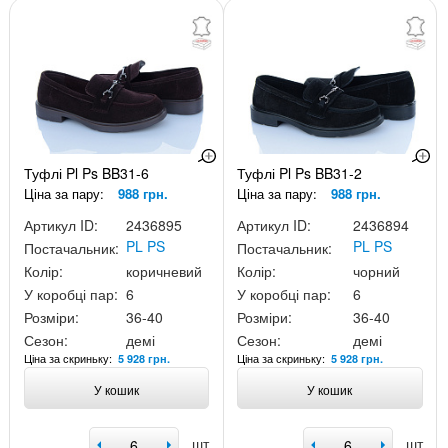
Туфлі Pl Ps BB31-6
Туфлі Pl Ps BB31-2
Ціна за пару:
988 грн.
Ціна за пару:
988 грн.
Артикул ID:
2436895
Артикул ID:
2436894
PL PS
PL PS
Постачальник:
Постачальник:
Колір:
коричневий
Колір:
чорний
У коробці пар:
6
У коробці пар:
6
Розміри:
36-40
Розміри:
36-40
Сезон:
демі
Сезон:
демі
Ціна за скриньку:
Ціна за скриньку:
5 928 грн.
5 928 грн.
У кошик
У кошик
шт
шт