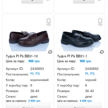
Туфлі Pl Ps BB31-10
Туфлі Pl Ps BB31-1
Ціна за пару:
988 грн.
Ціна за пару:
988 грн.
Артикул ID:
2436893
Артикул ID:
2436892
PL PS
PL PS
Постачальник:
Постачальник:
Колір:
коричневий
Колір:
чорний
У коробці пар:
6
У коробці пар:
6
Розміри:
36-40
Розміри:
36-40
Сезон:
демі
Сезон:
демі
Ціна за скриньку:
Ціна за скриньку:
5 928 грн.
5 928 грн.