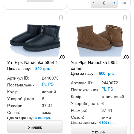
шт
Уггі Plps-Nanachka 5854-1
Уггі Plps-Nanachka 5854
camel
Ціна за пару:
840 грн.
Ціна за пару:
800 грн.
Артикул ID:
2440073
Артикул ID:
2440072
PL PS
Постачальник:
PL PS
Постачальник:
Колір:
чорний
Колір:
коричневий
У коробці пар:
6
У коробці пар:
6
Розміри:
37-41
Розміри:
37-41
Сезон:
зима
Сезон:
зима
Ціна за скриньку:
5 040 грн.
Ціна за скриньку:
4 800 грн.
У кошик
У кошик