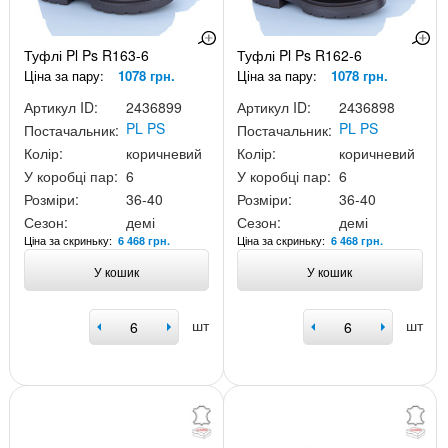
Туфлі Pl Ps R163-6
Туфлі Pl Ps R162-6
Ціна за пару:
1078 грн.
Ціна за пару:
1078 грн.
Артикул ID:
2436899
Артикул ID:
2436898
PL PS
PL PS
Постачальник:
Постачальник:
Колір:
коричневий
Колір:
коричневий
У коробці пар:
6
У коробці пар:
6
Розміри:
36-40
Розміри:
36-40
Сезон:
демі
Сезон:
демі
Ціна за скриньку:
Ціна за скриньку:
6 468 грн.
6 468 грн.
У кошик
У кошик
шт
шт