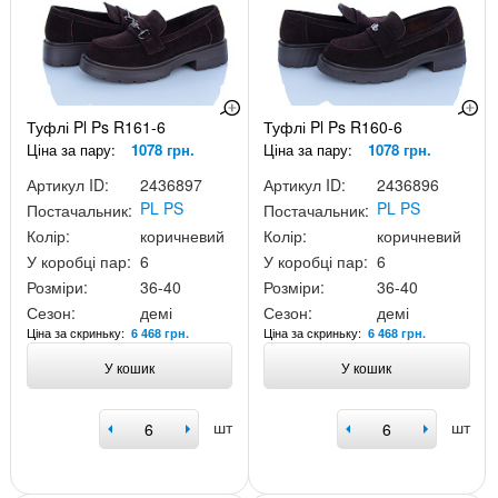
Туфлі Pl Ps R161-6
Туфлі Pl Ps R160-6
Ціна за пару:
1078 грн.
Ціна за пару:
1078 грн.
Артикул ID:
2436897
Артикул ID:
2436896
PL PS
PL PS
Постачальник:
Постачальник:
Колір:
коричневий
Колір:
коричневий
У коробці пар:
6
У коробці пар:
6
Розміри:
36-40
Розміри:
36-40
Сезон:
демі
Сезон:
демі
Ціна за скриньку:
Ціна за скриньку:
6 468 грн.
6 468 грн.
У кошик
У кошик
шт
шт