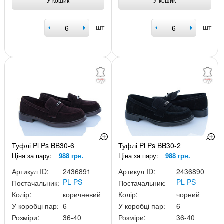
У кошик
У кошик
шт
шт
Туфлі Pl Ps BB30-6
Туфлі Pl Ps BB30-2
Ціна за пару:
988 грн.
Ціна за пару:
988 грн.
Артикул ID:
2436891
Артикул ID:
2436890
PL PS
PL PS
Постачальник:
Постачальник:
Колір:
коричневий
Колір:
чорний
У коробці пар:
6
У коробці пар:
6
Розміри:
36-40
Розміри:
36-40