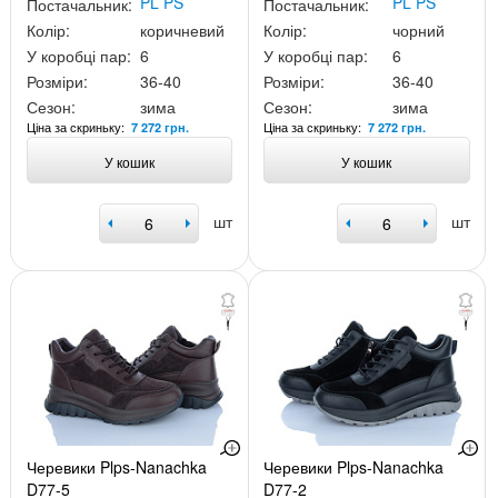
PL PS
PL PS
Постачальник:
Постачальник:
Колір:
коричневий
Колір:
чорний
У коробці пар:
6
У коробці пар:
6
Розміри:
36-40
Розміри:
36-40
Сезон:
зима
Сезон:
зима
Ціна за скриньку:
Ціна за скриньку:
7 272 грн.
7 272 грн.
У кошик
У кошик
шт
шт
Черевики Plps-Nanachka
Черевики Plps-Nanachka
D77-5
D77-2