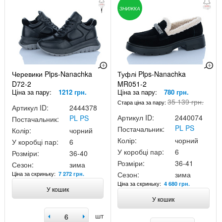
ЗНИЖКА
Черевики Plps-Nanachka
Туфлі Plps-Nanachka
D72-2
MR051-2
Ціна за пару:
1212 грн.
Ціна за пару:
780 грн.
35 139 грн.
Стара ціна за пару:
Артикул ID:
2444378
Артикул ID:
2440074
PL PS
Постачальник:
PL PS
Постачальник:
Колір:
чорний
Колір:
чорний
У коробці пар:
6
У коробці пар:
6
Розміри:
36-40
Розміри:
36-41
Сезон:
зима
Ціна за скриньку:
Сезон:
зима
7 272 грн.
Ціна за скриньку:
4 680 грн.
У кошик
У кошик
шт