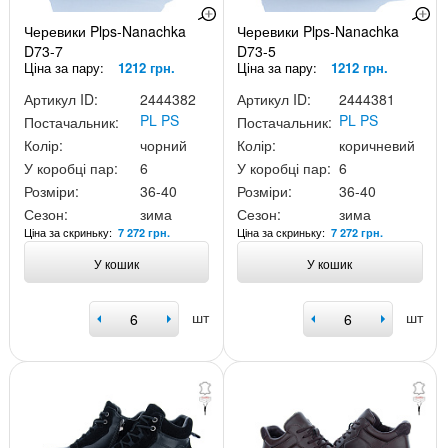
Черевики Plps-Nanachka
Черевики Plps-Nanachka
D73-7
D73-5
Ціна за пару:
1212 грн.
Ціна за пару:
1212 грн.
Артикул ID:
2444382
Артикул ID:
2444381
PL PS
PL PS
Постачальник:
Постачальник:
Колір:
чорний
Колір:
коричневий
У коробці пар:
6
У коробці пар:
6
Розміри:
36-40
Розміри:
36-40
Сезон:
зима
Сезон:
зима
Ціна за скриньку:
Ціна за скриньку:
7 272 грн.
7 272 грн.
У кошик
У кошик
шт
шт