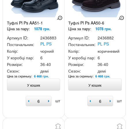
Туфлі Pl Ps AA51-1
Туфлі Pl Ps AA50-6
Ціна за пару:
1078 грн.
Ціна за пару:
1078 грн.
Артикул ID:
2436883
Артикул ID:
2436882
PL PS
PL PS
Постачальник:
Постачальник:
Колір:
чорний
Колір:
коричневий
У коробці пар:
6
У коробці пар:
6
Розміри:
36-40
Розміри:
36-40
Сезон:
демі
Сезон:
демі
Ціна за скриньку:
Ціна за скриньку:
6 468 грн.
6 468 грн.
У кошик
У кошик
шт
шт