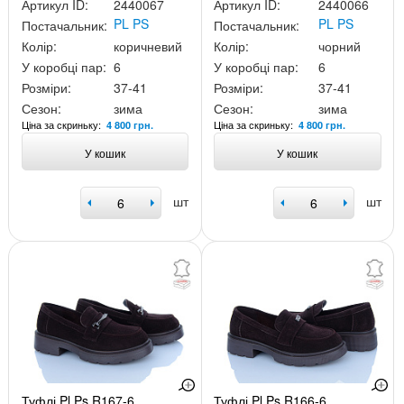
Артикул ID:
2440067
Артикул ID:
2440066
PL PS
PL PS
Постачальник:
Постачальник:
Колір:
коричневий
Колір:
чорний
У коробці пар:
6
У коробці пар:
6
Розміри:
37-41
Розміри:
37-41
Сезон:
зима
Сезон:
зима
Ціна за скриньку:
Ціна за скриньку:
4 800 грн.
4 800 грн.
У кошик
У кошик
шт
шт
Туфлі Pl Ps R167-6
Туфлі Pl Ps R166-6