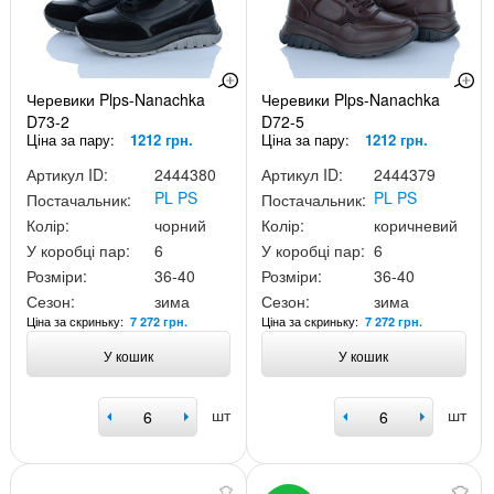
Черевики Plps-Nanachka
Черевики Plps-Nanachka
D73-2
D72-5
Ціна за пару:
1212 грн.
Ціна за пару:
1212 грн.
Артикул ID:
2444380
Артикул ID:
2444379
PL PS
PL PS
Постачальник:
Постачальник:
Колір:
чорний
Колір:
коричневий
У коробці пар:
6
У коробці пар:
6
Розміри:
36-40
Розміри:
36-40
Сезон:
зима
Сезон:
зима
Ціна за скриньку:
Ціна за скриньку:
7 272 грн.
7 272 грн.
У кошик
У кошик
шт
шт