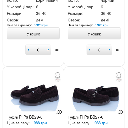
Колір:
коричневий
Колір:
чорний
У коробці пар:
6
У коробці пар:
6
Розміри:
36-40
Розміри:
36-40
Сезон:
демі
Сезон:
демі
Ціна за скриньку:
Ціна за скриньку:
5 928 грн.
5 928 грн.
У кошик
У кошик
шт
шт
Туфлі Pl Ps BB29-6
Туфлі Pl Ps BB27-6
Ціна за пару:
988 грн.
Ціна за пару:
988 грн.