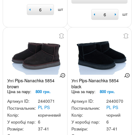
шт
шт
Уггі Plps-Nanachka 5854
Уггі Plps-Nanachka 5854
brown
black
Ціна за пару:
800 грн.
Ціна за пару:
800 грн.
Артикул ID:
2440071
Артикул ID:
2440070
PL PS
PL PS
Постачальник:
Постачальник:
Колір:
коричневий
Колір:
чорний
У коробці пар:
6
У коробці пар:
6
Розміри:
37-41
Розміри:
37-41