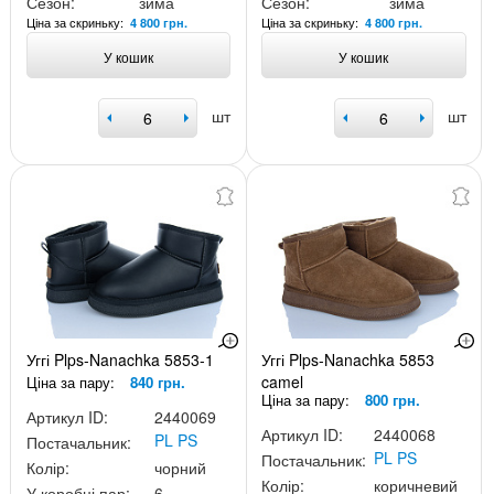
Сезон:
зима
Сезон:
зима
Ціна за скриньку:
Ціна за скриньку:
4 800 грн.
4 800 грн.
У кошик
У кошик
шт
шт
Уггі Plps-Nanachka 5853-1
Уггі Plps-Nanachka 5853
camel
Ціна за пару:
840 грн.
Ціна за пару:
800 грн.
Артикул ID:
2440069
Артикул ID:
2440068
PL PS
Постачальник:
PL PS
Постачальник:
Колір:
чорний
Колір:
коричневий
У коробці пар:
6