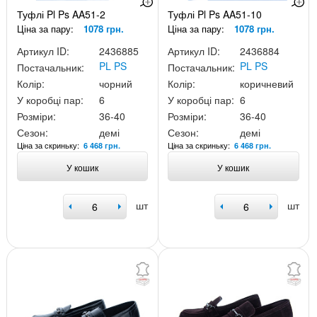
Туфлі Pl Ps AA51-2
Туфлі Pl Ps AA51-10
Ціна за пару:
1078 грн.
Ціна за пару:
1078 грн.
Артикул ID:
2436885
Артикул ID:
2436884
PL PS
PL PS
Постачальник:
Постачальник:
Колір:
чорний
Колір:
коричневий
У коробці пар:
6
У коробці пар:
6
Розміри:
36-40
Розміри:
36-40
Сезон:
демі
Сезон:
демі
Ціна за скриньку:
Ціна за скриньку:
6 468 грн.
6 468 грн.
У кошик
У кошик
шт
шт