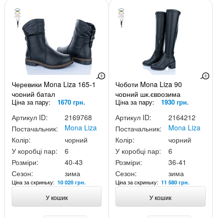
Черевики Mona Liza 165-1
Чоботи Mona Liza 90
чорний батал
чорний шк.єврозима
Ціна за пару:
1670 грн.
Ціна за пару:
1930 грн.
Артикул ID:
2169768
Артикул ID:
2164212
Mona Liza
Mona Liza
Постачальник:
Постачальник:
Колір:
чорний
Колір:
чорний
У коробці пар:
6
У коробці пар:
6
Розміри:
40-43
Розміри:
36-41
Сезон:
зима
Сезон:
зима
Ціна за скриньку:
Ціна за скриньку:
10 020 грн.
11 580 грн.
У кошик
У кошик