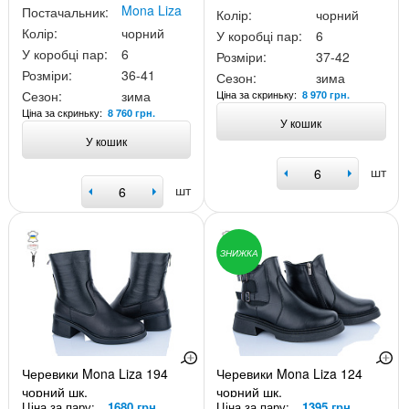
Mona Liza
Постачальник:
Колір:
чорний
Колір:
чорний
У коробці пар:
6
У коробці пар:
6
Розміри:
37-42
Розміри:
36-41
Сезон:
зима
Ціна за скриньку:
Сезон:
зима
8 970 грн.
Ціна за скриньку:
8 760 грн.
У кошик
У кошик
шт
шт
ЗНИЖКА
Черевики Mona Liza 194
Черевики Mona Liza 124
чорний шк.
чорний шк.
Ціна за пару:
1680 грн.
Ціна за пару:
1395 грн.