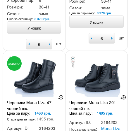
У коробці пар:
6
Розміри:
36-41
Розміри:
36-41
Сезон:
зима
Ціна за скриньку:
Сезон:
зима
8 970 грн.
Ціна за скриньку:
8 370 грн.
У кошик
У кошик
шт
шт
ЗНИЖКА
Черевики Mona Liza 47
Черевики Mona Liza 201
чорний шк.
чорний шк.
Ціна за пару:
1460 грн.
Ціна за пару:
1495 грн.
1495 грн.
Стара ціна за пару:
Артикул ID:
2164202
Артикул ID:
2164203
Mona Liza
Постачальник: