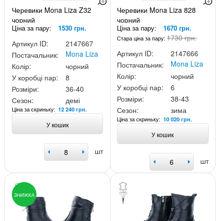
Черевики Mona Liza Z32
Черевики Mona Liza 828
чорний
чорний
Ціна за пару:
1530 грн.
Ціна за пару:
1670 грн.
1730 грн.
Стара ціна за пару:
Артикул ID:
2147667
Артикул ID:
2147666
Mona Liza
Постачальник:
Mona Liza
Постачальник:
Колір:
чорний
Колір:
чорний
У коробці пар:
8
У коробці пар:
6
Розміри:
36-40
Розміри:
38-43
Сезон:
демі
Ціна за скриньку:
Сезон:
зима
12 240 грн.
Ціна за скриньку:
10 020 грн.
У кошик
У кошик
шт
шт
ЗНИЖКА