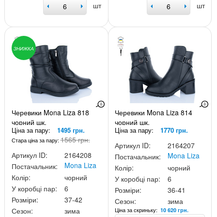
шт
шт
ЗНИЖКА
Черевики Mona Liza 818
Черевики Mona Liza 814
чорний шк.
чорний шк.
Ціна за пару:
1495 грн.
Ціна за пару:
1770 грн.
1565 грн.
Стара ціна за пару:
Артикул ID:
2164207
Артикул ID:
2164208
Mona Liza
Постачальник:
Mona Liza
Постачальник:
Колір:
чорний
Колір:
чорний
У коробці пар:
6
У коробці пар:
6
Розміри:
36-41
Розміри:
37-42
Сезон:
зима
Ціна за скриньку:
Сезон:
зима
10 620 грн.