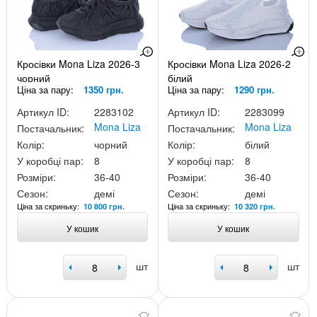
Кросівки Mona Liza 2026-3
Кросівки Mona Liza 2026-2
чорний
білий
Ціна за пару:
1350 грн.
Ціна за пару:
1290 грн.
Артикул ID:
2283102
Артикул ID:
2283099
Mona Liza
Mona Liza
Постачальник:
Постачальник:
Колір:
чорний
Колір:
білий
У коробці пар:
8
У коробці пар:
8
Розміри:
36-40
Розміри:
36-40
Сезон:
демі
Сезон:
демі
Ціна за скриньку:
Ціна за скриньку:
10 800 грн.
10 320 грн.
У кошик
У кошик
шт
шт