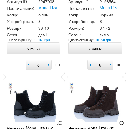
Артикул ID:
2247908
Артикул ID:
2196564
Mona Liza
Mona Liza
Постачальник:
Постачальник:
Колір:
білий
Колір:
чорний
У коробці пар:
8
У коробці пар:
6
Розміри:
36-40
Розміри:
37-42
Сезон:
демі
Сезон:
зима
Ціна за скриньку:
Ціна за скриньку:
10 160 грн.
10 020 грн.
У кошик
У кошик
шт
шт
Черевики Mona Liza 682
Черевики Mona Liza 682