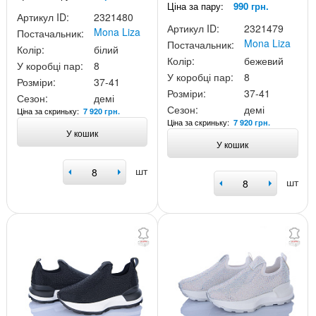
Ціна за пару:
990 грн.
Артикул ID:
2321480
Артикул ID:
2321479
Mona Liza
Постачальник:
Mona Liza
Постачальник:
Колір:
білий
Колір:
бежевий
У коробці пар:
8
У коробці пар:
8
Розміри:
37-41
Розміри:
37-41
Сезон:
демі
Сезон:
демі
Ціна за скриньку:
7 920 грн.
Ціна за скриньку:
7 920 грн.
У кошик
У кошик
шт
шт