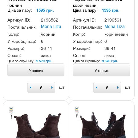
чорний
коричневий
Ціна за пару:
1595 грн.
Ціна за пару:
1595 грн.
Артикул ID:
2196562
Артикул ID:
2196561
Mona Liza
Mona Liza
Постачальник:
Постачальник:
Колір:
чорний
Колір:
коричневий
У коробці пар:
6
У коробці пар:
6
Розміри:
36-41
Розміри:
36-41
Сезон:
зима
Сезон:
зима
Ціна за скриньку:
Ціна за скриньку:
9 570 грн.
9 570 грн.
У кошик
У кошик
шт
шт