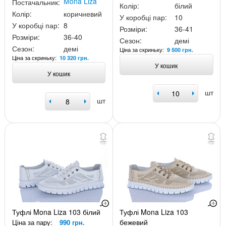
Mona Liza
Постачальник:
Колір:
білий
Колір:
коричневий
У коробці пар:
10
У коробці пар:
8
Розміри:
36-41
Розміри:
36-40
Сезон:
демі
Сезон:
демі
Ціна за скриньку:
9 500 грн.
Ціна за скриньку:
10 320 грн.
У кошик
У кошик
шт
шт
Туфлі Mona Liza 103 білий
Туфлі Mona Liza 103
бежевий
Ціна за пару:
990 грн.