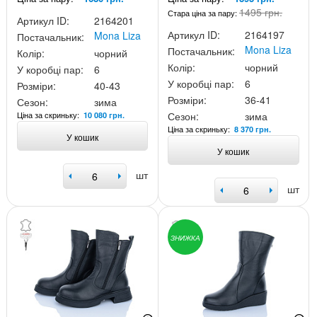
1495 грн.
Стара ціна за пару:
Артикул ID:
2164201
Артикул ID:
2164197
Mona Liza
Постачальник:
Mona Liza
Постачальник:
Колір:
чорний
Колір:
чорний
У коробці пар:
6
У коробці пар:
6
Розміри:
40-43
Розміри:
36-41
Сезон:
зима
Ціна за скриньку:
Сезон:
зима
10 080 грн.
Ціна за скриньку:
8 370 грн.
У кошик
У кошик
шт
шт
ЗНИЖКА