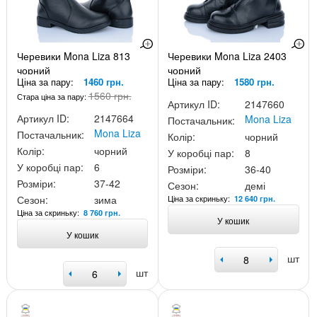
Черевики Mona Liza 813
Черевики Mona Liza 2403
чорний
чорний
Ціна за пару:
1460 грн.
Ціна за пару:
1580 грн.
1560 грн.
Стара ціна за пару:
Артикул ID:
2147660
Артикул ID:
2147664
Mona Liza
Постачальник:
Mona Liza
Постачальник:
Колір:
чорний
Колір:
чорний
У коробці пар:
8
У коробці пар:
6
Розміри:
36-40
Розміри:
37-42
Сезон:
демі
Ціна за скриньку:
Сезон:
зима
12 640 грн.
Ціна за скриньку:
8 760 грн.
У кошик
У кошик
шт
шт