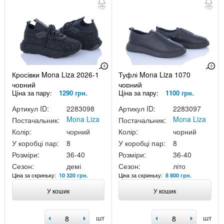
Кросівки Mona Liza 2026-1
Туфлі Mona Liza 1070
чорний
чорний
Ціна за пару:
1290 грн.
Ціна за пару:
1100 грн.
Артикул ID:
2283098
Артикул ID:
2283097
Mona Liza
Mona Liza
Постачальник:
Постачальник:
Колір:
чорний
Колір:
чорний
У коробці пар:
8
У коробці пар:
8
Розміри:
36-40
Розміри:
36-40
Сезон:
демі
Сезон:
літо
Ціна за скриньку:
Ціна за скриньку:
10 320 грн.
8 800 грн.
У кошик
У кошик
шт
шт