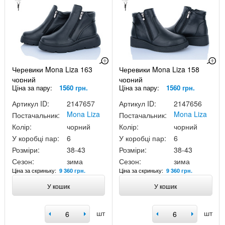
Черевики Mona Liza 163
Черевики Mona Liza 158
чорний
чорний
Ціна за пару:
1560 грн.
Ціна за пару:
1560 грн.
Артикул ID:
2147657
Артикул ID:
2147656
Mona Liza
Mona Liza
Постачальник:
Постачальник:
Колір:
чорний
Колір:
чорний
У коробці пар:
6
У коробці пар:
6
Розміри:
38-43
Розміри:
38-43
Сезон:
зима
Сезон:
зима
Ціна за скриньку:
Ціна за скриньку:
9 360 грн.
9 360 грн.
У кошик
У кошик
шт
шт