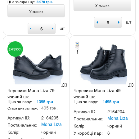
Ціна за скриньку:
8 970 грн.
У кошик
У кошик
шт
шт
ЗНИЖКА
Черевики Mona Liza 79
Черевики Mona Liza 49
чорний шк.
чорний шк.
Ціна за пару:
1395 грн.
Ціна за пару:
1495 грн.
1495 грн.
Стара ціна за пару:
Артикул ID:
2164204
Артикул ID:
2164205
Mona Liza
Постачальник:
Mona Liza
Постачальник:
Колір:
чорний
Колір:
чорний
У коробці пар:
6