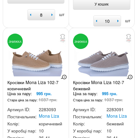
У кошик
шт
шт
ЗНИЖКА
ЗНИЖКА
Кросівки Mona Liza 102-7
Кросівки Mona Liza 102-7
коричневий
бежевий
Ціна за пару:
995 грн.
Ціна за пару:
995 грн.
1037 грн.
1037 грн.
Стара ціна за пару:
Стара ціна за пару:
Артикул ID:
2283093
Артикул ID:
2283091
Mona Liza
Mona Liza
Постачальник:
Постачальник:
Колір:
коричневий
Колір:
бежевий
У коробці пар:
10
У коробці пар:
10
Розміри:
36-41
Розміри:
36-41