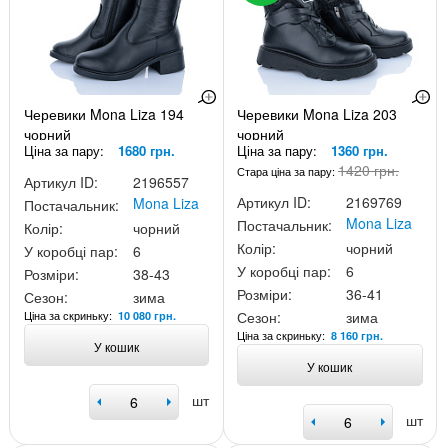
Черевики Mona Liza 194
Черевики Mona Liza 203
чорний
чорний
Ціна за пару:
1680 грн.
Ціна за пару:
1360 грн.
1420 грн.
Стара ціна за пару:
Артикул ID:
2196557
Артикул ID:
2169769
Mona Liza
Постачальник:
Mona Liza
Постачальник:
Колір:
чорний
Колір:
чорний
У коробці пар:
6
У коробці пар:
6
Розміри:
38-43
Розміри:
36-41
Сезон:
зима
Ціна за скриньку:
Сезон:
зима
10 080 грн.
Ціна за скриньку:
8 160 грн.
У кошик
У кошик
шт
шт