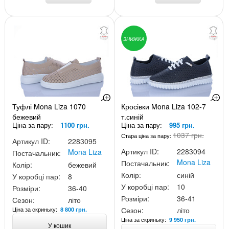
ЗНИЖКА
Туфлі Mona Liza 1070
Кросівки Mona Liza 102-7
бежевий
т.синій
Ціна за пару:
1100 грн.
Ціна за пару:
995 грн.
1037 грн.
Стара ціна за пару:
Артикул ID:
2283095
Артикул ID:
2283094
Mona Liza
Постачальник:
Mona Liza
Постачальник:
Колір:
бежевий
Колір:
синій
У коробці пар:
8
У коробці пар:
10
Розміри:
36-40
Розміри:
36-41
Сезон:
літо
Ціна за скриньку:
Сезон:
літо
8 800 грн.
Ціна за скриньку:
9 950 грн.
У кошик