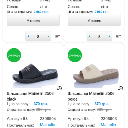
Сезон:
літо
Сезон:
літо
Ціна за скриньку:
Ціна за скриньку:
2 960 грн.
2 960 грн.
У кошик
У кошик
шт
шт
ЗНИЖКА
ЗНИЖКА
Шльопанці Mainelin 2506
Шльопанці Mainelin 2506
black
beige
Ціна за пару:
370 грн.
Ціна за пару:
370 грн.
390 грн.
390 грн.
Стара ціна за пару:
Стара ціна за пару:
Артикул ID:
2306904
Артикул ID:
2306903
Mainelin
Mainelin
Постачальник:
Постачальник: