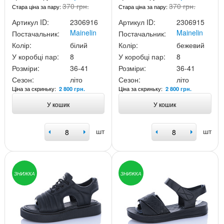
370 грн.
370 грн.
Стара ціна за пару:
Стара ціна за пару:
Артикул ID:
2306916
Артикул ID:
2306915
Mainelin
Mainelin
Постачальник:
Постачальник:
Колір:
білий
Колір:
бежевий
У коробці пар:
8
У коробці пар:
8
Розміри:
36-41
Розміри:
36-41
Сезон:
літо
Сезон:
літо
Ціна за скриньку:
Ціна за скриньку:
2 800 грн.
2 800 грн.
У кошик
У кошик
шт
шт
ЗНИЖКА
ЗНИЖКА