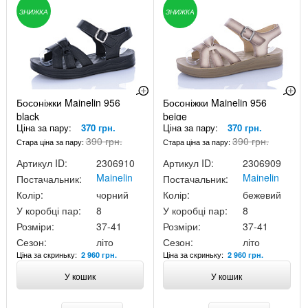
ЗНИЖКА
ЗНИЖКА
Босоніжки Mainelin 956
Босоніжки Mainelin 956
black
beige
Ціна за пару:
370 грн.
Ціна за пару:
370 грн.
390 грн.
390 грн.
Стара ціна за пару:
Стара ціна за пару:
Артикул ID:
2306910
Артикул ID:
2306909
Mainelin
Mainelin
Постачальник:
Постачальник:
Колір:
чорний
Колір:
бежевий
У коробці пар:
8
У коробці пар:
8
Розміри:
37-41
Розміри:
37-41
Сезон:
літо
Сезон:
літо
Ціна за скриньку:
Ціна за скриньку:
2 960 грн.
2 960 грн.
У кошик
У кошик