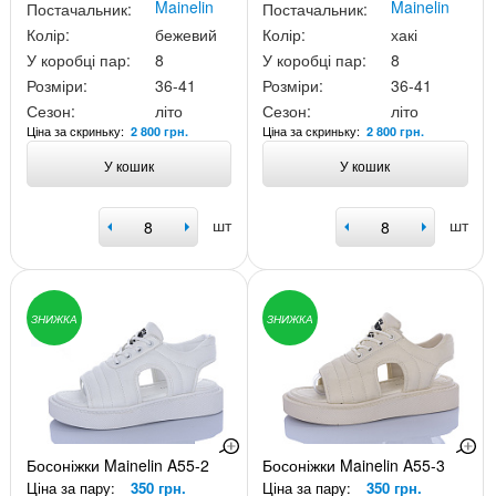
Mainelin
Mainelin
Постачальник:
Постачальник:
Колір:
бежевий
Колір:
хакі
У коробці пар:
8
У коробці пар:
8
Розміри:
36-41
Розміри:
36-41
Сезон:
літо
Сезон:
літо
Ціна за скриньку:
Ціна за скриньку:
2 800 грн.
2 800 грн.
У кошик
У кошик
шт
шт
ЗНИЖКА
ЗНИЖКА
Босоніжки Mainelin A55-2
Босоніжки Mainelin A55-3
Ціна за пару:
350 грн.
Ціна за пару:
350 грн.