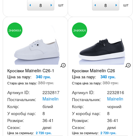
шт
шт
ЗНИЖКА
ЗНИЖКА
Кросівки Mainelin C26-1
Кросівки Mainelin C26
Ціна за пару:
340 грн.
Ціна за пару:
340 грн.
380 грн.
380 грн.
Стара ціна за пару:
Стара ціна за пару:
Артикул ID:
2232817
Артикул ID:
2232816
Mainelin
Mainelin
Постачальник:
Постачальник:
Колір:
білий
Колір:
чорний
У коробці пар:
8
У коробці пар:
8
Розміри:
36-41
Розміри:
36-41
Сезон:
демі
Сезон:
демі
Ціна за скриньку:
Ціна за скриньку:
2 720 грн.
2 720 грн.