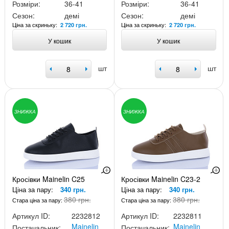
Розміри:
36-41
Розміри:
36-41
Сезон:
демі
Сезон:
демі
Ціна за скриньку:
Ціна за скриньку:
2 720 грн.
2 720 грн.
У кошик
У кошик
шт
шт
ЗНИЖКА
ЗНИЖКА
Кросівки Mainelin C25
Кросівки Mainelin C23-2
Ціна за пару:
340 грн.
Ціна за пару:
340 грн.
380 грн.
380 грн.
Стара ціна за пару:
Стара ціна за пару:
Артикул ID:
2232812
Артикул ID:
2232811
Mainelin
Mainelin
Постачальник:
Постачальник: