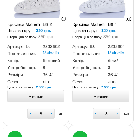
Кросівки Mainelin B6-2
Кросівки Mainelin B6-1
Ціна за пару:
320 грн.
Ціна за пару:
320 грн.
350 грн.
350 грн.
Стара ціна за пару:
Стара ціна за пару:
Артикул ID:
2232802
Артикул ID:
2232801
Mainelin
Mainelin
Постачальник:
Постачальник:
Колір:
бежевий
Колір:
білий
У коробці пар:
8
У коробці пар:
8
Розміри:
36-41
Розміри:
36-41
Сезон:
літо
Сезон:
літо
Ціна за скриньку:
Ціна за скриньку:
2 560 грн.
2 560 грн.
У кошик
У кошик
шт
шт