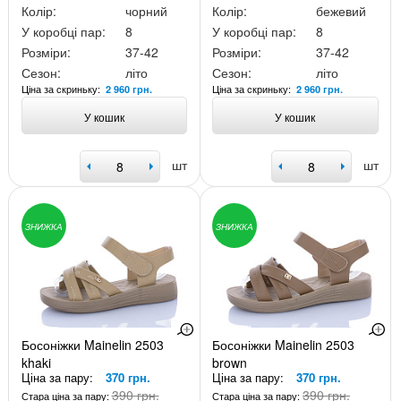
Колір:
чорний
Колір:
бежевий
У коробці пар:
8
У коробці пар:
8
Розміри:
37-42
Розміри:
37-42
Сезон:
літо
Сезон:
літо
Ціна за скриньку:
Ціна за скриньку:
2 960 грн.
2 960 грн.
У кошик
У кошик
шт
шт
ЗНИЖКА
ЗНИЖКА
Босоніжки Mainelin 2503
Босоніжки Mainelin 2503
khaki
brown
Ціна за пару:
370 грн.
Ціна за пару:
370 грн.
390 грн.
390 грн.
Стара ціна за пару:
Стара ціна за пару: