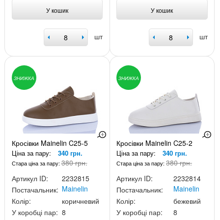
У кошик
У кошик
шт
шт
ЗНИЖКА
ЗНИЖКА
Кросівки Mainelin C25-5
Кросівки Mainelin C25-2
Ціна за пару:
340 грн.
Ціна за пару:
340 грн.
380 грн.
380 грн.
Стара ціна за пару:
Стара ціна за пару:
Артикул ID:
2232815
Артикул ID:
2232814
Mainelin
Mainelin
Постачальник:
Постачальник:
Колір:
коричневий
Колір:
бежевий
У коробці пар:
8
У коробці пар:
8