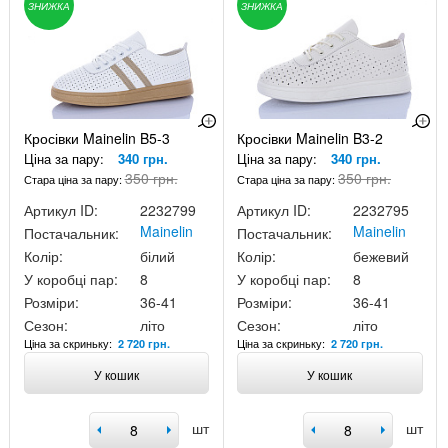
ЗНИЖКА
ЗНИЖКА
Кросівки Mainelin B5-3
Кросівки Mainelin B3-2
Ціна за пару:
340 грн.
Ціна за пару:
340 грн.
350 грн.
350 грн.
Стара ціна за пару:
Стара ціна за пару:
Артикул ID:
2232799
Артикул ID:
2232795
Mainelin
Mainelin
Постачальник:
Постачальник:
Колір:
білий
Колір:
бежевий
У коробці пар:
8
У коробці пар:
8
Розміри:
36-41
Розміри:
36-41
Сезон:
літо
Сезон:
літо
Ціна за скриньку:
Ціна за скриньку:
2 720 грн.
2 720 грн.
У кошик
У кошик
шт
шт