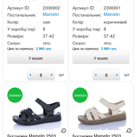
Артикул ID:
2306902
Артикул ID:
2306901
Mainelin
Mainelin
Постачальник:
Постачальник:
Колір:
хакі
Колір:
коричневий
У коробці пар:
8
У коробці пар:
8
Розміри:
37-42
Розміри:
37-42
Сезон:
літо
Сезон:
літо
Ціна за скриньку:
Ціна за скриньку:
2 960 грн.
2 960 грн.
У кошик
У кошик
шт
шт
ЗНИЖКА
ЗНИЖКА
Босоніжки Mainelin 2503
Босоніжки Mainelin 2503