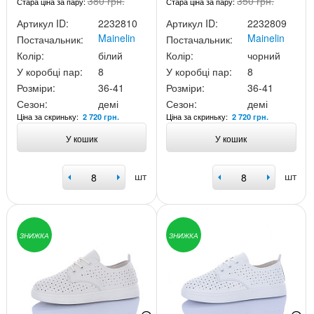
380 грн.
350 грн.
Стара ціна за пару:
Стара ціна за пару:
Артикул ID:
2232810
Артикул ID:
2232809
Mainelin
Mainelin
Постачальник:
Постачальник:
Колір:
білий
Колір:
чорний
У коробці пар:
8
У коробці пар:
8
Розміри:
36-41
Розміри:
36-41
Сезон:
демі
Сезон:
демі
Ціна за скриньку:
Ціна за скриньку:
2 720 грн.
2 720 грн.
У кошик
У кошик
шт
шт
ЗНИЖКА
ЗНИЖКА