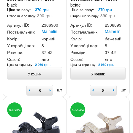
black
beige
Ціна за пару:
370 грн.
Ціна за пару:
370 грн.
390 грн.
390 грн.
Стара ціна за пару:
Стара ціна за пару:
Артикул ID:
2306900
Артикул ID:
2306899
Mainelin
Mainelin
Постачальник:
Постачальник:
Колір:
чорний
Колір:
бежевий
У коробці пар:
8
У коробці пар:
8
Розміри:
37-42
Розміри:
37-42
Сезон:
літо
Сезон:
літо
Ціна за скриньку:
Ціна за скриньку:
2 960 грн.
2 960 грн.
У кошик
У кошик
шт
шт
ЗНИЖКА
ЗНИЖКА