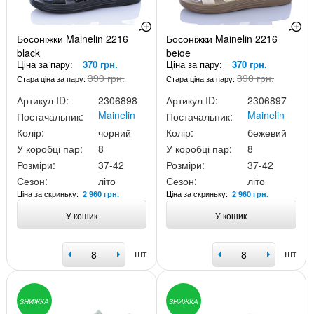
Босоніжки Mainelin 2216
Босоніжки Mainelin 2216
black
beige
Ціна за пару:
370 грн.
Ціна за пару:
370 грн.
390 грн.
390 грн.
Стара ціна за пару:
Стара ціна за пару:
Артикул ID:
2306898
Артикул ID:
2306897
Mainelin
Mainelin
Постачальник:
Постачальник:
Колір:
чорний
Колір:
бежевий
У коробці пар:
8
У коробці пар:
8
Розміри:
37-42
Розміри:
37-42
Сезон:
літо
Сезон:
літо
Ціна за скриньку:
Ціна за скриньку:
2 960 грн.
2 960 грн.
У кошик
У кошик
шт
шт
ЗНИЖКА
ЗНИЖКА