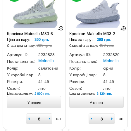
Кросівки Mainelin M33-6
Кросівки Mainelin M33-2
Ціна за пару:
350 грн.
Ціна за пару:
390 грн.
390 грн.
430 грн.
Стара ціна за пару:
Стара ціна за пару:
Артикул ID:
2232823
Артикул ID:
2232820
Mainelin
Mainelin
Постачальник:
Постачальник:
Колір:
салатовий
Колір:
сірий
У коробці пар:
8
У коробці пар:
8
Розміри:
41-45
Розміри:
41-45
Сезон:
літо
Сезон:
літо
Ціна за скриньку:
Ціна за скриньку:
2 800 грн.
3 120 грн.
У кошик
У кошик
шт
шт