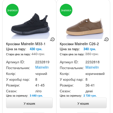
ЗНИЖКА
ЗНИЖКА
Кросівки Mainelin M33-1
Кросівки Mainelin C26-2
Ціна за пару:
430 грн.
Ціна за пару:
340 грн.
440 грн.
380 грн.
Стара ціна за пару:
Стара ціна за пару:
Артикул ID:
2232819
Артикул ID:
2232818
Mainelin
Mainelin
Постачальник:
Постачальник:
Колір:
чорний
Колір:
коричневий
У коробці пар:
8
У коробці пар:
8
Розміри:
41-45
Розміри:
36-41
Сезон:
літо
Сезон:
демі
Ціна за скриньку:
Ціна за скриньку:
3 440 грн.
2 720 грн.
У кошик
У кошик