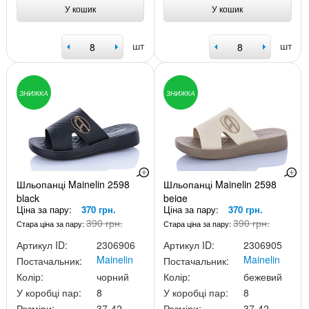
У кошик
У кошик
шт
шт
ЗНИЖКА
ЗНИЖКА
Шльопанці Mainelin 2598
Шльопанці Mainelin 2598
black
beige
Ціна за пару:
370 грн.
Ціна за пару:
370 грн.
390 грн.
390 грн.
Стара ціна за пару:
Стара ціна за пару:
Артикул ID:
2306906
Артикул ID:
2306905
Mainelin
Mainelin
Постачальник:
Постачальник:
Колір:
чорний
Колір:
бежевий
У коробці пар:
8
У коробці пар:
8
Розміри:
37-42
Розміри:
37-42