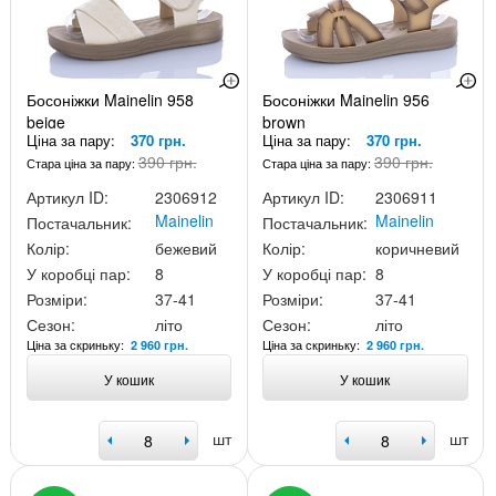
Босоніжки Mainelin 958
Босоніжки Mainelin 956
beige
brown
Ціна за пару:
370 грн.
Ціна за пару:
370 грн.
390 грн.
390 грн.
Стара ціна за пару:
Стара ціна за пару:
Артикул ID:
2306912
Артикул ID:
2306911
Mainelin
Mainelin
Постачальник:
Постачальник:
Колір:
бежевий
Колір:
коричневий
У коробці пар:
8
У коробці пар:
8
Розміри:
37-41
Розміри:
37-41
Сезон:
літо
Сезон:
літо
Ціна за скриньку:
Ціна за скриньку:
2 960 грн.
2 960 грн.
У кошик
У кошик
шт
шт