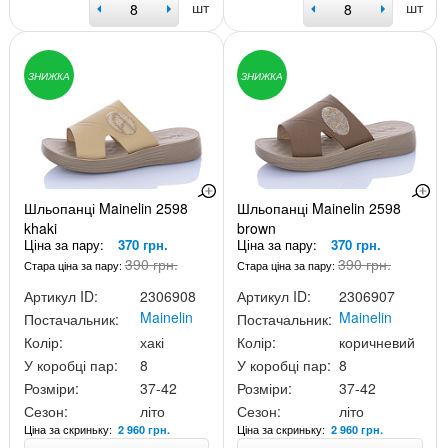
шт
шт
ЗНИЖКА
ЗНИЖКА
Шльопанці Mainelin 2598
Шльопанці Mainelin 2598
khaki
brown
Ціна за пару:
370 грн.
Ціна за пару:
370 грн.
390 грн.
390 грн.
Стара ціна за пару:
Стара ціна за пару:
Артикул ID:
2306908
Артикул ID:
2306907
Mainelin
Mainelin
Постачальник:
Постачальник:
Колір:
хакі
Колір:
коричневий
У коробці пар:
8
У коробці пар:
8
Розміри:
37-42
Розміри:
37-42
Сезон:
літо
Сезон:
літо
Ціна за скриньку:
Ціна за скриньку:
2 960 грн.
2 960 грн.