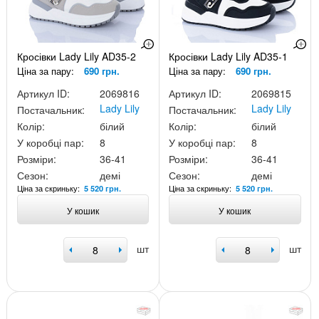
Кросівки Lady Lily AD35-2
Кросівки Lady Lily AD35-1
Ціна за пару:
690 грн.
Ціна за пару:
690 грн.
Артикул ID:
2069816
Артикул ID:
2069815
Lady Lily
Lady Lily
Постачальник:
Постачальник:
Колір:
білий
Колір:
білий
У коробці пар:
8
У коробці пар:
8
Розміри:
36-41
Розміри:
36-41
Сезон:
демі
Сезон:
демі
Ціна за скриньку:
Ціна за скриньку:
5 520 грн.
5 520 грн.
У кошик
У кошик
шт
шт