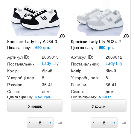
Кросівки Lady Lily AD34-3
Кросівки Lady Lily AD34-2
Ціна за пару:
690 грн.
Ціна за пару:
690 грн.
Артикул ID:
2069813
Артикул ID:
2069812
Lady Lily
Lady Lily
Постачальник:
Постачальник:
Колір:
білий
Колір:
білий
У коробці пар:
8
У коробці пар:
8
Розміри:
36-41
Розміри:
36-41
Сезон:
демі
Сезон:
демі
Ціна за скриньку:
Ціна за скриньку:
5 520 грн.
5 520 грн.
У кошик
У кошик
шт
шт