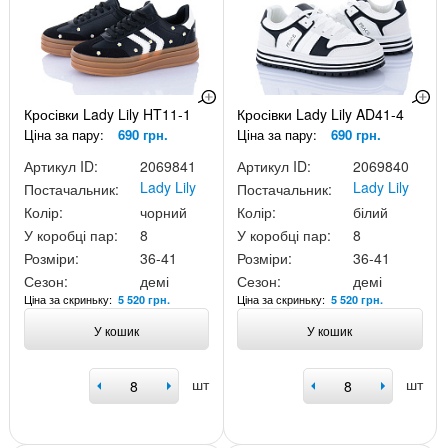
Кросівки Lady Lily HT11-1
Кросівки Lady Lily AD41-4
Ціна за пару:
690 грн.
Ціна за пару:
690 грн.
Артикул ID:
2069841
Артикул ID:
2069840
Lady Lily
Lady Lily
Постачальник:
Постачальник:
Колір:
чорний
Колір:
білий
У коробці пар:
8
У коробці пар:
8
Розміри:
36-41
Розміри:
36-41
Сезон:
демі
Сезон:
демі
Ціна за скриньку:
Ціна за скриньку:
5 520 грн.
5 520 грн.
У кошик
У кошик
шт
шт