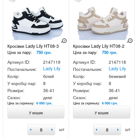
Кросівки Lady Lily HT08-3
Кросівки Lady Lily HT08-2
Ціна за пару:
750 грн.
Ціна за пару:
750 грн.
Артикул ID:
2147119
Артикул ID:
2147118
Lady Lily
Lady Lily
Постачальник:
Постачальник:
Колір:
білий
Колір:
бежевий
У коробці пар:
8
У коробці пар:
8
Розміри:
36-41
Розміри:
36-41
Сезон:
демі
Сезон:
демі
Ціна за скриньку:
Ціна за скриньку:
6 000 грн.
6 000 грн.
У кошик
У кошик
шт
шт