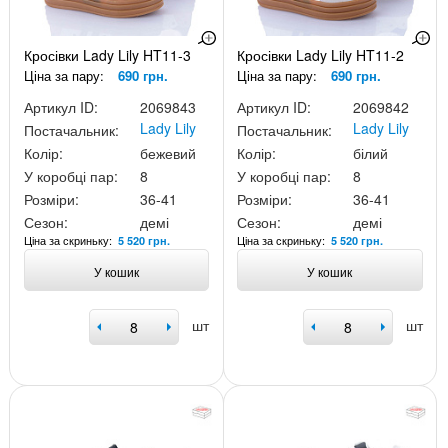
Кросівки Lady Lily HT11-3
Кросівки Lady Lily HT11-2
Ціна за пару:
690 грн.
Ціна за пару:
690 грн.
Артикул ID:
2069843
Артикул ID:
2069842
Lady Lily
Lady Lily
Постачальник:
Постачальник:
Колір:
бежевий
Колір:
білий
У коробці пар:
8
У коробці пар:
8
Розміри:
36-41
Розміри:
36-41
Сезон:
демі
Сезон:
демі
Ціна за скриньку:
Ціна за скриньку:
5 520 грн.
5 520 грн.
У кошик
У кошик
шт
шт