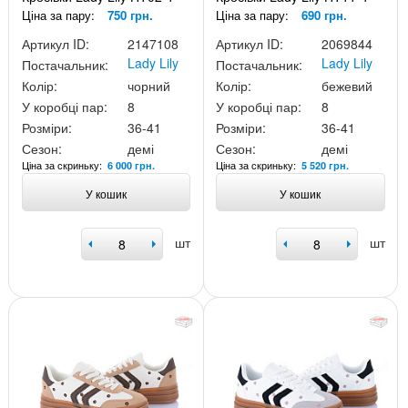
Ціна за пару:
750 грн.
Ціна за пару:
690 грн.
Артикул ID:
2147108
Артикул ID:
2069844
Lady Lily
Lady Lily
Постачальник:
Постачальник:
Колір:
чорний
Колір:
бежевий
У коробці пар:
8
У коробці пар:
8
Розміри:
36-41
Розміри:
36-41
Сезон:
демі
Сезон:
демі
Ціна за скриньку:
Ціна за скриньку:
6 000 грн.
5 520 грн.
У кошик
У кошик
шт
шт