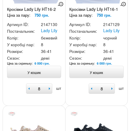
Кросівки Lady Lily HT16-2
Кросівки Lady Lily HT16-1
Ціна за пару:
750 грн.
Ціна за пару:
750 грн.
Артикул ID:
2147130
Артикул ID:
2147129
Lady Lily
Lady Lily
Постачальник:
Постачальник:
Колір:
бежевий
Колір:
чорний
У коробці пар:
8
У коробці пар:
8
Розміри:
36-41
Розміри:
36-41
Сезон:
демі
Сезон:
демі
Ціна за скриньку:
Ціна за скриньку:
6 000 грн.
6 000 грн.
У кошик
У кошик
шт
шт