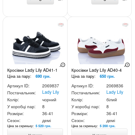
Кросівки Lady Lily AD41-1
Кросівки Lady Lily AD40-4
Ціна за пару:
690 грн.
Ціна за пару:
650 грн.
Артикул ID:
2069837
Артикул ID:
2069836
Lady Lily
Lady Lily
Постачальник:
Постачальник:
Колір:
чорний
Колір:
білий
У коробці пар:
8
У коробці пар:
8
Розміри:
36-41
Розміри:
36-41
Сезон:
демі
Сезон:
демі
Ціна за скриньку:
Ціна за скриньку:
5 520 грн.
5 200 грн.