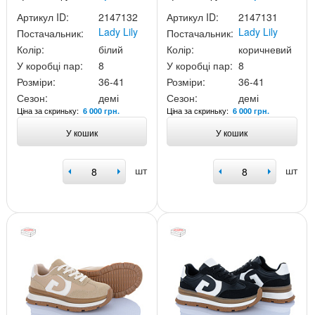
Артикул ID:
2147132
Артикул ID:
2147131
Lady Lily
Lady Lily
Постачальник:
Постачальник:
Колір:
білий
Колір:
коричневий
У коробці пар:
8
У коробці пар:
8
Розміри:
36-41
Розміри:
36-41
Сезон:
демі
Сезон:
демі
Ціна за скриньку:
Ціна за скриньку:
6 000 грн.
6 000 грн.
У кошик
У кошик
шт
шт