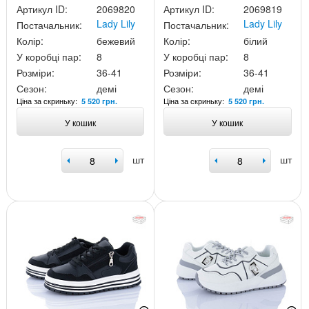
Артикул ID:
2069820
Артикул ID:
2069819
Lady Lily
Lady Lily
Постачальник:
Постачальник:
Колір:
бежевий
Колір:
білий
У коробці пар:
8
У коробці пар:
8
Розміри:
36-41
Розміри:
36-41
Сезон:
демі
Сезон:
демі
Ціна за скриньку:
Ціна за скриньку:
5 520 грн.
5 520 грн.
У кошик
У кошик
шт
шт