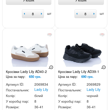
У кошик
У кошик
шт
шт
Кросівки Lady Lily AD40-2
Кросівки Lady Lily AD39-1
Ціна за пару:
650 грн.
Ціна за пару:
690 грн.
Артикул ID:
2069834
Артикул ID:
2069829
Lady Lily
Lady Lily
Постачальник:
Постачальник:
Колір:
білий
Колір:
чорний
У коробці пар:
8
У коробці пар:
8
Розміри:
36-41
Розміри:
36-41