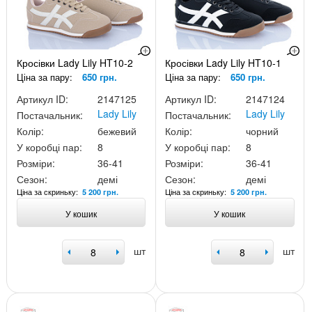
Кросівки Lady Lily HT10-2
Кросівки Lady Lily HT10-1
Ціна за пару:
650 грн.
Ціна за пару:
650 грн.
Артикул ID:
2147125
Артикул ID:
2147124
Lady Lily
Lady Lily
Постачальник:
Постачальник:
Колір:
бежевий
Колір:
чорний
У коробці пар:
8
У коробці пар:
8
Розміри:
36-41
Розміри:
36-41
Сезон:
демі
Сезон:
демі
Ціна за скриньку:
Ціна за скриньку:
5 200 грн.
5 200 грн.
У кошик
У кошик
шт
шт