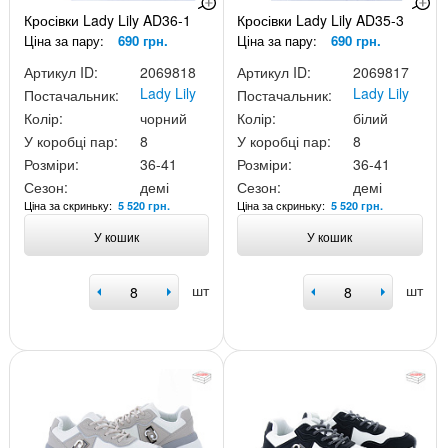
Кросівки Lady Lily AD36-1
Кросівки Lady Lily AD35-3
Ціна за пару:
690 грн.
Ціна за пару:
690 грн.
Артикул ID:
2069818
Артикул ID:
2069817
Lady Lily
Lady Lily
Постачальник:
Постачальник:
Колір:
чорний
Колір:
білий
У коробці пар:
8
У коробці пар:
8
Розміри:
36-41
Розміри:
36-41
Сезон:
демі
Сезон:
демі
Ціна за скриньку:
Ціна за скриньку:
5 520 грн.
5 520 грн.
У кошик
У кошик
шт
шт