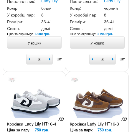
Lady Lily
Lady Lily
Постачальник:
Постачальник:
Колір:
білий
Колір:
чорний
У коробці пар:
8
У коробці пар:
8
Розміри:
36-41
Розміри:
36-41
Сезон:
демі
Сезон:
демі
Ціна за скриньку:
Ціна за скриньку:
5 200 грн.
5 200 грн.
У кошик
У кошик
шт
шт
Кросівки Lady Lily HT16-4
Кросівки Lady Lily HT16-3
Ціна за пару:
750 грн.
Ціна за пару:
750 грн.