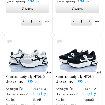
Ціна за скриньку:
Ціна за скриньку:
6 000 грн.
6 000 грн.
У кошик
У кошик
шт
шт
Кросівки Lady Lily HT06-2
Кросівки Lady Lily HT06-1
Ціна за пару:
750 грн.
Ціна за пару:
750 грн.
Артикул ID:
2147113
Артикул ID:
2147112
Lady Lily
Lady Lily
Постачальник:
Постачальник:
Колір:
білий
Колір:
чорний
У коробці пар:
8
У коробці пар:
8