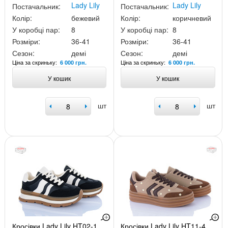
Lady Lily
Lady Lily
Постачальник:
Постачальник:
Колір:
бежевий
Колір:
коричневий
У коробці пар:
8
У коробці пар:
8
Розміри:
36-41
Розміри:
36-41
Сезон:
демі
Сезон:
демі
Ціна за скриньку:
Ціна за скриньку:
6 000 грн.
6 000 грн.
У кошик
У кошик
шт
шт
Кросівки Lady Lily HT02-1
Кросівки Lady Lily HT11-4