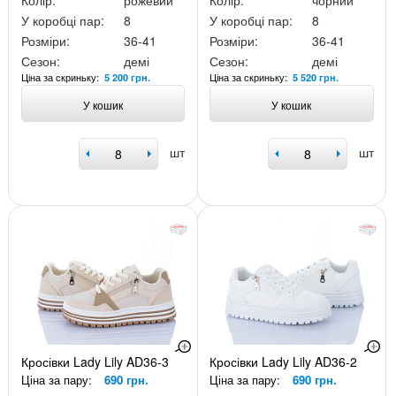
Колір:
рожевий
Колір:
чорний
У коробці пар:
8
У коробці пар:
8
Розміри:
36-41
Розміри:
36-41
Сезон:
демі
Сезон:
демі
Ціна за скриньку:
Ціна за скриньку:
5 200 грн.
5 520 грн.
У кошик
У кошик
шт
шт
Кросівки Lady Lily AD36-3
Кросівки Lady Lily AD36-2
Ціна за пару:
690 грн.
Ціна за пару:
690 грн.