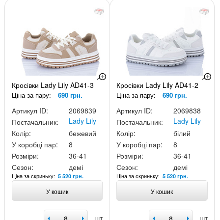
Кросівки Lady Lily AD41-3
Кросівки Lady Lily AD41-2
Ціна за пару:
690 грн.
Ціна за пару:
690 грн.
Артикул ID:
2069839
Артикул ID:
2069838
Lady Lily
Lady Lily
Постачальник:
Постачальник:
Колір:
бежевий
Колір:
білий
У коробці пар:
8
У коробці пар:
8
Розміри:
36-41
Розміри:
36-41
Сезон:
демі
Сезон:
демі
Ціна за скриньку:
Ціна за скриньку:
5 520 грн.
5 520 грн.
У кошик
У кошик
шт
шт