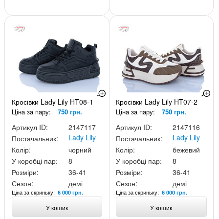
Кросівки Lady Lily HT08-1
Кросівки Lady Lily HT07-2
Ціна за пару:
750 грн.
Ціна за пару:
750 грн.
Артикул ID:
2147117
Артикул ID:
2147116
Lady Lily
Lady Lily
Постачальник:
Постачальник:
Колір:
чорний
Колір:
бежевий
У коробці пар:
8
У коробці пар:
8
Розміри:
36-41
Розміри:
36-41
Сезон:
демі
Сезон:
демі
Ціна за скриньку:
Ціна за скриньку:
6 000 грн.
6 000 грн.
У кошик
У кошик