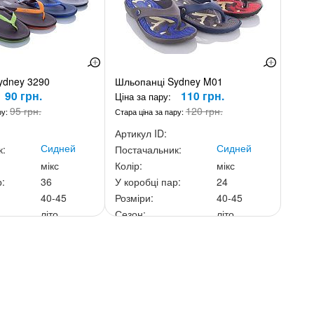
ydney 3290
Шльопанці Sydney M01
90 грн.
110 грн.
Ціна за пару:
95 грн.
120 грн.
ру:
Стара ціна за пару:
Артикул ID:
Сидней
Сидней
к:
Постачальник:
мікс
Колір:
мікс
р:
36
У коробці пар:
24
40-45
Розміри:
40-45
літо
Сезон:
літо
ньку:
3 240 грн.
Ціна за скриньку:
2 640 грн.