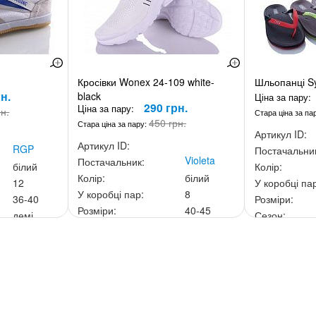
Кросівки Wonex 24-109 white-
Шльопанці S
н.
black
Ціна за пару:
290 грн.
Ціна за пару:
рн.
Стара ціна за па
450 грн.
Стара ціна за пару:
Артикул ID:
Артикул ID:
RGP
Постачальни
Violeta
Постачальник:
білий
Колір:
Колір:
білий
12
У коробці па
У коробці пар:
8
36-40
Розміри:
Розміри:
40-45
демі
Сезон:
Сезон:
літо
0 грн.
Ціна за скри
Ціна за скриньку:
2 320 грн.