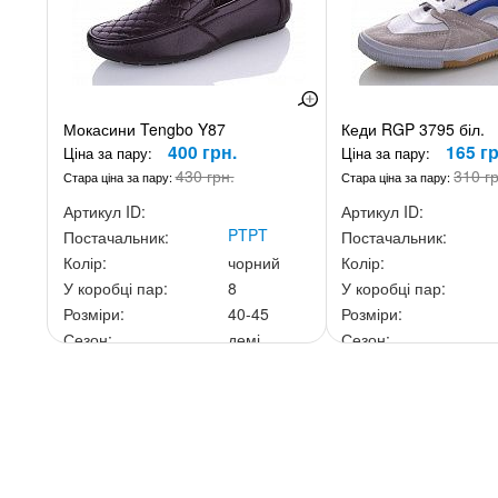
Мокасини Tengbo Y87
Кеди RGP 3795 біл.
400 грн.
165 гр
Ціна за пару:
Ціна за пару:
430 грн.
310 г
Стара ціна за пару:
Стара ціна за пару:
Артикул ID:
Артикул ID:
PTPT
Постачальник:
Постачальник:
Колір:
чорний
Колір:
У коробці пар:
8
У коробці пар:
Розміри:
40-45
Розміри:
Сезон:
демі
Сезон:
Ціна за скриньку:
3 200 грн.
Ціна за скриньку:
1 98