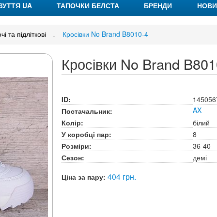
ЗУТТЯ UA
ТАПОЧКИ БЕЛСТА
БРЕНДИ
НОВИ
чі та підліткові
Кросівки No Brand B8010-4
Кросівки No Brand B801
ID:
145056
AX
Постачальник:
Колір:
білий
У коробці пар:
8
Розміри:
36-40
Сезон:
демі
404 грн.
Ціна за пару: