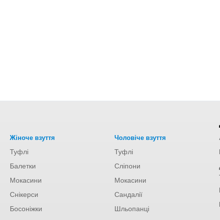
Жіноче взуття
Чоловіче взуття
Туфлі
Туфлі
Балетки
Сліпони
Мокасини
Мокасини
Снікерси
Сандалії
Босоніжки
Шльопанці