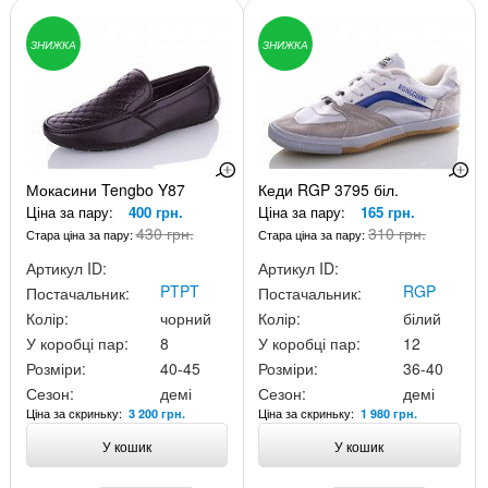
ЗНИЖКА
ЗНИЖКА
Мокасини Tengbo Y87
Кеди RGP 3795 біл.
Ціна за пару:
400 грн.
Ціна за пару:
165 грн.
430 грн.
310 грн.
Стара ціна за пару:
Стара ціна за пару:
Артикул ID:
Артикул ID:
PTPT
RGP
Постачальник:
Постачальник:
Колір:
чорний
Колір:
білий
У коробці пар:
8
У коробці пар:
12
Розміри:
40-45
Розміри:
36-40
Сезон:
демі
Сезон:
демі
Ціна за скриньку:
Ціна за скриньку:
3 200 грн.
1 980 грн.
У кошик
У кошик