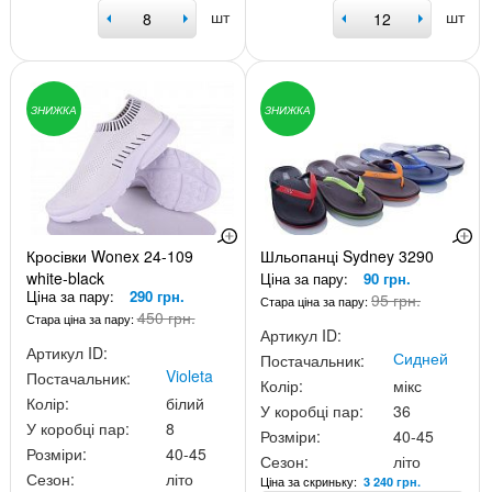
шт
шт
ЗНИЖКА
ЗНИЖКА
Кросівки Wonex 24-109
Шльопанці Sydney 3290
white-black
Ціна за пару:
90 грн.
Ціна за пару:
290 грн.
95 грн.
Стара ціна за пару:
450 грн.
Стара ціна за пару:
Артикул ID:
Артикул ID:
Сидней
Постачальник:
Violeta
Постачальник:
Колір:
мікс
Колір:
білий
У коробці пар:
36
У коробці пар:
8
Розміри:
40-45
Розміри:
40-45
Сезон:
літо
Сезон:
літо
Ціна за скриньку:
3 240 грн.