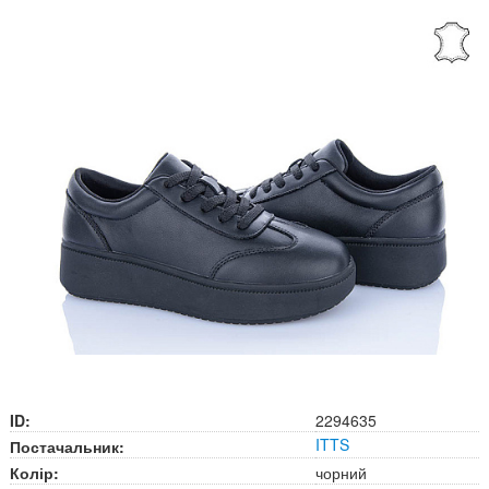
ID:
2294635
ITTS
Постачальник:
Колір:
чорний