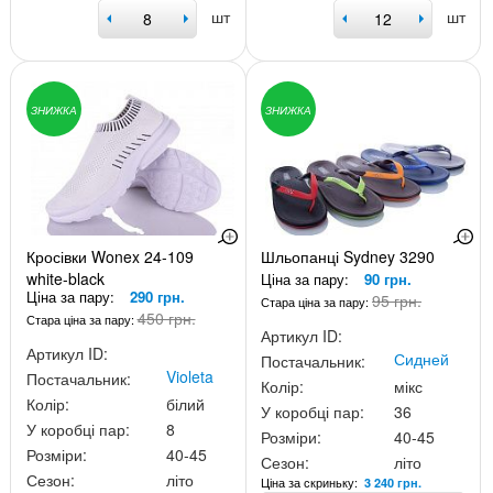
шт
шт
ЗНИЖКА
ЗНИЖКА
Кросівки Wonex 24-109
Шльопанці Sydney 3290
white-black
Ціна за пару:
90 грн.
Ціна за пару:
290 грн.
95 грн.
Стара ціна за пару:
450 грн.
Стара ціна за пару:
Артикул ID:
Артикул ID:
Сидней
Постачальник:
Violeta
Постачальник:
Колір:
мікс
Колір:
білий
У коробці пар:
36
У коробці пар:
8
Розміри:
40-45
Розміри:
40-45
Сезон:
літо
Сезон:
літо
Ціна за скриньку:
3 240 грн.