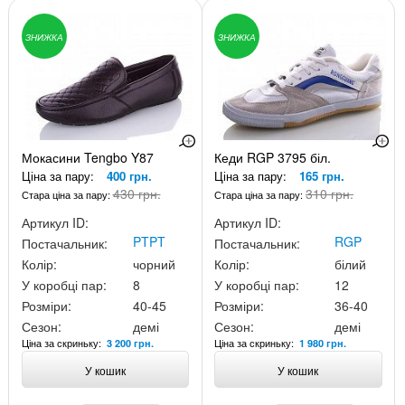
ЗНИЖКА
ЗНИЖКА
Мокасини Tengbo Y87
Кеди RGP 3795 біл.
Ціна за пару:
400 грн.
Ціна за пару:
165 грн.
430 грн.
310 грн.
Стара ціна за пару:
Стара ціна за пару:
Артикул ID:
Артикул ID:
PTPT
RGP
Постачальник:
Постачальник:
Колір:
чорний
Колір:
білий
У коробці пар:
8
У коробці пар:
12
Розміри:
40-45
Розміри:
36-40
Сезон:
демі
Сезон:
демі
Ціна за скриньку:
Ціна за скриньку:
3 200 грн.
1 980 грн.
У кошик
У кошик