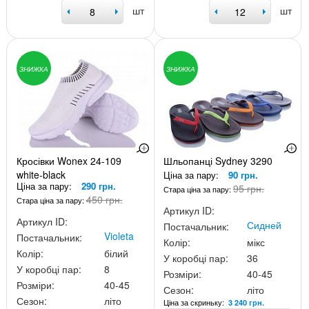
шт
шт
ЗНИЖКА
ЗНИЖКА
Кросівки Wonex 24-109
Шльопанці Sydney 3290
white-black
Ціна за пару:
90 грн.
Ціна за пару:
290 грн.
95 грн.
Стара ціна за пару:
450 грн.
Стара ціна за пару:
Артикул ID:
Артикул ID:
Сидней
Постачальник:
Violeta
Постачальник:
Колір:
мікс
Колір:
білий
У коробці пар:
36
У коробці пар:
8
Розміри:
40-45
Розміри:
40-45
Сезон:
літо
Сезон:
літо
Ціна за скриньку:
3 240 грн.