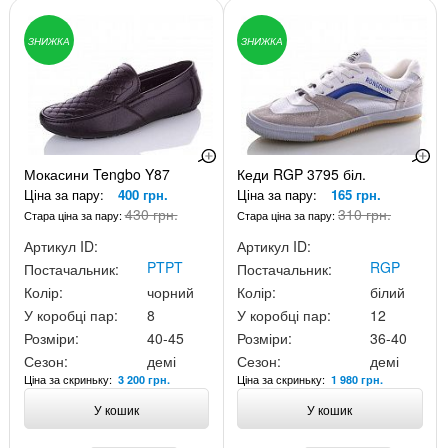
ЗНИЖКА
ЗНИЖКА
Мокасини Tengbo Y87
Кеди RGP 3795 біл.
Ціна за пару:
400 грн.
Ціна за пару:
165 грн.
430 грн.
310 грн.
Стара ціна за пару:
Стара ціна за пару:
Артикул ID:
Артикул ID:
PTPT
RGP
Постачальник:
Постачальник:
Колір:
чорний
Колір:
білий
У коробці пар:
8
У коробці пар:
12
Розміри:
40-45
Розміри:
36-40
Сезон:
демі
Сезон:
демі
Ціна за скриньку:
Ціна за скриньку:
3 200 грн.
1 980 грн.
У кошик
У кошик