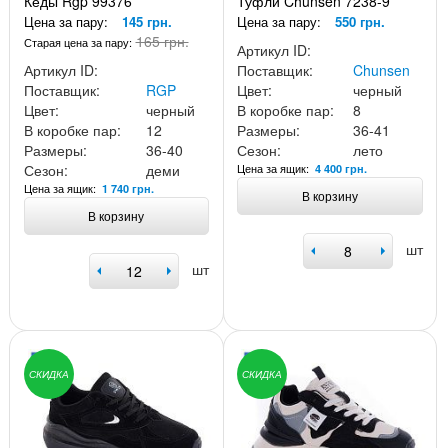
Кеды Rgp 99376
Туфли Chunsen 7238-9
Цена за пару:
145 грн.
Цена за пару:
550 грн.
165 грн.
Старая цена за пару:
Артикул ID:
Артикул ID:
Поставщик:
Chunsen
Поставщик:
RGP
Цвет:
черный
Цвет:
черный
В коробке пар:
8
В коробке пар:
12
Размеры:
36-41
Размеры:
36-40
Сезон:
лето
Сезон:
деми
Цена за ящик:
4 400 грн.
Цена за ящик:
1 740 грн.
В корзину
В корзину
шт
шт
СКИДКА
СКИДКА