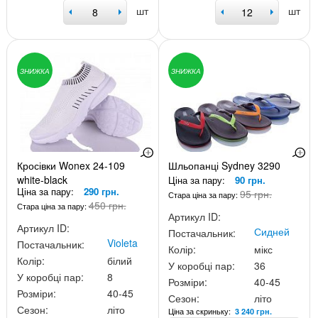
шт
шт
ЗНИЖКА
ЗНИЖКА
Кросівки Wonex 24-109
Шльопанці Sydney 3290
white-black
Ціна за пару:
90 грн.
Ціна за пару:
290 грн.
95 грн.
Стара ціна за пару:
450 грн.
Стара ціна за пару:
Артикул ID:
Артикул ID:
Сидней
Постачальник:
Violeta
Постачальник:
Колір:
мікс
Колір:
білий
У коробці пар:
36
У коробці пар:
8
Розміри:
40-45
Розміри:
40-45
Сезон:
літо
Сезон:
літо
Ціна за скриньку:
3 240 грн.