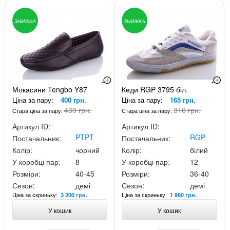
ЗНИЖКА
ЗНИЖКА
Мокасини Tengbo Y87
Кеди RGP 3795 біл.
Ціна за пару:
400 грн.
Ціна за пару:
165 грн.
430 грн.
310 грн.
Стара ціна за пару:
Стара ціна за пару:
Артикул ID:
Артикул ID:
PTPT
RGP
Постачальник:
Постачальник:
Колір:
чорний
Колір:
білий
У коробці пар:
8
У коробці пар:
12
Розміри:
40-45
Розміри:
36-40
Сезон:
демі
Сезон:
демі
Ціна за скриньку:
Ціна за скриньку:
3 200 грн.
1 980 грн.
У кошик
У кошик