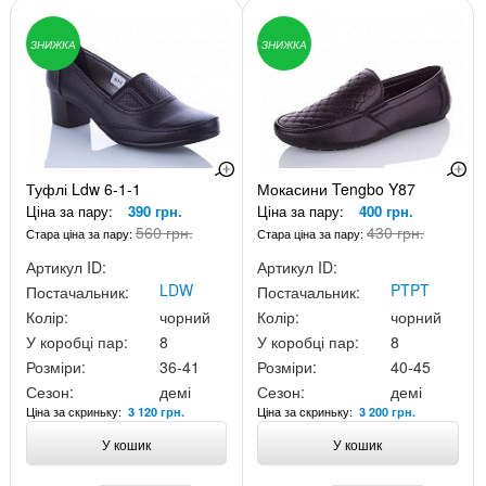
ЗНИЖКА
ЗНИЖКА
Туфлі Ldw 6-1-1
Мокасини Tengbo Y87
Ціна за пару:
390 грн.
Ціна за пару:
400 грн.
560 грн.
430 грн.
Стара ціна за пару:
Стара ціна за пару:
Артикул ID:
Артикул ID:
LDW
PTPT
Постачальник:
Постачальник:
Колір:
чорний
Колір:
чорний
У коробці пар:
8
У коробці пар:
8
Розміри:
36-41
Розміри:
40-45
Сезон:
демі
Сезон:
демі
Ціна за скриньку:
Ціна за скриньку:
3 120 грн.
3 200 грн.
У кошик
У кошик