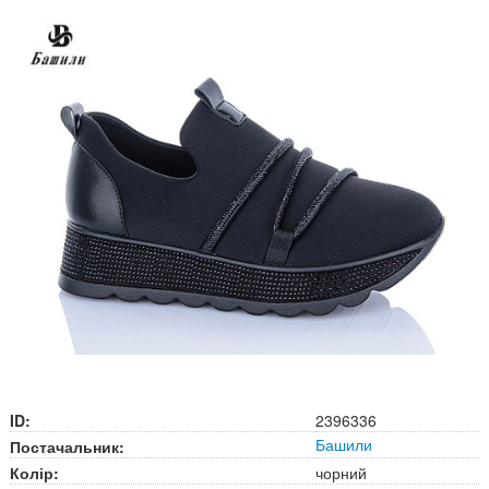
ID:
2396336
Башили
Постачальник:
Колір:
чорний