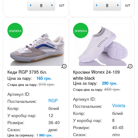
шт
шт
ЗНИЖКА
ЗНИЖКА
Кеди RGP 3795 біл.
Кросівки Wonex 24-109
white-black
Ціна за пару:
165 грн.
Ціна за пару:
290 грн.
310 грн.
Стара ціна за пару:
450 грн.
Стара ціна за пару:
Артикул ID:
Артикул ID:
RGP
Постачальник:
Violeta
Постачальник:
Колір:
білий
Колір:
білий
У коробці пар:
12
У коробці пар:
8
Розміри:
36-40
Розміри:
40-45
Сезон:
демі
Сезон:
літо
Ціна за скриньку:
1 980 грн.