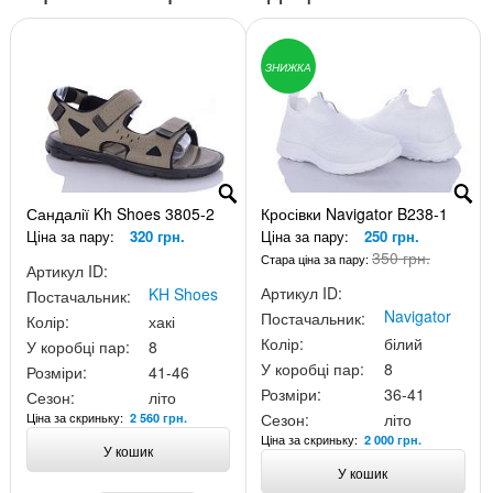
ЗНИЖКА
Сандалії Kh Shoes 3805-2
Кросівки Navigator B238-1
Ціна за пару:
320 грн.
Ціна за пару:
250 грн.
350 грн.
Стара ціна за пару:
Артикул ID:
Артикул ID:
KH Shoes
Постачальник:
Navigator
Постачальник:
Колір:
хакі
Колір:
білий
У коробці пар:
8
У коробці пар:
8
Розміри:
41-46
Розміри:
36-41
Сезон:
літо
Ціна за скриньку:
Сезон:
літо
2 560 грн.
Ціна за скриньку:
2 000 грн.
У кошик
У кошик