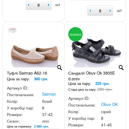
шт
шт
ЗНИЖКА
Туфлі Saimao A62-16
Сандалії Obuv Ok 3805E
d.grey
Ціна за пару:
360 грн.
Ціна за пару:
225 грн.
Артикул ID:
280 грн.
Стара ціна за пару:
Saimao
Постачальник:
Артикул ID:
Колір:
білий
Obuv OK
Постачальник:
У коробці пар:
8
Колір:
сірий
Розміри:
37-42
У коробці пар:
8
Сезон:
літо
Розміри:
41-46
Ціна за скриньку:
2 880 грн.