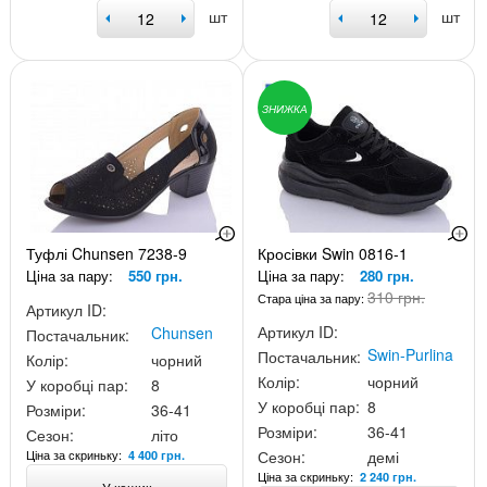
шт
шт
ЗНИЖКА
Туфлі Chunsen 7238-9
Кросівки Swin 0816-1
Ціна за пару:
550 грн.
Ціна за пару:
280 грн.
310 грн.
Стара ціна за пару:
Артикул ID:
Артикул ID:
Chunsen
Постачальник:
Swin-Purlina
Постачальник:
Колір:
чорний
Колір:
чорний
У коробці пар:
8
У коробці пар:
8
Розміри:
36-41
Розміри:
36-41
Сезон:
літо
Ціна за скриньку:
Сезон:
демі
4 400 грн.
Ціна за скриньку:
2 240 грн.