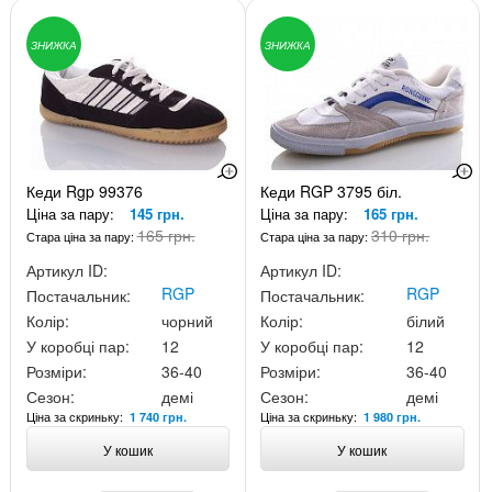
ЗНИЖКА
ЗНИЖКА
Кеди Rgp 99376
Кеди RGP 3795 біл.
Ціна за пару:
145 грн.
Ціна за пару:
165 грн.
165 грн.
310 грн.
Стара ціна за пару:
Стара ціна за пару:
Артикул ID:
Артикул ID:
RGP
RGP
Постачальник:
Постачальник:
Колір:
чорний
Колір:
білий
У коробці пар:
12
У коробці пар:
12
Розміри:
36-40
Розміри:
36-40
Сезон:
демі
Сезон:
демі
Ціна за скриньку:
Ціна за скриньку:
1 740 грн.
1 980 грн.
У кошик
У кошик