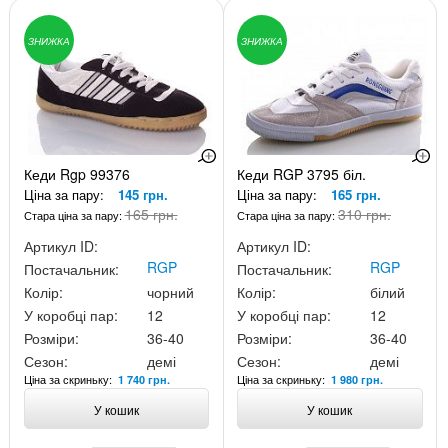
ЗНИЖКА
ЗНИЖКА
Кеди Rgp 99376
Кеди RGP 3795 біл.
Ціна за пару:
145 грн.
Ціна за пару:
165 грн.
165 грн.
310 грн.
Стара ціна за пару:
Стара ціна за пару:
Артикул ID:
Артикул ID:
RGP
RGP
Постачальник:
Постачальник:
Колір:
чорний
Колір:
білий
У коробці пар:
12
У коробці пар:
12
Розміри:
36-40
Розміри:
36-40
Сезон:
демі
Сезон:
демі
Ціна за скриньку:
Ціна за скриньку:
1 740 грн.
1 980 грн.
У кошик
У кошик