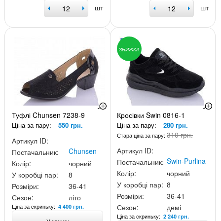
шт
шт
ЗНИЖКА
Туфлі Chunsen 7238-9
Кросівки Swin 0816-1
Ціна за пару:
550 грн.
Ціна за пару:
280 грн.
310 грн.
Стара ціна за пару:
Артикул ID:
Артикул ID:
Chunsen
Постачальник:
Swin-Purlina
Постачальник:
Колір:
чорний
Колір:
чорний
У коробці пар:
8
У коробці пар:
8
Розміри:
36-41
Розміри:
36-41
Сезон:
літо
Ціна за скриньку:
Сезон:
демі
4 400 грн.
Ціна за скриньку:
2 240 грн.