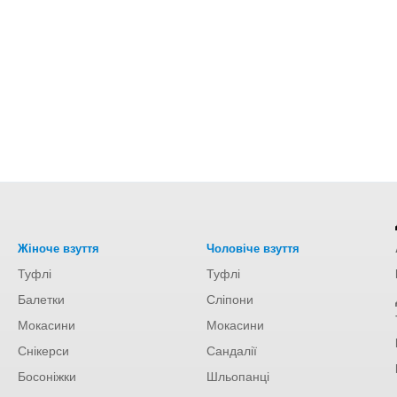
Жіноче взуття
Чоловіче взуття
Туфлі
Туфлі
Балетки
Сліпони
Мокасини
Мокасини
Снікерси
Сандалії
Босоніжки
Шльопанці