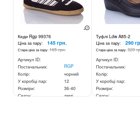
Кеди Rgp 99376
Туфлі Ldw A85-2
145 грн.
290 гр
Ціна за пару:
Ціна за пару:
165 грн.
320 г
Стара ціна за пару:
Стара ціна за пару:
Артикул ID:
Артикул ID:
RGP
Постачальник:
Постачальник:
Колір:
чорний
Колір:
У коробці пар:
12
У коробці пар:
Розміри:
36-40
Розміри:
Сезон:
демі
Сезон:
Ціна за скриньку:
1 740 грн.
Ціна за скриньку:
2 32