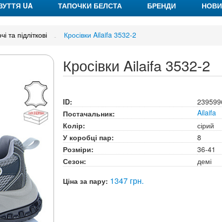
ЗУТТЯ UA
ТАПОЧКИ БЕЛСТА
БРЕНДИ
НОВИ
чі та підліткові
Кросівки Ailaifa 3532-2
Кросівки Ailaifa 3532-2
ID:
239599
Ailaifa
Постачальник:
Колір:
сірий
У коробці пар:
8
Розміри:
36-41
Сезон:
демі
1347 грн.
Ціна за пару: