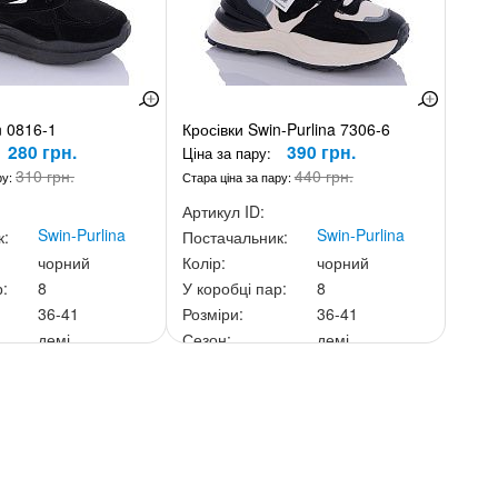
n 0816-1
Кросівки Swin-Purlina 7306-6
280 грн.
390 грн.
Ціна за пару:
310 грн.
440 грн.
ру:
Стара ціна за пару:
Артикул ID:
Swin-Purlina
Swin-Purlina
к:
Постачальник:
чорний
Колір:
чорний
р:
8
У коробці пар:
8
36-41
Розміри:
36-41
демі
Сезон:
демі
ньку:
2 240 грн.
Ціна за скриньку:
3 120 грн.