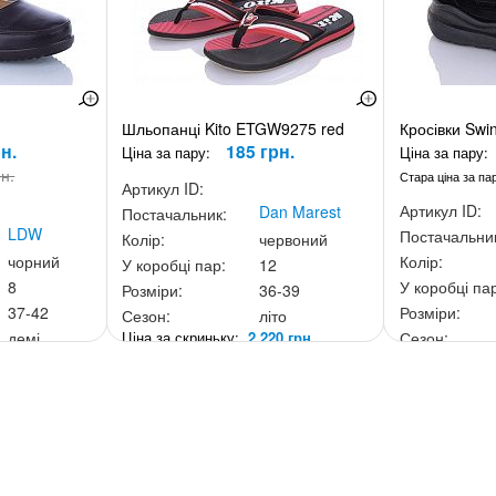
Шльопанці Kito ETGW9275 red
Кросівки Swi
н.
185 грн.
Ціна за пару:
Ціна за пару:
рн.
Стара ціна за па
Артикул ID:
Артикул ID:
Dan Marest
Постачальник:
LDW
Постачальни
Колір:
червоний
чорний
Колір:
У коробці пар:
12
8
У коробці па
Розміри:
36-39
37-42
Розміри:
Сезон:
літо
Ціна за скриньку:
2 220 грн.
демі
Сезон:
0 грн.
Ціна за скри