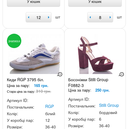
У кошик
У кошик
шт
шт
ЗНИЖКА
Кеди RGP 3795 біл.
Босоніжки Stilli Group
F0882-3
Ціна за пару:
165 грн.
Ціна за пару:
250 грн.
310 грн.
Стара ціна за пару:
Артикул ID:
Артикул ID:
Stilli Group
Постачальник:
RGP
Постачальник:
Колір:
бордовий
Колір:
білий
У коробці пар:
6
У коробці пар:
12
Розміри:
36-40
Розміри:
36-40