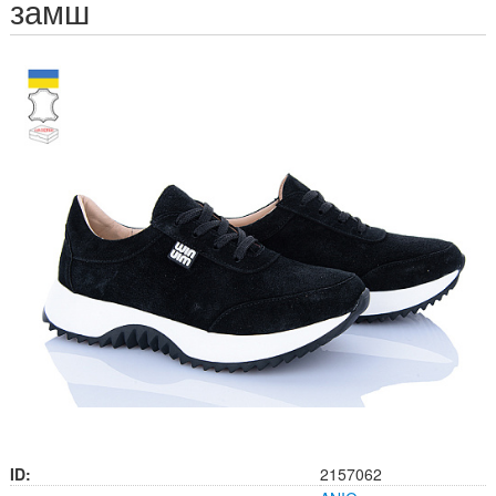
замш
ID:
2157062