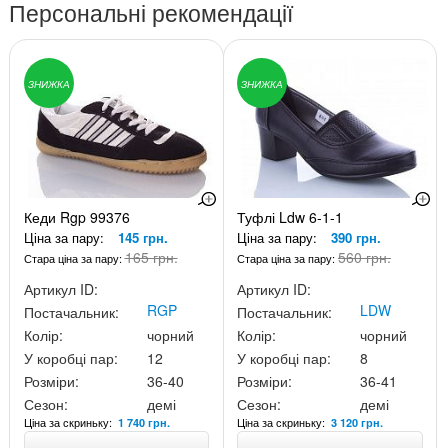
Персональні рекомендації
ЗНИЖКА
ЗНИЖКА
Кеди Rgp 99376
Туфлі Ldw 6-1-1
Ціна за пару:
145 грн.
Ціна за пару:
390 грн.
165 грн.
560 грн.
Стара ціна за пару:
Стара ціна за пару:
Артикул ID:
Артикул ID:
RGP
LDW
Постачальник:
Постачальник:
Колір:
чорний
Колір:
чорний
У коробці пар:
12
У коробці пар:
8
Розміри:
36-40
Розміри:
36-41
Сезон:
демі
Сезон:
демі
Ціна за скриньку:
Ціна за скриньку:
1 740 грн.
3 120 грн.