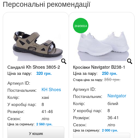
Персональні рекомендації
ЗНИЖКА
Сандалії Kh Shoes 3805-2
Кросівки Navigator B238-1
Ціна за пару:
320 грн.
Ціна за пару:
250 грн.
350 грн.
Стара ціна за пару:
Артикул ID:
Артикул ID:
KH Shoes
Постачальник:
Navigator
Постачальник:
Колір:
хакі
Колір:
білий
У коробці пар:
8
У коробці пар:
8
Розміри:
41-46
Розміри:
36-41
Сезон:
літо
Ціна за скриньку:
Сезон:
літо
2 560 грн.
Ціна за скриньку:
2 000 грн.
У кошик