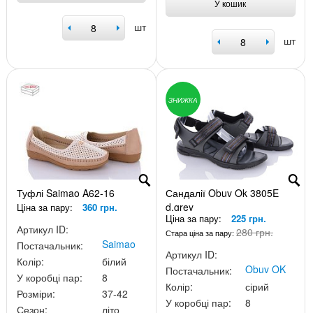
У кошик
шт
шт
ЗНИЖКА
Туфлі Saimao A62-16
Сандалії Obuv Ok 3805E
d.grey
Ціна за пару:
360 грн.
Ціна за пару:
225 грн.
Артикул ID:
280 грн.
Стара ціна за пару:
Saimao
Постачальник:
Артикул ID:
Колір:
білий
Obuv OK
Постачальник:
У коробці пар:
8
Колір:
сірий
Розміри:
37-42
У коробці пар:
8
Сезон:
літо