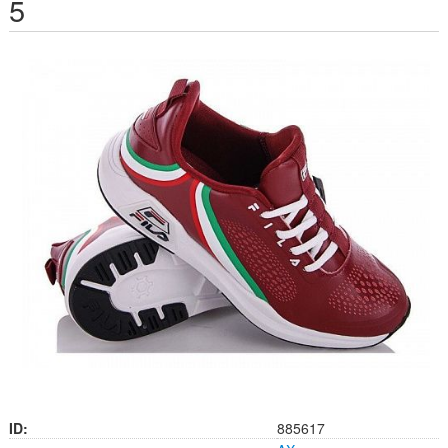
5
ID:
885617