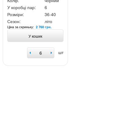
Колір:
чорний
У коробці пар:
6
Розміри:
36-40
Сезон:
літо
Ціна за скриньку:
2 760 грн.
У кошик
шт